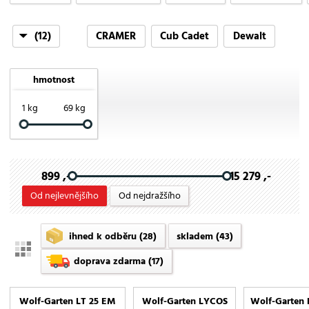
(12)
CRAMER
Cub Cadet
Dewalt
EGO
Echo
Honda
Milwaukee
Mtd
hmotnost
Riwall PRO
Stiga
VeGA
Wolf-Garten
1 kg
69 kg
899 ,-
15 279 ,-
Od nejlevnějšího
Od nejdražšího
ihned k odběru
(28)
skladem
(43)
doprava zdarma
(17)
Wolf-Garten LT 25 EM
Wolf-Garten LYCOS
Wolf-Garten