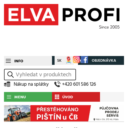
CZ
SK
Můj účet
OBJEDNÁVKA
INFO
vyhledat
Nákup na splátky
+420 601 586 126
MENU
ÚVOD