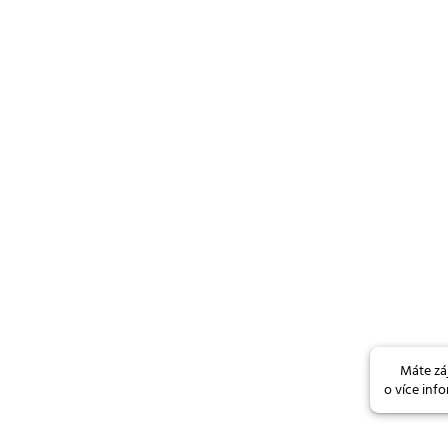
Máte z
o více inf