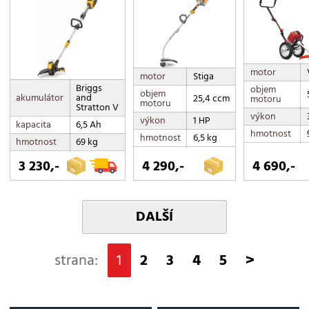
motor
motor
Stiga
Briggs
objem
objem
akumulátor
and
25,4 ccm
motoru
motoru
Stratton V
výkon
výkon
1 HP
kapacita
6,5 Ah
hmotnost
hmotnost
6,5 kg
hmotnost
69 kg
3 230,-
4 290,-
4 690,-
DALŠÍ
strana:
1
2
3
4
5
>