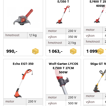
E/350 T
E/400 T 2
400W
motor
motor
230 V
hmotnost
1,1 kg
výkon
výkon
350 W
hmotnost
hmotnost
2,1 kg
990,-
1 063,-
1 099,-
Echo EGT-350
Wolf-Garten LYCOS
Stiga GT 1
E/500 T 27CM
500W
motor
motor
230 V
motor
230 V
výkon
výkon
500 W