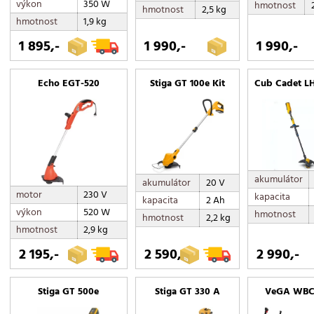
výkon
350 W
hmotnost
hmotnost
2,5 kg
hmotnost
1,9 kg
1 895,-
1 990,-
1 990,-
Echo EGT-520
Stiga GT 100e Kit
Cub Cadet L
akumulátor
akumulátor
20 V
motor
230 V
kapacita
kapacita
2 Ah
výkon
520 W
hmotnost
hmotnost
2,2 kg
hmotnost
2,9 kg
2 195,-
2 590,-
2 990,-
Stiga GT 500e
Stiga GT 330 A
VeGA WBC