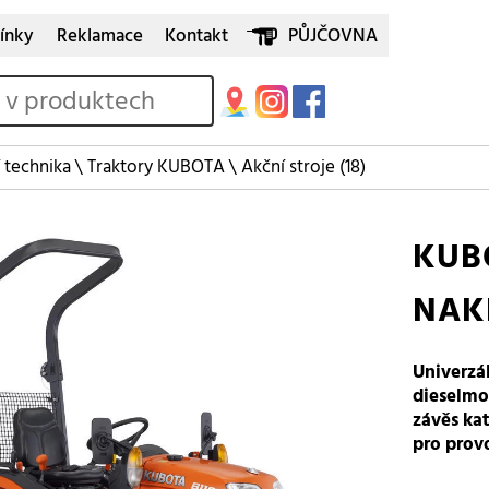
ínky
Reklamace
Kontakt
PŮJČOVNA
 technika
\
Traktory KUBOTA
\
Akční stroje
(18)
KUBO
NAK
Univerzá
dieselmo
závěs ka
pro prov