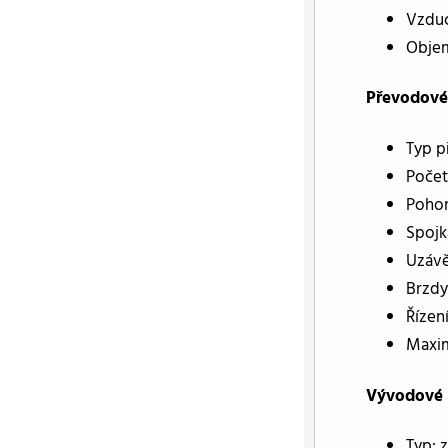
Vzduc
Objem
Převodové 
Typ p
Počet
Pohon
Spojk
Uzávě
Brzdy
Řízen
Maxim
Vývodové 
Typ: 