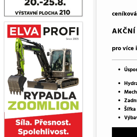
ceníková
AKČNÍ
pro více 
Úspor
Hydra
Mech
Zadní
Šířka
Výba