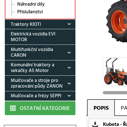
Náhradní díly
Příslušenství
Traktory KIOTI
Elektrická vozidla EVI
MOTOR
Multifunkční vozidla
CARON
Komunální traktory a
sekačky AS Motor
Mulčovače a stroje pro
zpracování půdy ZANON
Mulčovače a frézy SEPPI
POPIS
P
OSTATNÍ KATEGORIE
Kubota - Ř