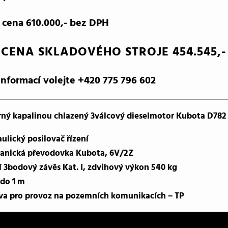
 cena 610.000,- bez DPH
 CENA SKLADOVÉHO STROJE 454.545,-
informací volejte +420 775 796 602
ný kapalinou chlazený 3válcový dieselmotor Kubota D782
ulický posilovač řízení
anická převodovka Kubota, 6V/2Z
 3bodový závěs Kat. I, zdvihový výkon 540 kg
 do 1 m
va pro provoz na pozemních komunikacích – TP