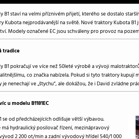
 B1 staví na velmi příznivém přijetí, kterého se dostalo starší
y Kubota nejprodávanější na světě. Nové traktory Kubota B1 jso
tví. Modely označené EC jsou schváleny pro provoz na pozem
 tradice
 B1 pokračují ve více než 50leté výrobě a vývoji malotraktor
litnějšímu, co značka nabízela. Pokud si tyto traktory kupují
dy je nenechají ve „štychu“, ale dokážou, že i David zvládne prác
víc u modelu B1181EC
 se od předcházejících odlišuje větší výbavou.
 má hydraulický posilovač řízení, mezinápravový
vývod 2 200 ot/min a zadní vývodový hřídel 540/1 000