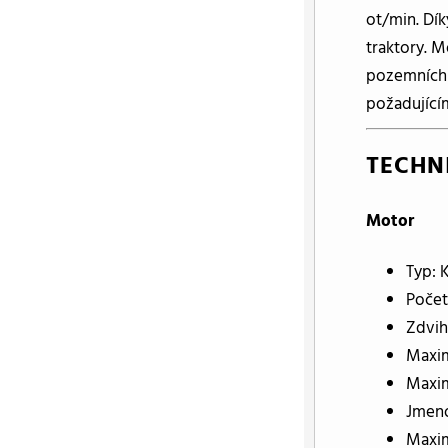
ot/min. Dík
traktory. 
pozemních 
požadující
TECHN
Motor
Typ: 
Počet
Zdvih
Maxim
Maxim
Jmeno
Maxim