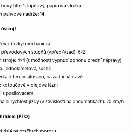
hový filtr: 1stupňový, papírová vložka
 palivové nádrže: 14 l
ústrojí
řevodovky: mechanická
 převodových stupňů (vpřed/vzad): 6/2
 stroje: 4×4 (s možností vypnutí pohonu přední nápravy)
a: jednolamelová, suchá
rka diferenciálu: ano, na zadní nápravě
: kotoučové v olejové lázni
í: s posilovačem
ální rychlost jízdy (v závislosti na pneumatikách): 20 km/h
hřídele (PTO)
závislé na otáčkách motoru