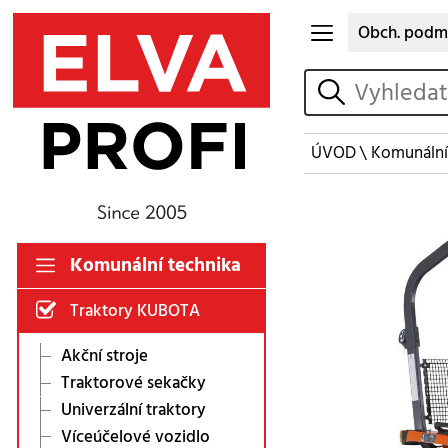
Obch. podm
vyhledat
ÚVOD
\
Komunální
Komunální technika
Traktory KUBOTA
Akční stroje
Traktorové sekačky
Univerzální traktory
Víceúčelové vozidlo