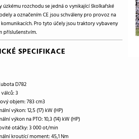
y úzkému rozchodu se jedná o vynikající školkařské
Modely a označením CE jsou schváleny pro provoz na
komunikacích. Pro tyto účely jsou traktory vybaveny
m příslušenstvím.
ICKÉ SPECIFIKACE
Kubota D782
 válců: 3
ový objem: 783 cm3
ální výkon: 12,5 (17) kW (HP)
ální výkon na PTO: 10,3 (14) kW (HP)
vité otáčky: 3 000 ot/min
ální kroutící moment: 45,1 Nm