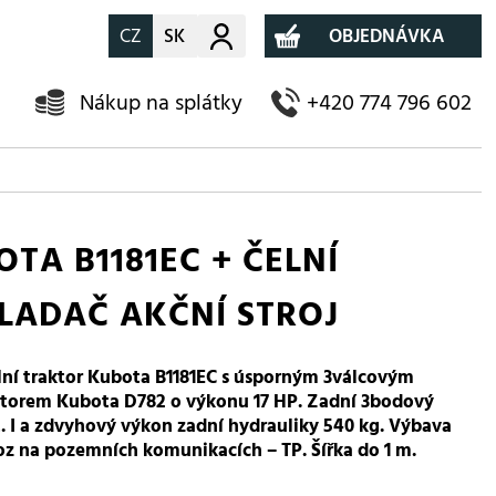
CZ
SK
Můj účet
OBJEDNÁVKA
Nákup na splátky
+420 774 796 602
TA B1181EC + ČELNÍ
LADAČ AKČNÍ STROJ
lní traktor Kubota B1181EC s úsporným 3válcovým
torem Kubota D782 o výkonu 17 HP. Zadní 3bodový
t. I a zdvyhový výkon zadní hydrauliky 540 kg. Výbava
oz na pozemních komunikacích – TP. Šířka do 1 m.