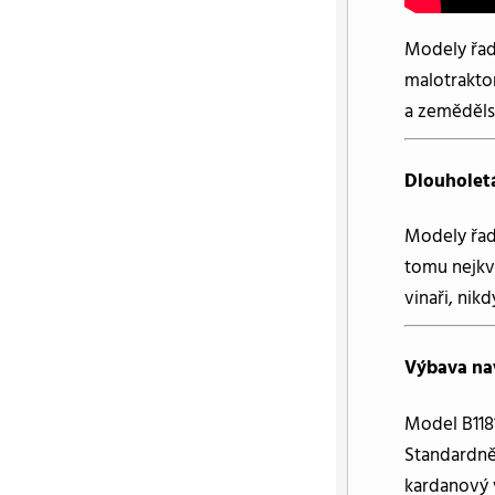
Modely řady
malotraktor
a zeměděls
Dlouholetá
Modely řady
tomu nejkva
vinaři, nik
Výbava na
Model B1181
Standardně
kardanový 