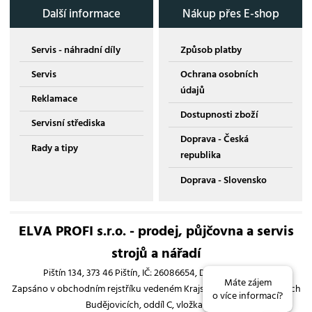
Další informace
Nákup přes E-shop
Servis - náhradní díly
Způsob platby
Servis
Ochrana osobních
údajů
Reklamace
Dostupnosti zboží
Servisní střediska
Doprava - Česká
Rady a tipy
republika
Doprava - Slovensko
ELVA PROFI s.r.o. - prodej, půjčovna a servis
strojů a nářadí
Pištín 134, 373 46 Pištín, IČ: 26086654, DIČ: CZ26086654
Máte zájem
Zapsáno v obchodním rejstříku vedeném Krajským soudem v Českých
o více informací?
Budějovicích, oddíl C, vložka 13193