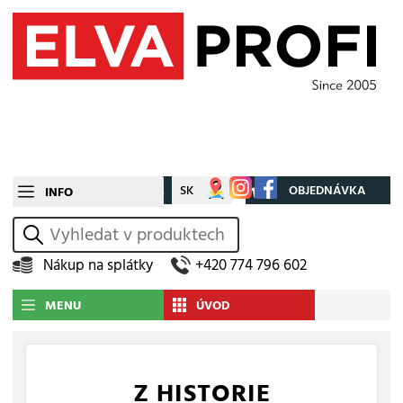
CZ
SK
Můj účet
OBJEDNÁVKA
INFO
vyhledat
Nákup na splátky
+420 774 796 602
MENU
ÚVOD
Z HISTORIE