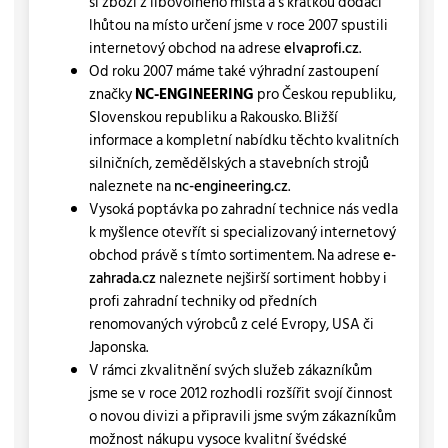
si zboží z libovolného místa a s krátkou dodací
lhůtou na místo určení jsme v roce 2007 spustili
internetový obchod na adrese
elvaprofi.cz
.
Od roku 2007 máme také výhradní zastoupení
značky
NC-ENGINEERING
pro Českou republiku,
Slovenskou republiku a Rakousko. Bližší
informace a kompletní nabídku těchto kvalitních
silničních, zemědělských a stavebních strojů
naleznete na
nc-engineering.cz
.
Vysoká poptávka po zahradní technice nás vedla
k myšlence otevřít si specializovaný internetový
obchod právě s tímto sortimentem. Na adrese
e-
zahrada.cz
naleznete nejširší sortiment hobby i
profi zahradní techniky od předních
renomovaných výrobců z celé Evropy, USA či
Japonska.
V rámci zkvalitnění svých služeb zákazníkům
jsme se v roce 2012 rozhodli rozšířit svojí činnost
o novou divizi a připravili jsme svým zákazníkům
možnost nákupu vysoce kvalitní švédské