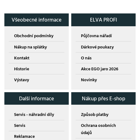
Všeobecné informace
ELVA PROFI
Obchodní podmínky
Půjčovna nářadí
Nákup na splátky
Dárkové poukazy
Kontakt
O nás
Historie
Akce EGO jaro 2026
Výstavy
Novinky
Další informace
Nákup přes E-shop
Servis - náhradní díly
Způsob platby
Servis
Ochrana osobních
údajů
Reklamace