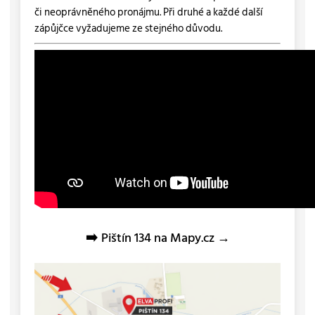
či neoprávněného pronájmu. Při druhé a každé další
zápůjčce vyžadujeme ze stejného důvodu.
➡️
Pištín 134 na Mapy.cz →