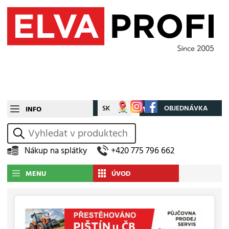
CZ
SK
Můj účet
OBJEDNÁVKA
INFO
vyhledat
Nákup na splátky
+420 775 796 662
MENU
ÚVOD