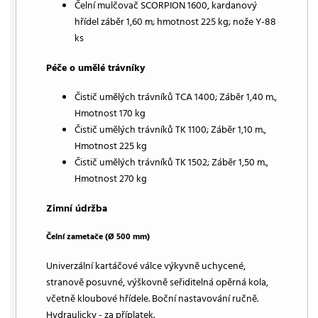
Čelní mulčovač SCORPION 1600, kardanový
hřídel záběr 1,60 m; hmotnost 225 kg; nože Y-88
ks
Péče o umělé trávníky
Čistič umělých trávníků TCA 1400; Záběr 1,40 m.,
Hmotnost 170 kg
Čistič umělých trávníků TK 1100; Záběr 1,10 m.,
Hmotnost 225 kg
Čistič umělých trávníků TK 1502; Záběr 1,50 m.,
Hmotnost 270 kg
Zimní údržba
Čelní zametače (Ø 500 mm)
Univerzální kartáčové válce výkyvně uchycené,
stranově posuvné, výškovně seřiditelná opěrná kola,
včetně kloubové hřídele. Boční nastavování ručně.
Hydraulicky - za příplatek.