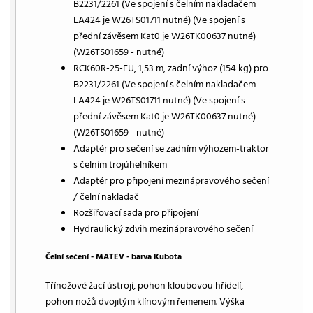
B2231/2261 (Ve spojení s čelním nakladačem
LA424 je W26TS01711 nutné) (Ve spojení s
přední závěsem Kat0 je W26TK00637 nutné)
(W26TS01659 - nutné)
RCK60R-25-EU, 1,53 m, zadní výhoz (154 kg) pro
B2231/2261 (Ve spojení s čelním nakladačem
LA424 je W26TS01711 nutné) (Ve spojení s
přední závěsem Kat0 je W26TK00637 nutné)
(W26TS01659 - nutné)
Adaptér pro sečení se zadním výhozem-traktor
s čelním trojúhelníkem
Adaptér pro připojení mezinápravového sečení
/ čelní nakladač
Rozšiřovací sada pro připojení
Hydraulický zdvih mezinápravového sečení
Čelní sečení - MATEV - barva Kubota
Třínožové žací ústrojí, pohon kloubovou hřídelí,
pohon nožů dvojitým klínovým řemenem. Výška