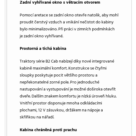
Zadní vyhřívané okno s větracím otvorem
Pomocí aretace se zadní okno otevře natolik, aby mohl
proudit čerstvý vzduch a vnikání nečistot do kabiny
bylo minimalizováno. Při práci v zimních podmínkách
je zadní okno vyhřívané.
Prostorná a tichá kabina
Traktory série B2 Cab nabízejí díky nové integrované
kabině maximální komfort. Konstrukce se čtyřmi
sloupky poskytuje pocit většího prostoru a
nepřekonatelné zorné pole. Pro jednoduché
nastupování a vystupování je možné doširoka otevřít
dveře. Dalším znakem komfortu je nízká úroveň hluku.
Vnitřní prostor disponuje mnoha odkládacími
plochami, 12 V zásuvkou, držákem na nápoje a
skříňkou na nářadí.
Kabina chráněná proti prachu