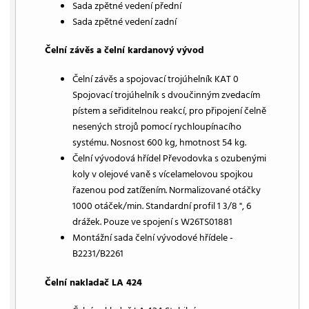
Sada zpětné vedení přední
Sada zpětné vedení zadní
Čelní závěs a čelní kardanový vývod
Čelní závěs a spojovací trojúhelník KAT 0
Spojovací trojúhelník s dvoučinným zvedacím
pístem a seřiditelnou reakcí, pro připojení čelně
nesených strojů pomocí rychloupínacího
systému. Nosnost 600 kg, hmotnost 54 kg.
Čelní vývodová hřídel Převodovka s ozubenými
koly v olejové vaně s vícelamelovou spojkou
řazenou pod zatížením. Normalizované otáčky
1000 otáček/min. Standardní profil 1 3/8 ", 6
drážek. Pouze ve spojení s W26TS01881
Montážní sada čelní vývodové hřídele -
B2231/B2261
Čelní nakladač LA 424