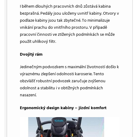
I během dlouhých pracovních dnů zůstává kabina
bezprašná. Pedály jsou uloženy uvnitř kabiny. Otvory v
podlaze kabiny jsou tak zbytečné. To minimalizuje
vnikání prachu do vnitřního prostoru. V případě
pracovní činnosti ve ztížených podmínkách se může
použít uhlíkový filtr.
Dvojitý rám
Jedinečným podvozkem s maximální životností došlo k
výraznému zlepšení odolnosti karoserie. Tento
obzvlášť robustní podvozek zaručuje zvýšenou
odolnost a stabilitu i v obtížných podmínkách
nasazení.
Ergonomický design kabiny – jízdní komfort