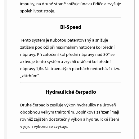
impulsy, na druhé straně snižuje únavu řidiče a zvyšuje
spolehlivost stroje.
Bi-Speed
Tento systém je Kubotou patentovaný a snižuje
zatížení podloží při maximálním natočení kol přední
nápravy. Při zatočení kol přední nápravy nad 30° se
aktivuje tento systém a zrychlí otáčení kol přední
nápravy 1,6×. Na travnatých plochách nedochází k tzv.
„zátrhům“.
Hydraulické čerpadlo
Druhé čerpadlo zesiluje výkon hydrauliky na úroveň
obdobnou velkým traktorům. Doplňková zařízení mají
rovněž zajištěn dostatečný výkon a hydraulické řízení
v jejich výkonu se zvyšuje.