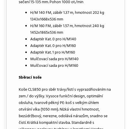
sečení 15-135 mm. Pohon 1000 ot./min
H/M 140 FM, záběr 1.37 m, hmotnost 202 kg
1343x1668x536 mm
H/M 160 FM, záběr 1.57 m, hmotnost 240 kg
1452x1865x536 mm
Adaptér Kat. 0 pro H/M140
Adaptér Kat. 0 pro H/M160
Adaptér Kat. 1 pro H/M160
Mulčovací sada pro H/M140
Mulčovací sada pro H/M160
Sběrací koše
Koše CLS850 pro sběr trávy/listí s vyprazdňováním na
zem / do výšky. Vysoce funkční design, optimální
obsluha, tvarově pěkný PE-koš s velkým úhlem
otvírání víka (1050 mm). Nízká vlastní hmotnost,
bezúdržbový, nerezne, odolává nárazům, snadno se
čistí. Krátká kompaktní stavba. Standardně s