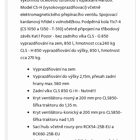
výkonnou ocelovou turbínou s lopatkami Hardox.
Model CS-H (vysokovyprazdňovací) včetně
elektromagnetického přepínacího ventilu. Spojovací
kardanový hřídel s volnoběžkou. Podpěrná kola 11x7-4
(CS 1050 a 1350 - T-510) včetně připojení na tříbodový
závěs Kat.1 Pozor - bez zadního víka CLS - G 850
vyprazdňování na zem, 850 l., hmotnost cca.240 kg
CLS - H 850 vyprazdňování do výšky, 850 l., hmotnost
cca 270 kg.
Vyprazdňování na zem
Vyprazdňování do výšky 2,15m, přesah zadní
hrany max. 580 mm
Zadní víko CLS 850 G i H - Nutné!!!
Kryt ventilátoru-rovný ø 200 mm pro CLS850-
šířka traktoru do 1,35 m.
Kryt ventilátoru-konický ø 200 mm pro CLS850-
šířka traktoru nad 1,35
Sací hub. včetně roury-pro RCK54-25B-EU a
RCK60-25B-EU