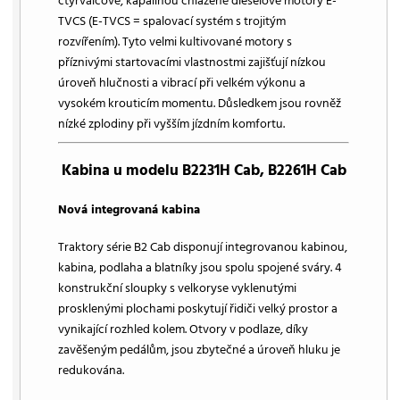
čtyřválcové, kapalinou chlazené dieselové motory E-
TVCS (E-TVCS = spalovací systém s trojitým
rozvířením). Tyto velmi kultivované motory s
příznivými startovacími vlastnostmi zajišťují nízkou
úroveň hlučnosti a vibrací při velkém výkonu a
vysokém krouticím momentu. Důsledkem jsou rovněž
nízké zplodiny při vyšším jízdním komfortu.
Kabina u modelu B2231H Cab, B2261H Cab
Nová integrovaná kabina
Traktory série B2 Cab disponují integrovanou kabinou,
kabina, podlaha a blatníky jsou spolu spojené sváry. 4
konstrukční sloupky s velkoryse vyklenutými
prosklenými plochami poskytují řidiči velký prostor a
vynikající rozhled kolem. Otvory v podlaze, díky
zavěšeným pedálům, jsou zbytečné a úroveň hluku je
redukována.