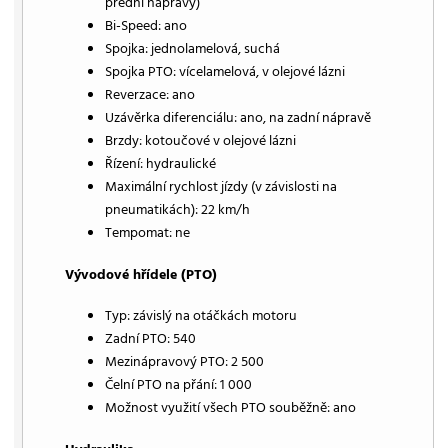
přední nápravy)
Bi-Speed: ano
Spojka: jednolamelová, suchá
Spojka PTO: vícelamelová, v olejové lázni
Reverzace: ano
Uzávěrka diferenciálu: ano, na zadní nápravě
Brzdy: kotoučové v olejové lázni
Řízení: hydraulické
Maximální rychlost jízdy (v závislosti na
pneumatikách): 22 km/h
Tempomat: ne
Vývodové hřídele (PTO)
Typ: závislý na otáčkách motoru
Zadní PTO: 540
Mezinápravový PTO: 2 500
Čelní PTO na přání: 1 000
Možnost využití všech PTO souběžně: ano