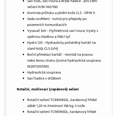
Sací hub., sací roura a držák hadice - pro čelní
sečení H/M 140/160
Kontrola průtoku a plnění koše CLS - DPW X
Sada osvětlení - nutná pro přejezdy po
pozemních komunikacích
Vysavač listí - čtyřmetrová-sací roura, trysky s
opěrnou kladkou a řídící tyč
Hydro 120 - Hydraulicky poháněný kartáč na
staré listí(s CLS G/H)
Boční přimetací kartáč - montáž na pravou
nebo levou stranu (nutná hydraulická souprava
W26TS00594)
Hydraulická souprava
Sací hadice s držákem
Rotační, mulčovací (cepákové) sečení
Rotační sečení TC480NSDL, kardanový hřídel
záběr 1,20 m; hmotnost 166 kg; 3 nože
Rotační sečení TC590NSDL, kardanový hřídel