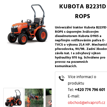
KUBOTA B2231D
ROPS
Univerzální traktor Kubota B2231D
ROPS s úsporným 3válcovým
dieselmotorem Kubota D1105 a
nepřímým vstřikováním paliva E-
TVCS o výkonu 21,4 HP. Mechanic
převodovka, 9V/9R. Zadní 3bodo
závěs kat. I a zdvyhový výkon
hydrauliky 970 kg. Schváleno pro
provoz na pozemních
komunikacích.
Více informací o
produktu
Tel:
+420 774 796 601
E-mail:
obchod@elvaprofi.cz