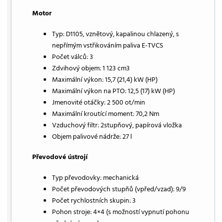
Motor
Typ: D1105, vznětový, kapalinou chlazený, s
nepřímým vstřikováním paliva E-TVCS
Počet válců: 3
Zdvihový objem: 1 123 cm3
Maximální výkon: 15,7 (21,4) kW (HP)
Maximální výkon na PTO: 12,5 (17) kW (HP)
Jmenovité otáčky: 2 500 ot/min
Maximální kroutící moment: 70,2 Nm
Vzduchový filtr: 2stupňový, papírová vložka
Objem palivové nádrže: 27 l
Převodové ústrojí
Typ převodovky: mechanická
Počet převodových stupňů (vpřed/vzad): 9/9
Počet rychlostních skupin: 3
Pohon stroje: 4×4 (s možností vypnutí pohonu