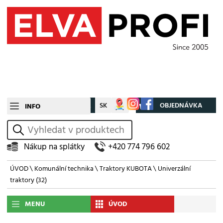
CZ
SK
Můj účet
OBJEDNÁVKA
INFO
vyhledat
Nákup na splátky
+420 774 796 602
ÚVOD
\
Komunální technika
\
Traktory KUBOTA
\
Univerzální
traktory
(32)
MENU
ÚVOD