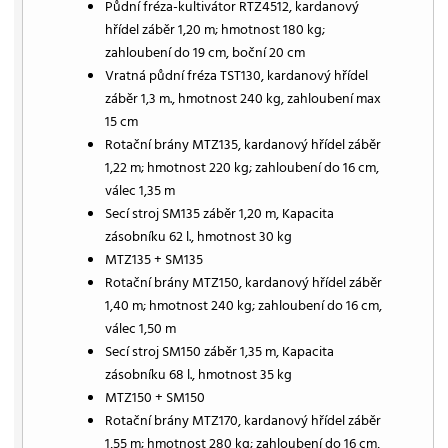
Půdní fréza-kultivátor RTZ4512, kardanový
hřídel záběr 1,20 m; hmotnost 180 kg;
zahloubení do 19 cm, boční 20 cm
Vratná půdní fréza TST130, kardanový hřídel
záběr 1,3 m., hmotnost 240 kg, zahloubení max
15 cm
Rotační brány MTZ135, kardanový hřídel záběr
1,22 m; hmotnost 220 kg; zahloubení do 16 cm,
válec 1,35 m
Secí stroj SM135 záběr 1,20 m, Kapacita
zásobníku 62 l., hmotnost 30 kg
MTZ135 + SM135
Rotační brány MTZ150, kardanový hřídel záběr
1,40 m; hmotnost 240 kg; zahloubení do 16 cm,
válec 1,50 m
Secí stroj SM150 záběr 1,35 m, Kapacita
zásobníku 68 l., hmotnost 35 kg
MTZ150 + SM150
Rotační brány MTZ170, kardanový hřídel záběr
1,55 m; hmotnost 280 kg; zahloubení do 16 cm,