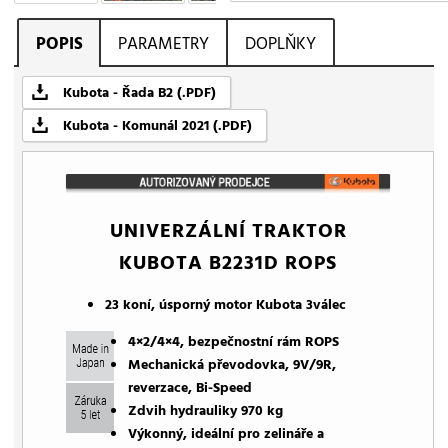
POPIS
PARAMETRY
DOPLŇKY
Kubota - Řada B2 (.PDF)
Kubota - Komunál 2021 (.PDF)
UNIVERZÁLNÍ TRAKTOR
KUBOTA B2231D ROPS
23 koní, úsporný motor Kubota 3válec
4×2/4×4, bezpečnostní rám ROPS
Mechanická převodovka, 9V/9R,
reverzace, Bi-Speed
Zdvih hydrauliky 970 kg
Výkonný, ideální pro zelináře a