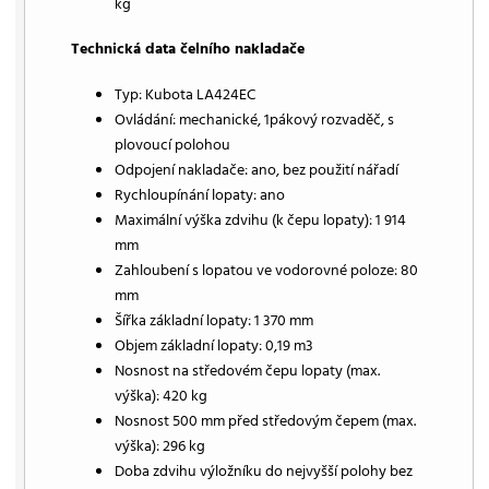
kg
Technická data čelního nakladače
Typ: Kubota LA424EC
Ovládání: mechanické, 1pákový rozvaděč, s
plovoucí polohou
Odpojení nakladače: ano, bez použití nářadí
Rychloupínání lopaty: ano
Maximální výška zdvihu (k čepu lopaty): 1 914
mm
Zahloubení s lopatou ve vodorovné poloze: 80
mm
Šířka základní lopaty: 1 370 mm
Objem základní lopaty: 0,19 m3
Nosnost na středovém čepu lopaty (max.
výška): 420 kg
Nosnost 500 mm před středovým čepem (max.
výška): 296 kg
Doba zdvihu výložníku do nejvyšší polohy bez