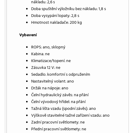
nákladu: 2,6 s
Doba spuštění výložníku bez nákladu: 1,8 s
Doba vysypání lopaty: 2,8 s
Hmotnost nakladače: 200 kg
Vybavení
ROPS: ano, sklopný
Kabina: ne
Klimatizace/topení: ne
Zásuvka 12 V: ne
Sedadlo: komfortní s odpružením
Nastavitelný volant: ano
Držák na nápoje: ano
Čelní hydraulický závěs: na přání
Čelní vývodový hřídel: na přání
Tažná lišta vzadu (spodní závěs): ano
Výškově stavitelné tažné zařízení vzadu: ano
Zadní pracovní světlomety: ne
Přední pracovní světlomety: ne