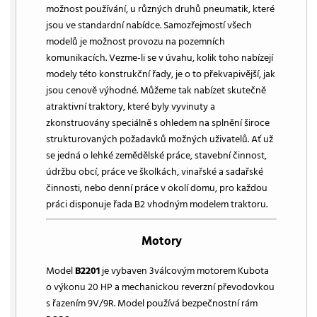
možnost používání, u různých druhů pneumatik, které
jsou ve standardní nabídce. Samozřejmostí všech
modelů je možnost provozu na pozemních
komunikacích. Vezme-li se v úvahu, kolik toho nabízejí
modely této konstrukční řady, je o to překvapivější, jak
jsou cenově výhodné. Můžeme tak nabízet skutečně
atraktivní traktory, které byly vyvinuty a
zkonstruovány speciálně s ohledem na splnění široce
strukturovaných požadavků možných uživatelů. Ať už
se jedná o lehké zemědělské práce, stavební činnost,
údržbu obcí, práce ve školkách, vinařské a sadařské
činnosti, nebo denní práce v okolí domu, pro každou
práci disponuje řada B2 vhodným modelem traktoru.
Motory
Model
B2201
je vybaven 3válcovým motorem Kubota
o výkonu 20 HP a mechanickou reverzní převodovkou
s řazením 9V/9R. Model používá bezpečnostní rám