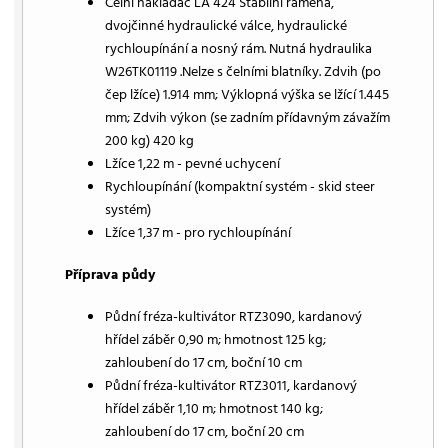
Čelní nakladač LA 424 Stabilní ramena,
dvojčinné hydraulické válce, hydraulické
rychloupínání a nosný rám. Nutná hydraulika
W26TK01119 .Nelze s čelními blatníky. Zdvih (po
čep lžíce) 1.914 mm; Výklopná výška se lžící 1.445
mm; Zdvih výkon (se zadním přídavným závažím
200 kg) 420 kg
Lžíce 1,22 m - pevné uchycení
Rychloupínání (kompaktní systém - skid steer
systém)
Lžíce 1,37 m - pro rychloupínání
Příprava půdy
Půdní fréza-kultivátor RTZ3090, kardanový
hřídel záběr 0,90 m; hmotnost 125 kg;
zahloubení do 17 cm, boční 10 cm
Půdní fréza-kultivátor RTZ3011, kardanový
hřídel záběr 1,10 m; hmotnost 140 kg;
zahloubení do 17 cm, boční 20 cm