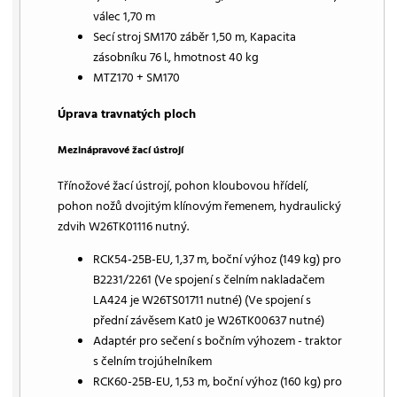
válec 1,70 m
Secí stroj SM170 záběr 1,50 m, Kapacita
zásobníku 76 l., hmotnost 40 kg
MTZ170 + SM170
Úprava travnatých ploch
Mezinápravové žací ústrojí
Třínožové žací ústrojí, pohon kloubovou hřídelí,
pohon nožů dvojitým klínovým řemenem, hydraulický
zdvih W26TK01116 nutný.
RCK54-25B-EU, 1,37 m, boční výhoz (149 kg) pro
B2231/2261 (Ve spojení s čelním nakladačem
LA424 je W26TS01711 nutné) (Ve spojení s
přední závěsem Kat0 je W26TK00637 nutné)
Adaptér pro sečení s bočním výhozem - traktor
s čelním trojúhelníkem
RCK60-25B-EU, 1,53 m, boční výhoz (160 kg) pro