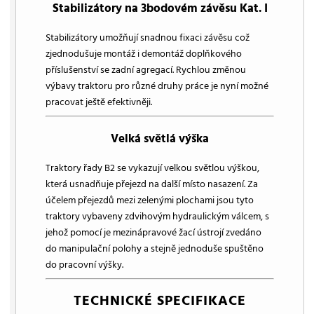
Stabilizátory na 3bodovém závěsu Kat. I
Stabilizátory umožňují snadnou fixaci závěsu což
zjednodušuje montáž i demontáž doplňkového
příslušenství se zadní agregací. Rychlou změnou
výbavy traktoru pro různé druhy práce je nyní možné
pracovat ještě efektivněji.
Velká světlá výška
Traktory řady B2 se vykazují velkou světlou výškou,
která usnadňuje přejezd na další místo nasazení. Za
účelem přejezdů mezi zelenými plochami jsou tyto
traktory vybaveny zdvihovým hydraulickým válcem, s
jehož pomocí je mezinápravové žací ústrojí zvedáno
do manipulační polohy a stejně jednoduše spuštěno
do pracovní výšky.
TECHNICKÉ SPECIFIKACE