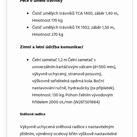
Péče o umělé trávníky
Čistič umělých trávníků TCA 1400, záběr 1,40 m.,
Hmotnost 170 kg
Čistič umělých trávníků TK 1502, záběr 1,50 m.,
Hmotnost 270 kg
Zimní a letní údržba komunikací
Čelní zametač 1,2 m Čelní zametač s
univerzálním kartáčovým válcem (d=500 mm.),
výkyvně uchycený, stranově posuvný,
výškovně seřiditelná opěrná kola. Boční
nastavování ručně, hydraulicky (za příplatek).
Hmotnost: 130 kg. Pohon čelním vývodovým
hřídelem 2000 ot./min (W26TS01884)
Sněhové radlice
Výkyvně uchycená sněhová radlice s nastavitelným
jištěním, výměnný ocelový břitn výškově nastavitelné