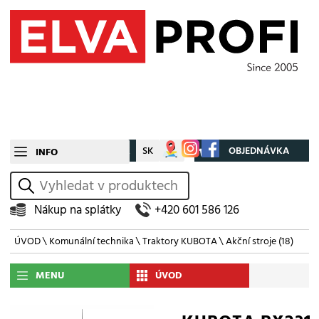
CZ
SK
Můj účet
OBJEDNÁVKA
INFO
vyhledat
Nákup na splátky
+420 601 586 126
ÚVOD
\
Komunální technika
\
Traktory KUBOTA
\
Akční stroje
(18)
MENU
ÚVOD