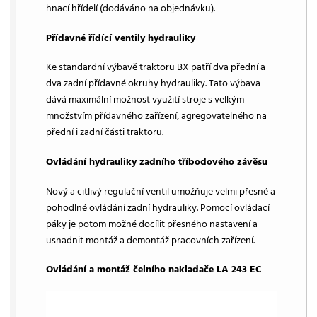
hnací hřídelí (dodáváno na objednávku).
Přídavné řídící ventily hydrauliky
Ke standardní výbavě traktoru BX patří dva přední a
dva zadní přídavné okruhy hydrauliky. Tato výbava
dává maximální možnost využití stroje s velkým
množstvím přídavného zařízení, agregovatelného na
přední i zadní části traktoru.
Ovládání hydrauliky zadního tříbodového závěsu
Nový a citlivý regulační ventil umožňuje velmi přesné a
pohodlné ovládání zadní hydrauliky. Pomocí ovládací
páky je potom možné docílit přesného nastavení a
usnadnit montáž a demontáž pracovních zařízení.
Ovládání a montáž čelního nakladače LA 243 EC