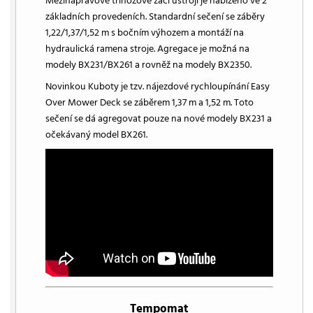
Mezinápravové třínožové žací ústrojí je nabízeno ve 2
základních provedeních. Standardní sečení se záběry
1,22/1,37/1,52 m s bočním výhozem a montáží na
hydraulická ramena stroje. Agregace je možná na
modely BX231/BX261 a rovněž na modely BX2350.
Novinkou Kuboty je tzv. nájezdové rychloupínání Easy
Over Mower Deck se záběrem 1,37 m a 1,52 m. Toto
sečení se dá agregovat pouze na nové modely BX231 a
očekávaný model BX261.
Tempomat