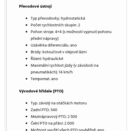
Převodové ústrojí
Typ převodovky: hydrostatická
Počet rychlostních skupin: 2
Pohon stroje: 4×4 (s možností vypnutí pohonu
přední nápravy)
Uzávěrka diferenciálu: ano
Brzdy: kotoučové v olejové lázni
Řízení: hydraulické
Maximální rychlost jízdy (v závislosti na
pneumatikách): 14 km/h
Tempomat: ano
Vývodové hřídele (PTO)
Typ: závislý na otáčkách motoru
Zadní PTO: 540
Mezinápravový PTO: 2 500
Čelní PTO na přání: 2 000
Možnost využití všech PTO souběžně: ano