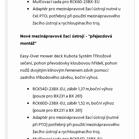
Mulčovací sada pro RCK60-23BX-EU
Adaptér pro mezinápravové žací ústrojí nutné u
čel. PTO; potřebný při použití mezinápravového
žacího ústrojí a rychloupínacího troj.
Nové mezinápravové žací ústrojí - "přejezdová
montáž"
Easy-Over mower deck Kubota Systém Třínožové
sečení, pohon převodovky kloubovou hřídelí, pohon
nožů dvojitým klínovým řemenem zdvih pomocí
zadního tříbodového závěsu, boční výhoz.
RCK54D-23BX-EU, záběr 1,37 m,boční výhoz
(pouze pro BX231 a BX 261)
RCK60D-23BX-EU, záběr 1,52 m, boční výhoz
(pouze pro BX231 a BX 261)
Adaptér pro mezinápravové žací ústrojí (nutné
při PTO) potřebný při použití mezinápravového
žacího ústrojí a rychloupínacího troj.
Mulčovací sada pro RCK54D-23BX-EU