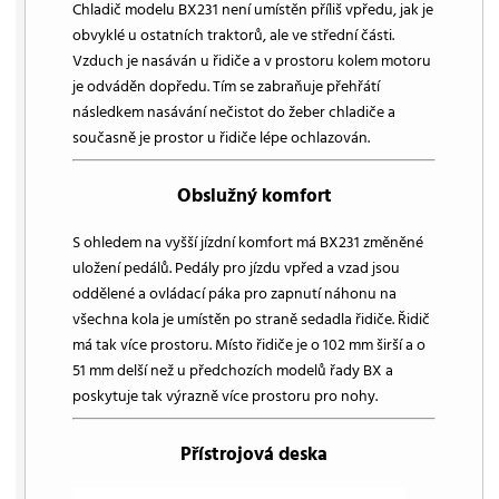
Chladič modelu BX231 není umístěn příliš vpředu, jak je
obvyklé u ostatních traktorů, ale ve střední části.
Vzduch je nasáván u řidiče a v prostoru kolem motoru
je odváděn dopředu. Tím se zabraňuje přehřátí
následkem nasávání nečistot do žeber chladiče a
současně je prostor u řidiče lépe ochlazován.
Obslužný komfort
S ohledem na vyšší jízdní komfort má BX231 změněné
uložení pedálů. Pedály pro jízdu vpřed a vzad jsou
oddělené a ovládací páka pro zapnutí náhonu na
všechna kola je umístěn po straně sedadla řidiče. Řidič
má tak více prostoru. Místo řidiče je o 102 mm širší a o
51 mm delší než u předchozích modelů řady BX a
poskytuje tak výrazně více prostoru pro nohy.
Přístrojová deska