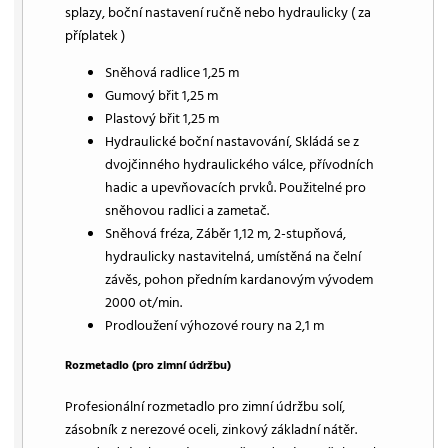
splazy, boční nastavení ručně nebo hydraulicky ( za
příplatek )
Sněhová radlice 1,25 m
Gumový břit 1,25 m
Plastový břit 1,25 m
Hydraulické boční nastavování, Skládá se z
dvojčinného hydraulického válce, přívodních
hadic a upevňovacích prvků. Použitelné pro
sněhovou radlici a zametač.
Sněhová fréza, Záběr 1,12 m, 2-stupňová,
hydraulicky nastavitelná, umístěná na čelní
závěs, pohon předním kardanovým vývodem
2000 ot/min.
Prodloužení výhozové roury na 2,1 m
Rozmetadlo (pro zimní údržbu)
Profesionální rozmetadlo pro zimní údržbu solí,
zásobník z nerezové oceli, zinkový základní nátěr.