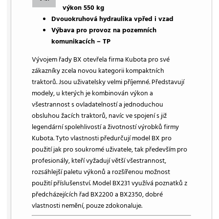
výkon 550 kg
Dvouokruhová hydraulika vpřed i vzad
Výbava pro provoz na pozemních
komunikacích – TP
Vývojem řady BX otevřela firma Kubota pro své
zákazníky zcela novou kategorii kompaktních
traktorů. Jsou uživatelsky velmi příjemné. Představují
modely, u kterých je kombinován výkon a
všestrannost s ovladatelností a jednoduchou
obsluhou žacích traktorů, navíc ve spojení s již
legendární spolehlivostí a životností výrobků firmy
Kubota. Tyto vlastnosti předurčují model BX pro
použití jak pro soukromé uživatele, tak především pro
profesionály, kteří vyžadují větší všestrannost,
rozsáhlejší paletu výkonů a rozšířenou možnost
použití příslušenství. Model BX231 využívá poznatků z
předcházejících řad BX2200 a BX2350, dobré
vlastnosti nemění, pouze zdokonaluje.