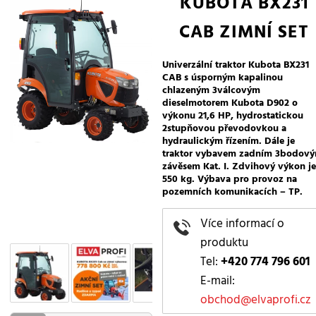
KUBOTA BX231
CAB ZIMNÍ SET
Univerzální traktor Kubota BX231
CAB s úsporným kapalinou
chlazeným 3válcovým
dieselmotorem Kubota D902 o
výkonu 21,6 HP, hydrostatickou
2stupňovou převodovkou a
hydraulickým řízením. Dále je
traktor vybavem zadním 3bodov
závěsem Kat. I. Zdvihový výkon je
550 kg. Výbava pro provoz na
pozemních komunikacích – TP.
Více informací o
produktu
Tel:
+420 774 796 601
E-mail:
obchod@elvaprofi.cz