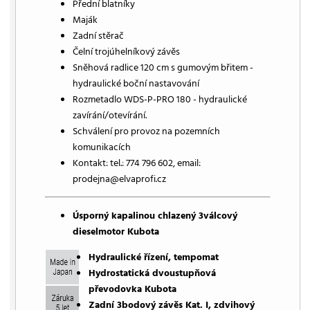
Přední blatníky
Maják
Zadní stěrač
Čelní trojúhelníkový závěs
Sněhová radlice 120 cm s gumovým břitem -
hydraulické boční nastavování
Rozmetadlo WDS-P-PRO 180 - hydraulické
zavírání/otevírání.
Schválení pro provoz na pozemních
komunikacích
Kontakt: tel.: 774 796 602, email:
prodejna@elvaprofi.cz
Úsporný kapalinou chlazený 3válcový
dieselmotor Kubota
Hydraulické řízení, tempomat
Hydrostatická dvoustupňová
převodovka Kubota
Zadní 3bodový závěs Kat. I, zdvihový