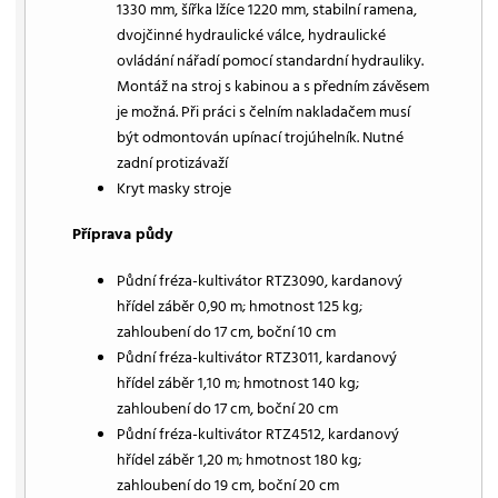
1330 mm, šířka lžíce 1220 mm, stabilní ramena,
dvojčinné hydraulické válce, hydraulické
ovládání nářadí pomocí standardní hydrauliky.
Montáž na stroj s kabinou a s předním závěsem
je možná. Při práci s čelním nakladačem musí
být odmontován upínací trojúhelník. Nutné
zadní protizávaží
Kryt masky stroje
Příprava půdy
Půdní fréza-kultivátor RTZ3090, kardanový
hřídel záběr 0,90 m; hmotnost 125 kg;
zahloubení do 17 cm, boční 10 cm
Půdní fréza-kultivátor RTZ3011, kardanový
hřídel záběr 1,10 m; hmotnost 140 kg;
zahloubení do 17 cm, boční 20 cm
Půdní fréza-kultivátor RTZ4512, kardanový
hřídel záběr 1,20 m; hmotnost 180 kg;
zahloubení do 19 cm, boční 20 cm