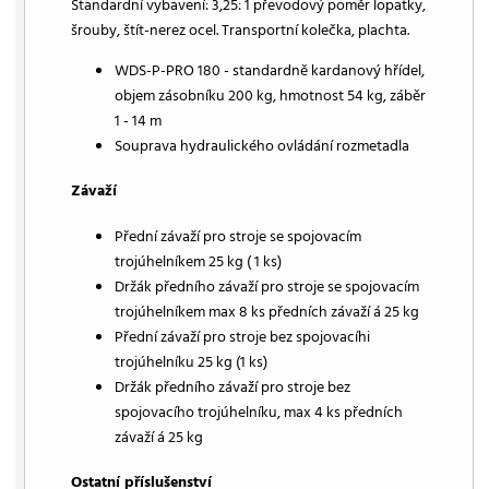
Standardní vybavení: 3,25: 1 převodový poměr lopatky,
šrouby, štít-nerez ocel. Transportní kolečka, plachta.
WDS-P-PRO 180 - standardně kardanový hřídel,
objem zásobníku 200 kg, hmotnost 54 kg, záběr
1 - 14 m
Souprava hydraulického ovládání rozmetadla
Závaží
Přední závaží pro stroje se spojovacím
trojúhelníkem 25 kg ( 1 ks)
Držák předního závaží pro stroje se spojovacím
trojúhelníkem max 8 ks předních závaží á 25 kg
Přední závaží pro stroje bez spojovacíhi
trojúhelníku 25 kg (1 ks)
Držák předního závaží pro stroje bez
spojovacího trojúhelníku, max 4 ks předních
závaží á 25 kg
Ostatní příslušenství