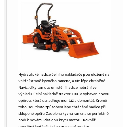
Hydraulické hadice čelního nakladače jsou uložené na
vnitřní straně kyvného ramene, a tím lépe chráněné.
Navíc, díky tomuto umístění hadice nebrání ve
výhledu. Čelní nakladač traktoru BX je vybaven novou
opěrou, která usnadňuje montáž a demontáž. Kromě
toho jsou tímto způsobem lépe chráněné hadice při
sklopené opěře. Zaoblená kyvná ramena se perfektně
hodí k novému designu krytu motoru. Rovněž
umožňují lepší výhled na pracovní prostor.