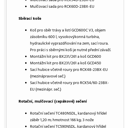
Mulčovací sada pro RCK60D-23BX-EU
Sběrací koše
Koš pro sběr trávy a listí GCD600C V3, objem
zásobníku 600 l, vysokovýkonná turbína,
hydraulické vyprazdňování na zem, sací roura.
Pro práci s sběrnými koši je nutné přední závaží.
Montážní kit pro BX231/261 a koš GCD600
Montážní kit pro BX231/261 a koš GCD450
Sací hubice včetně roury pro RCK48-23BX-EU
(mezinápravové seč.)
Sací hubice včetně roury pro RCK54/60-23BX-
EU (mezinápr. seč.)
Rotační, mulčovací (cepákové) sečení
Rotační sečení TC480NSDL, kardanový hřídel
záběr 1,20 m; hmotnost 166 kg; 3 nože
Rotační sečení TC590NSDL, kardanový hřídel