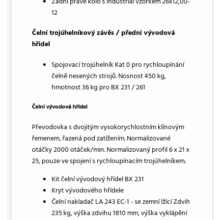
Zadní pravé kolo s industrial vzorkem 26x12,00-
12
Čelní trojúhelníkový závěs / přední vývodová
hřídel
Spojovací trojúhelník Kat 0 pro rychloupínání
čelně nesených strojů. Nosnost 450 kg,
hmotnost 36 kg pro BX 231 / 261
Čelní vývodová hřídel
Převodovka s dvojitým vysokorychlostním klínovým
řemenem, řazená pod zatížením. Normalizované
otáčky 2000 otáček/min. Normalizovaný profil 6 x 21 x
25, pouze ve spojení s rychloupínacím trojúhelníkem.
Kit čelní vývodový hřídel BX 231
Kryt vývodového hřídele
Čelní nakladač LA 243 EC-1 - se zemní lžící Zdvih
235 kg, výška zdvihu 1810 mm, výška vyklápění