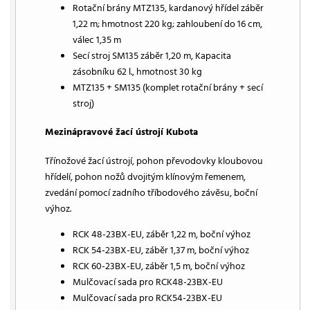
Rotační brány MTZ135, kardanový hřídel záběr
1,22 m; hmotnost 220 kg; zahloubení do 16 cm,
válec 1,35 m
Secí stroj SM135 záběr 1,20 m, Kapacita
zásobníku 62 l., hmotnost 30 kg
MTZ135 + SM135 (komplet rotační brány + secí
stroj)
Mezinápravové žací ústrojí Kubota
Třínožové žací ústrojí, pohon převodovky kloubovou
hřídelí, pohon nožů dvojitým klínovým řemenem,
zvedání pomocí zadního tříbodového závěsu, boční
výhoz.
RCK 48-23BX-EU, záběr 1,22 m, boční výhoz
RCK 54-23BX-EU, záběr 1,37 m, boční výhoz
RCK 60-23BX-EU, záběr 1,5 m, boční výhoz
Mulčovací sada pro RCK48-23BX-EU
Mulčovací sada pro RCK54-23BX-EU