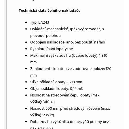
Technická data čelního nakladače
Typ: LA243
Ovládání: mechanické, 1pákový rozvaděč, s
plovoucí polohou
Odpojení nakladače: ano, bez použití nářadí
Rychloupínání lopaty: ne
Maximální výška zdvihu (k čepu lopaty): 1 810
mm
Zahloubení s lopatou ve vodorovné poloze: 120
mm
Šířka základní lopaty: 1 219 mm
Objem základní lopaty: 0,14 m3
Nosnost na středovém čepu lopaty (max.
výška): 340 kg
Nosnost 500 mm před středovým čepem (max.
výška): 235 kg
Doba zdvihu výložníku do nejvyšší polohy bez
nákladu: 3,5 s