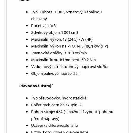
Typ: Kubota D1005, vznětový, kapalinou
chlazený
Počet válců: 3
Zdvihový objem: 1 001 cm3
Maximální výkon: 18 (24,5) kW (HP)
Maximální výkon na PTO: 14,5 (19,7) kW (HP)
Jmenovité otáčky: 3 200 ot/min
Maximální kroutící moment: 60,2 Nm
Vzduchový filtr: 1stupňový, papírová vložka
Objem palivové nádrže: 25 l
Převodové ústrojí
Typ převodovky: hydrostatická
Počet rychlostních skupin: 2
Pohon stroje: 4×4 (s možností vypnutí pohonu
přední nápravy)
Uzávěrka diferenciálu :ano
Brzdy: kotoučové v olejové lázni