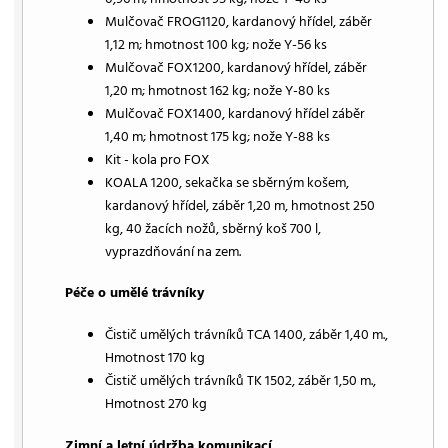
Mulčovač FROG1120, kardanový hřídel, záběr
1,12 m; hmotnost 100 kg; nože Y-56 ks
Mulčovač FOX1200, kardanový hřídel, záběr
1,20 m; hmotnost 162 kg; nože Y-80 ks
Mulčovač FOX1400, kardanový hřídel záběr
1,40 m; hmotnost 175 kg; nože Y-88 ks
Kit - kola pro FOX
KOALA 1200, sekačka se sběrným košem,
kardanový hřídel, záběr 1,20 m, hmotnost 250
kg, 40 žacích nožů, sběrný koš 700 l,
vyprazdňování na zem.
Péče o umělé trávníky
Čistič umělých trávníků TCA 1400, záběr 1,40 m.,
Hmotnost 170 kg
Čistič umělých trávníků TK 1502, záběr 1,50 m.,
Hmotnost 270 kg
Zimní a letní údržba komunikací