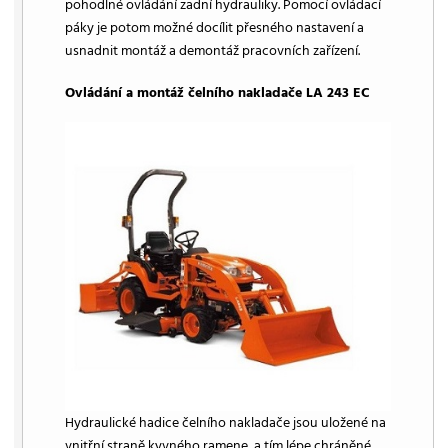
pohodlné ovládání zadní hydrauliky. Pomocí ovládací
páky je potom možné docílit přesného nastavení a
usnadnit montáž a demontáž pracovních zařízení.
Ovládání a montáž čelního nakladače LA 243 EC
Hydraulické hadice čelního nakladače jsou uložené na
vnitřní straně kyvného ramene, a tím lépe chráněné.