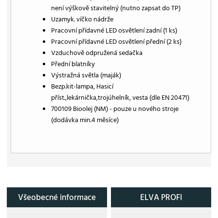
není výškově stavitelný (nutno zapsat do TP)
Uzamyk. víčko nádrže
Pracovní přídavné LED osvětlení zadní (1 ks)
Pracovní přídavné LED osvětlení přední (2 ks)
Vzduchově odpružená sedačka
Přední blatníky
Výstražná světla (maják)
Bezp.kit-lampa, Hasicí
příst.,lekárnička,trojúhelník, vesta (dle EN 20471)
700109 Bioolej (NM) - pouze u nového stroje
(dodávka min.4 měsíce)
Všeobecné informace
ELVA PROFI