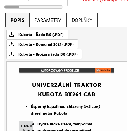
POPIS
PARAMETRY
DOPLŇKY
Kubota - Řada BX (.PDF)
Kubota - Komunál 2021 (.PDF)
Kubota - Brožura řada BX (.PDF)
UNIVERZÁLNÍ TRAKTOR
KUBOTA BX261 CAB
Úsporný kapalinou chlazený 3válcový
dieselmotor Kubota
Hydraulické řízení, tempomat
Hydrostatická dvoustupňová