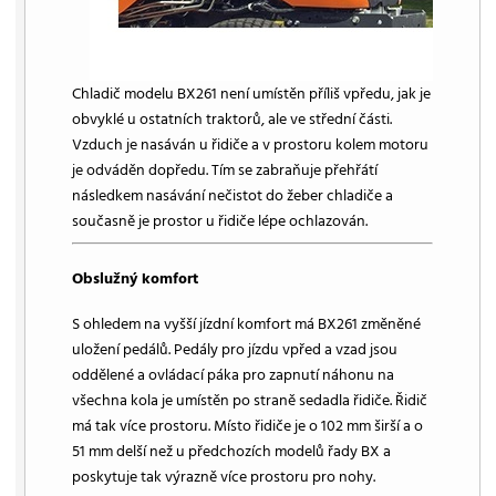
Chladič modelu BX261 není umístěn příliš vpředu, jak je
obvyklé u ostatních traktorů, ale ve střední části.
Vzduch je nasáván u řidiče a v prostoru kolem motoru
je odváděn dopředu. Tím se zabraňuje přehřátí
následkem nasávání nečistot do žeber chladiče a
současně je prostor u řidiče lépe ochlazován.
Obslužný komfort
S ohledem na vyšší jízdní komfort má BX261 změněné
uložení pedálů. Pedály pro jízdu vpřed a vzad jsou
oddělené a ovládací páka pro zapnutí náhonu na
všechna kola je umístěn po straně sedadla řidiče. Řidič
má tak více prostoru. Místo řidiče je o 102 mm širší a o
51 mm delší než u předchozích modelů řady BX a
poskytuje tak výrazně více prostoru pro nohy.