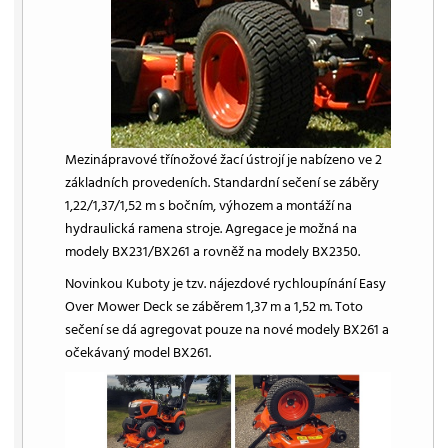
Mezinápravové třínožové žací ústrojí je nabízeno ve 2
základních provedeních. Standardní sečení se záběry
1,22/1,37/1,52 m s bočním, výhozem a montáží na
hydraulická ramena stroje. Agregace je možná na
modely BX231/BX261 a rovněž na modely BX2350.
Novinkou Kuboty je tzv. nájezdové rychloupínání Easy
Over Mower Deck se záběrem 1,37 m a 1,52 m. Toto
sečení se dá agregovat pouze na nové modely BX261 a
očekávaný model BX261.