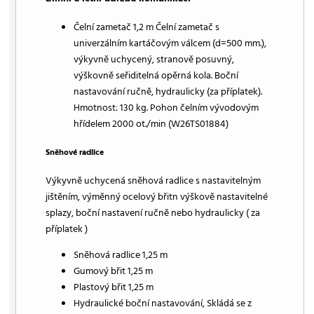
Čelní zametač 1,2 m Čelní zametač s
univerzálním kartáčovým válcem (d=500 mm.),
výkyvně uchycený, stranově posuvný,
výškovně seřiditelná opěrná kola. Boční
nastavování ručně, hydraulicky (za příplatek).
Hmotnost: 130 kg. Pohon čelním vývodovým
hřídelem 2000 ot./min (W26TS01884)
Sněhové radlice
Výkyvně uchycená sněhová radlice s nastavitelným
jištěním, výměnný ocelový břitn výškově nastavitelné
splazy, boční nastavení ručně nebo hydraulicky ( za
příplatek )
Sněhová radlice 1,25 m
Gumový břit 1,25 m
Plastový břit 1,25 m
Hydraulické boční nastavování, Skládá se z