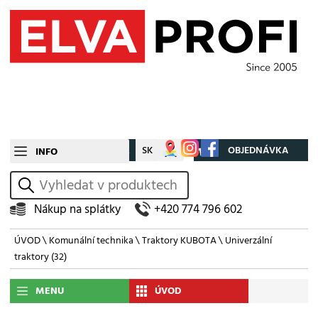
CZ
SK
Můj účet
OBJEDNÁVKA
INFO
vyhledat
Nákup na splátky
+420 774 796 602
ÚVOD
\
Komunální technika
\
Traktory KUBOTA
\
Univerzální
traktory
(32)
MENU
ÚVOD