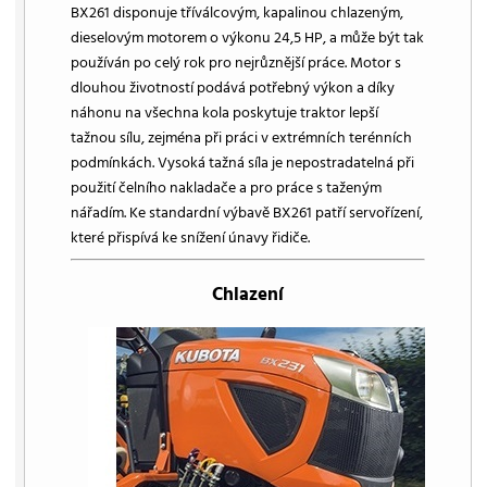
BX261 disponuje tříválcovým, kapalinou chlazeným,
dieselovým motorem o výkonu 24,5 HP, a může být tak
používán po celý rok pro nejrůznější práce. Motor s
dlouhou životností podává potřebný výkon a díky
náhonu na všechna kola poskytuje traktor lepší
tažnou sílu, zejména při práci v extrémních terénních
podmínkách. Vysoká tažná síla je nepostradatelná při
použití čelního nakladače a pro práce s taženým
nářadím. Ke standardní výbavě BX261 patří servořízení,
které přispívá ke snížení únavy řidiče.
Chlazení