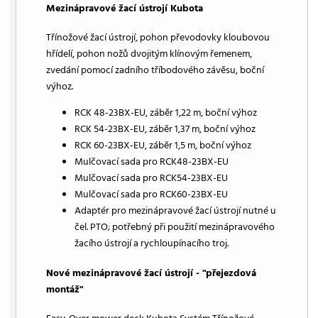
Mezinápravové žací ústrojí Kubota
Třínožové žací ústrojí, pohon převodovky kloubovou
hřídelí, pohon nožů dvojitým klínovým řemenem,
zvedání pomocí zadního tříbodového závěsu, boční
výhoz.
RCK 48-23BX-EU, záběr 1,22 m, boční výhoz
RCK 54-23BX-EU, záběr 1,37 m, boční výhoz
RCK 60-23BX-EU, záběr 1,5 m, boční výhoz
Mulčovací sada pro RCK48-23BX-EU
Mulčovací sada pro RCK54-23BX-EU
Mulčovací sada pro RCK60-23BX-EU
Adaptér pro mezinápravové žací ústrojí nutné u
čel. PTO; potřebný při použití mezinápravového
žacího ústrojí a rychloupínacího troj.
Nové mezinápravové žací ústrojí - "přejezdová
montáž"