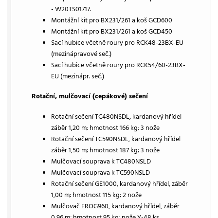
- W20TS01717.
Montážní kit pro BX231/261 a koš GCD600
Montážní kit pro BX231/261 a koš GCD450
Sací hubice včetně roury pro RCK48-23BX-EU
(mezinápravové seč.)
Sací hubice včetně roury pro RCK54/60-23BX-
EU (mezinápr. seč.)
Rotační, mulčovací (cepákové) sečení
Rotační sečení TC480NSDL, kardanový hřídel
záběr 1,20 m; hmotnost 166 kg; 3 nože
Rotační sečení TC590NSDL, kardanový hřídel
záběr 1,50 m; hmotnost 187 kg; 3 nože
Mulčovací souprava k TC480NSLD
Mulčovací souprava k TC590NSLD
Rotační sečení GE1000, kardanový hřídel, záběr
1,00 m; hmotnost 115 kg; 2 nože
Mulčovač FROG960, kardanový hřídel, záběr
0,96 m; hmotnost 95 kg; nože Y-48 ks