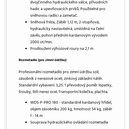
dvojčinného hydraulického válce, přívodních
hadic a upevňovacích prvků. Použitelné pro
sněhovou radlici a zametač.
Sněhová fréza, Záběr 1,12 m, 2-stupňová,
hydraulicky nastavitelná, umístěná na čelní
závěs, pohon předním kardanovým vývodem
2000 ot/min.
Prodloužení výhozové roury na 2,1 m
Rozmetadlo (pro zimní údržbu)
Profesionální rozmetadlo pro zimní údržbu solí,
zásobník z nerezové oceli, zinkový základní nátěr.
Standardní vybavení: 3,25: 1 převodový poměr lopatky,
šrouby, štít-nerez ocel. Transportní kolečka, plachta.
WDS-P-PRO 180 - standardně kardanový hřídel,
objem zásobníku 200 kg, hmotnost 54 kg, záběr
1 - 14 m
Souprava hydraulického ovládání rozmetadla