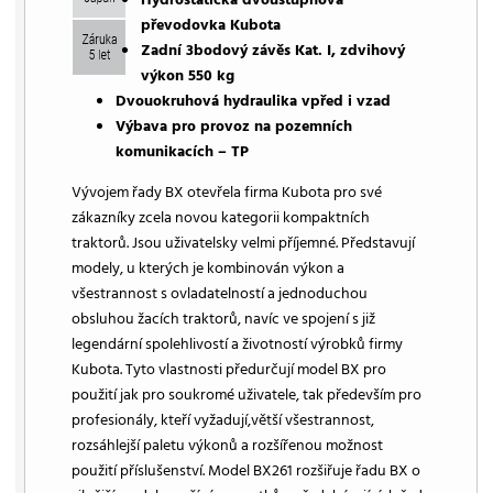
převodovka Kubota
Zadní 3bodový závěs Kat. I, zdvihový
výkon 550 kg
Dvouokruhová hydraulika vpřed i vzad
Výbava pro provoz na pozemních
komunikacích – TP
Vývojem řady BX otevřela firma Kubota pro své
zákazníky zcela novou kategorii kompaktních
traktorů. Jsou uživatelsky velmi příjemné. Představují
modely, u kterých je kombinován výkon a
všestrannost s ovladatelností a jednoduchou
obsluhou žacích traktorů, navíc ve spojení s již
legendární spolehlivostí a životností výrobků firmy
Kubota. Tyto vlastnosti předurčují model BX pro
použití jak pro soukromé uživatele, tak především pro
profesionály, kteří vyžadují,větší všestrannost,
rozsáhlejší paletu výkonů a rozšířenou možnost
použití příslušenství. Model BX261 rozšiřuje řadu BX o