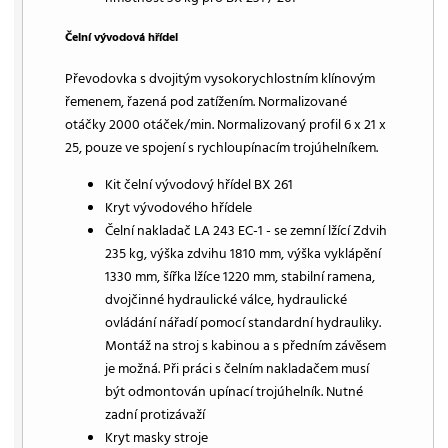
Čelní vývodová hřídel
Převodovka s dvojitým vysokorychlostním klínovým
řemenem, řazená pod zatížením. Normalizované
otáčky 2000 otáček/min. Normalizovaný profil 6 x 21 x
25, pouze ve spojení s rychloupínacím trojúhelníkem.
Kit čelní vývodový hřídel BX 261
Kryt vývodového hřídele
Čelní nakladač LA 243 EC-1 - se zemní lžící Zdvih
235 kg, výška zdvihu 1810 mm, výška vyklápění
1330 mm, šířka lžíce 1220 mm, stabilní ramena,
dvojčinné hydraulické válce, hydraulické
ovládání nářadí pomocí standardní hydrauliky.
Montáž na stroj s kabinou a s předním závěsem
je možná. Při práci s čelním nakladačem musí
být odmontován upínací trojúhelník. Nutné
zadní protizávaží
Kryt masky stroje