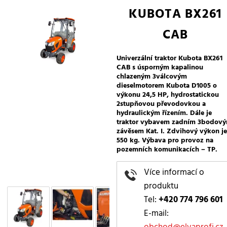
KUBOTA BX261
CAB
Univerzální traktor Kubota BX261
CAB s úsporným kapalinou
chlazeným 3válcovým
dieselmotorem Kubota D1005 o
výkonu 24,5 HP, hydrostatickou
2stupňovou převodovkou a
hydraulickým řízením. Dále je
traktor vybavem zadním 3bodov
závěsem Kat. I. Zdvihový výkon je
550 kg. Výbava pro provoz na
pozemních komunikacích – TP.
Více informací o
produktu
Tel:
+420 774 796 601
E-mail:
obchod@elvaprofi.cz