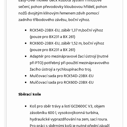
Easy-Over mower deck Kubota Systém Třínožové
sečení, pohon převodovky kloubovou hřídelí, pohon
nožů dvojitým klínovým řemenem zdvih pomocí
zadního tříbodového závěsu, boční výhoz.
RCK54D-23BX-EU, záběr 1,37 m,boční výhoz
(pouze pro BX231 a BX 261)
RCK60D-23BX-EU, záběr 1,52 m, boční výhoz
(pouze pro BX231 a BX 261)
Adaptér pro mezinápravové žací ústrojí (nutné
při PTO) potřebný při použití mezinápravového
žacího ústrojí a rychloupínacího troj.
Mulčovací sada pro RCK54D-23BX-EU
Mulčovací sada pro RCK60D-23BX-EU
Sběrací koše
Koš pro sběr trávy a listí GCD600C V3, objem
zásobníku 600 l, vysokovýkonná turbína,
hydraulické vyprazdňování na zem, sací roura.
Pro práci s sběrnými koši je nutné přední závaží