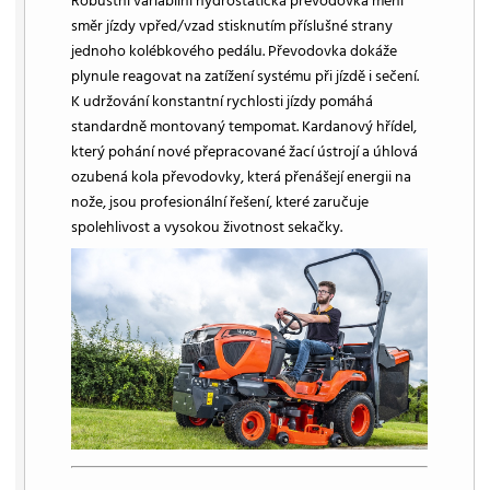
Robustní variabilní hydrostatická převodovka mění
směr jízdy vpřed/vzad stisknutím příslušné strany
jednoho kolébkového pedálu. Převodovka dokáže
plynule reagovat na zatížení systému při jízdě i sečení.
K udržování konstantní rychlosti jízdy pomáhá
standardně montovaný tempomat. Kardanový hřídel,
který pohání nové přepracované žací ústrojí a úhlová
ozubená kola převodovky, která přenášejí energii na
nože, jsou profesionální řešení, které zaručuje
spolehlivost a vysokou životnost sekačky.