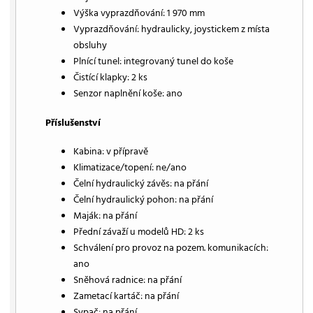
Výška vyprazdňování: 1 970 mm
Vyprazdňování: hydraulicky, joystickem z místa
obsluhy
Plnící tunel: integrovaný tunel do koše
Čistící klapky: 2 ks
Senzor naplnění koše: ano
Příslušenství
Kabina: v přípravě
Klimatizace/topení: ne/ano
Čelní hydraulický závěs: na přání
Čelní hydraulický pohon: na přání
Maják: na přání
Přední závaží u modelů HD: 2 ks
Schválení pro provoz na pozem. komunikacích:
ano
Sněhová radnice: na přání
Zametací kartáč: na přání
Sypač: na přání