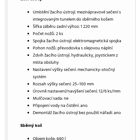
Umístění žacího ústrojí: mezinápravové sečení s
integrovaným tunelem do sběrného košem
Šířka záběru zadní výhoz: 1 220 mm
Počet nožů: 2 ks
Spojka žacího ústrojí: elektromagnetická spojka
Pohon nožů: převodovka s olejovou náplní
Zdvih žacího ústrojí: hydraulicky, joystickem z
místa obsluhy
Nastavení výšky sečení: mechanicky-otočný
systém
Rozsah výšky sečení: 25–100 mm
Úrovně nastavení/navýšení sečení: 12/6 ks/mm
Mulčovací sada: ne
Připojení vody na čistění: ano
Demontáž žacího ústrojí bez použití nářadí: ano
Sběrný koš
Objem koše: 640 l