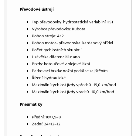
Převodové ústrojí
Typ převodovky: hydrostatická variabilní HST
Výrobce převodovky: Kubota
Pohon stroje: 4×2
Pohon motor–převodovka: kardanový hřídel
Počet rychlostních skupin: 1
Uzávěrka diferenciálu: ano
Brzdy: kotoučové v olejové lázni
Parkovací brzda: nožní pedál se zajištěním
Řízení: hydraulické
Maximální rychlost jízdy vpřed: 0–19,0 km/hod
Maximální rychlost jízdy vzad: 0–10,0 km/hod
Pneumatiky
Přední: 16×7,5–8
Zadní: 24×12–12