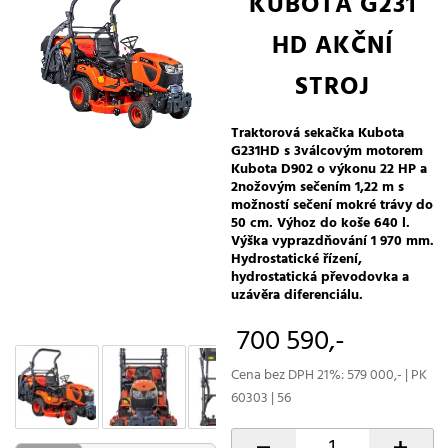
KUBOTA G231
HD AKČNÍ
STROJ
Traktorová sekačka Kubota
G231HD s 3válcovým motorem
Kubota D902 o výkonu 22 HP a
2nožovým sečením 1,22 m s
možností sečení mokré trávy do
50 cm. Výhoz do koše 640 l.
Výška vyprazdňování 1 970 mm.
Hydrostatické řízení,
hydrostatická převodovka a
uzávěra diferenciálu.
700 590,-
Cena bez DPH 21%: 579 000,- | PK
60303 | 56
-
+