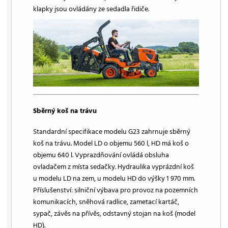
klapky jsou ovládány ze sedadla řidiče.
Sběrný koš na trávu
Standardní specifikace modelu G23 zahrnuje sběrný
koš na trávu. Model LD o objemu 560 l, HD má koš o
objemu 640 l. Vyprazdňování ovládá obsluha
ovladačem z místa sedačky. Hydraulika vyprázdní koš
u modelu LD na zem, u modelu HD do výšky 1 970 mm.
Příslušenství: silniční výbava pro provoz na pozemních
komunikacích, sněhová radlice, zametací kartáč,
sypač, závěs na přívěs, odstavný stojan na koš (model
HD).