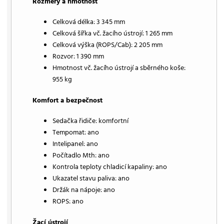
Rozměry a hmotnost
Celková délka: 3 345 mm
Celková šířka vč. žacího ústrojí: 1 265 mm
Celková výška (ROPS/Cab): 2 205 mm
Rozvor: 1 390 mm
Hmotnost vč. žacího ústrojí a sběrného koše:
955 kg
Komfort a bezpečnost
Sedačka řidiče: komfortní
Tempomat: ano
Intelipanel: ano
Počítadlo Mth: ano
Kontrola teploty chladicí kapaliny: ano
Ukazatel stavu paliva: ano
Držák na nápoje: ano
ROPS: ano
Žací ústrojí