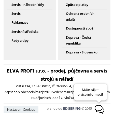
Servis - náhradní díly
Způsob platby
Servis
Ochrana osobních
údajů
Reklamace
Dostupnosti zboží
Servisní střediska
Doprava - Česká
Rady a tipy
republika
Doprava - Slovensko
ELVA PROFI s.r.o. - prodej, půjčovna a servis
strojů a nářadí
Pištín 134, 373 46 Pištín, IČ: 26086654, DIČ: CZ26086654
Máte zájem
Zapsáno v obchodním rejstříku vedeném Krajským soudem v Českých
o více informací?
Budějovicích, oddíl C, vložka 13193
e-shop od
EDGERING
© 2015 - 2026
B
Nastavení Cookies