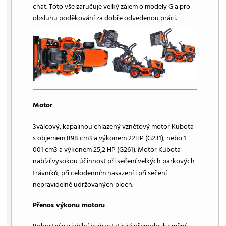
chat. Toto vše zaručuje velký zájem o modely G a pro
obsluhu poděkování za dobře odvedenou práci.
Motor
3válcový, kapalinou chlazený vznětový motor Kubota
s objemem 898 cm3 a výkonem 22HP (G231), nebo 1
001 cm3 a výkonem 25,2 HP (G261). Motor Kubota
nabízí vysokou účinnost při sečení velkých parkových
trávníků, při celodenním nasazení i při sečení
nepravidelně udržovaných ploch.
Přenos výkonu motoru