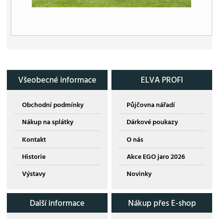
Všeobecné informace
ELVA PROFI
Obchodní podmínky
Půjčovna nářadí
Nákup na splátky
Dárkové poukazy
Kontakt
O nás
Historie
Akce EGO jaro 2026
Výstavy
Novinky
Další informace
Nákup přes E-shop