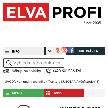
CZ
SK
Můj účet
OBJEDNÁVKA
INFO
vyhledat
Nákup na splátky
+420 601 586 126
ÚVOD
\
Komunální technika
\
Traktory KUBOTA
\
Akční stroje
(18)
MENU
ÚVOD