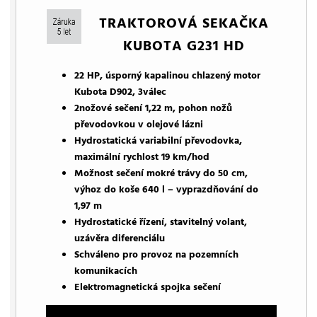
TRAKTOROVÁ SEKAČKA
KUBOTA G231 HD
22 HP, úsporný kapalinou chlazený motor
Kubota D902, 3válec
2nožové sečení 1,22 m, pohon nožů
převodovkou v olejové lázni
Hydrostatická variabilní převodovka,
maximální rychlost 19 km/hod
Možnost sečení mokré trávy do 50 cm,
výhoz do koše 640 l – vyprazdňování do
1,97 m
Hydrostatické řízení, stavitelný volant,
uzávěra diferenciálu
Schváleno pro provoz na pozemních
komunikacích
Elektromagnetická spojka sečení