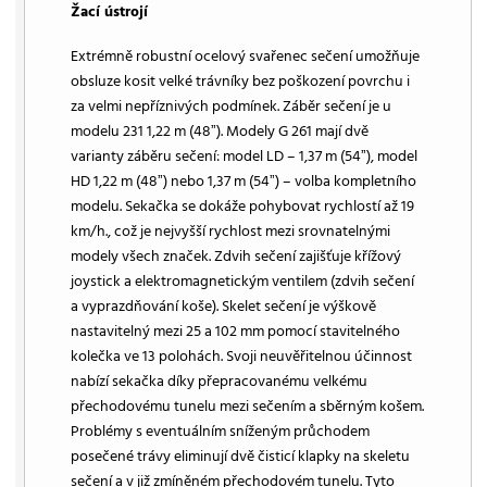
Žací ústrojí
Extrémně robustní ocelový svařenec sečení umožňuje
obsluze kosit velké trávníky bez poškození povrchu i
za velmi nepříznivých podmínek. Záběr sečení je u
modelu 231 1,22 m (48ˮ). Modely G 261 mají dvě
varianty záběru sečení: model LD – 1,37 m (54ˮ), model
HD 1,22 m (48ˮ) nebo 1,37 m (54ˮ) – volba kompletního
modelu. Sekačka se dokáže pohybovat rychlostí až 19
km/h., což je nejvyšší rychlost mezi srovnatelnými
modely všech značek. Zdvih sečení zajišťuje křížový
joystick a elektromagnetickým ventilem (zdvih sečení
a vyprazdňování koše). Skelet sečení je výškově
nastavitelný mezi 25 a 102 mm pomocí stavitelného
kolečka ve 13 polohách. Svoji neuvěřitelnou účinnost
nabízí sekačka díky přepracovanému velkému
přechodovému tunelu mezi sečením a sběrným košem.
Problémy s eventuálním sníženým průchodem
posečené trávy eliminují dvě čisticí klapky na skeletu
sečení a v již zmíněném přechodovém tunelu. Tyto