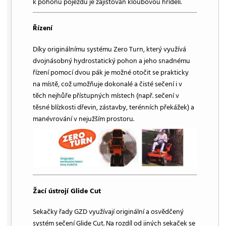
k pohonu pojezdu je zajišťován kloubovou hřídelí.
Řízení
Díky originálnímu systému Zero Turn, který využívá
dvojnásobný hydrostatický pohon a jeho snadnému
řízení pomocí dvou pák je možné otočit se prakticky
na místě, což umožňuje dokonalé a čisté sečení i v
těch nejhůře přístupných místech (např. sečení v
těsné blízkosti dřevin, zástavby, terénních překážek) a
manévrování v nejužším prostoru.
Žací ústrojí Glide Cut
Sekačky řady GZD využívají originální a osvědčený
systém sečení Glide Cut. Na rozdíl od jiných sekaček se