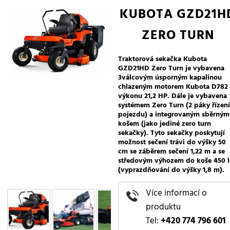
KUBOTA GZD21H
ZERO TURN
Traktorová sekačka Kubota
GZD21HD Zero Turn je vybavena
3válcovým úsporným kapalinou
chlazeným motorem Kubota D782
výkonu 21,2 HP. Dále je vybavena
systémem Zero Turn (2 páky řízení
pojezdu) a integrovaným sběrným
košem (jako jediné zero turn
sekačky). Tyto sekačky poskytují
možnost sečení trávi do výšky 50
cm se záběrem sečení 1,22 m a se
středovým výhozem do koše 450 l
(vyprazdňování do výšky 1,8 m).
Více informací o
produktu
Tel:
+420 774 796 601