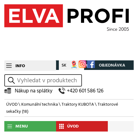
CZ
SK
Můj účet
OBJEDNÁVKA
INFO
vyhledat
Nákup na splátky
+420 601 586 126
ÚVOD
\
Komunální technika
\
Traktory KUBOTA
\
Traktorové
sekačky
(18)
MENU
ÚVOD