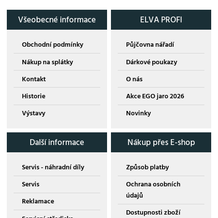
Všeobecné informace
ELVA PROFI
Obchodní podmínky
Půjčovna nářadí
Nákup na splátky
Dárkové poukazy
Kontakt
O nás
Historie
Akce EGO jaro 2026
Výstavy
Novinky
Další informace
Nákup přes E-shop
Servis - náhradní díly
Způsob platby
Servis
Ochrana osobních
údajů
Reklamace
Dostupnosti zboží