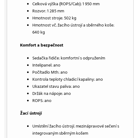
Celková výška (ROPS/Cab): 1 950 mm
Rozvor: 1 285 mm
Hmotnost stroje: 502 kg
Hmotnost vč. žacího ústrojí a sběrného koše:
640 kg
Komfort a bezpečnost
Sedačka řidiče: komfortní s odpružením
Intelipanel: ano
Počítadlo Mth: ano
Kontrola teploty chladicí kapaliny: ano
Ukazatel stavu paliva: ano
Držák na nápoje: ano
ROPS: ano
Žací ústrojí
Umístění žacího ústrojí: mezinápravové sečení s
integrovaným sběrným košem