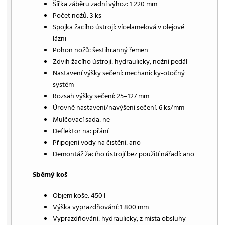
Šířka záběru zadní výhoz: 1 220 mm
Počet nožů: 3 ks
Spojka žacího ústrojí: vícelamelová v olejové
lázni
Pohon nožů: šestihranný řemen
Zdvih žacího ústrojí: hydraulicky, nožní pedál
Nastavení výšky sečení: mechanicky-otočný
systém
Rozsah výšky sečení: 25–127 mm
Úrovně nastavení/navýšení sečení: 6 ks/mm
Mulčovací sada: ne
Deflektor na: přání
Připojení vody na čistění: ano
Demontáž žacího ústrojí bez použití nářadí: ano
Sběrný koš
Objem koše: 450 l
Výška vyprazdňování: 1 800 mm
Vyprazdňování: hydraulicky, z místa obsluhy