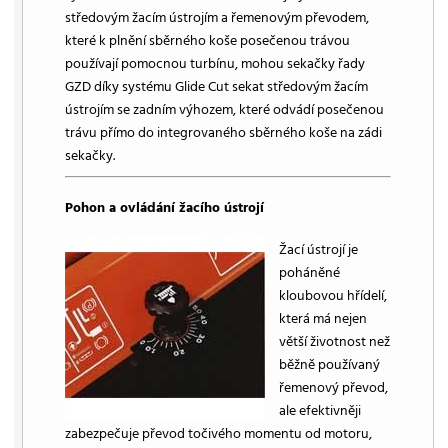
středovým žacím ústrojím a řemenovým převodem,
které k plnění sběrného koše posečenou trávou
používají pomocnou turbínu, mohou sekačky řady
GZD díky systému Glide Cut sekat středovým žacím
ústrojím se zadním výhozem, které odvádí posečenou
trávu přímo do integrovaného sběrného koše na zádi
sekačky.
Pohon a ovládání žacího ústrojí
Žací ústrojí je
poháněné
kloubovou hřídelí,
která má nejen
větší životnost než
běžně používaný
řemenový převod,
ale efektivněji
zabezpečuje převod točivého momentu od motoru,