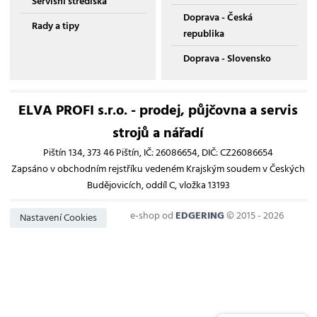
Servisní střediska
Doprava - Česká
Rady a tipy
republika
Doprava - Slovensko
ELVA PROFI s.r.o. - prodej, půjčovna a servis
strojů a nářadí
Pištín 134, 373 46 Pištín, IČ: 26086654, DIČ: CZ26086654
Zapsáno v obchodním rejstříku vedeném Krajským soudem v Českých
Budějovicích, oddíl C, vložka 13193
e-shop od
EDGERING
© 2015 - 2026
Nastavení Cookies