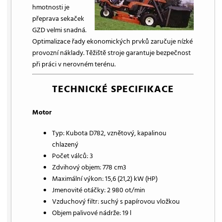
hmotnosti je
přeprava sekaček
GZD velmi snadná.
Optimalizace řady ekonomických prvků zaručuje nízké
provozní náklady. Těžiště stroje garantuje bezpečnost
při práci v nerovném terénu.
TECHNICKÉ SPECIFIKACE
Motor
Typ: Kubota D782, vznětový, kapalinou
chlazený
Počet válců: 3
Zdvihový objem: 778 cm3
Maximální výkon: 15,6 (21,2) kW (HP)
Jmenovité otáčky: 2 980 ot/min
Vzduchový filtr: suchý s papírovou vložkou
Objem palivové nádrže: 19 l