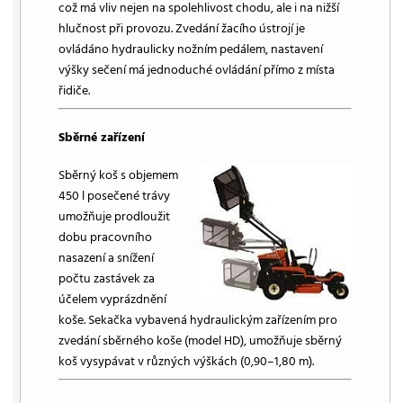
což má vliv nejen na spolehlivost chodu, ale i na nižší
hlučnost při provozu. Zvedání žacího ústrojí je
ovládáno hydraulicky nožním pedálem, nastavení
výšky sečení má jednoduché ovládání přímo z místa
řidiče.
Sběrné zařízení
Sběrný koš s objemem
450 l posečené trávy
umožňuje prodloužit
dobu pracovního
nasazení a snížení
počtu zastávek za
účelem vyprázdnění
koše. Sekačka vybavená hydraulickým zařízením pro
zvedání sběrného koše (model HD), umožňuje sběrný
koš vysypávat v různých výškách (0,90–1,80 m).