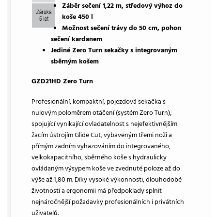
Záběr sečení 1,22 m, středový výhoz do
koše 450 l
Možnost sečení trávy do 50 cm, pohon
sečení kardanem
Jediné Zero Turn sekačky s integrovaným
sběrným košem
GZD21HD Zero Turn
Profesionální, kompaktní, pojezdová sekačka s
nulovým poloměrem otáčení (systém Zero Turn),
spojující vynikající ovladatelnost s nejefektivnějším
žacím ústrojím Glide Cut, vybaveným třemi noži a
přímým zadním vyhazováním do integrovaného,
velkokapacitního, sběrného koše s hydraulicky
ovládaným výsypem koše ve zvednuté poloze až do
výše až 1,80 m. Díky vysoké výkonnosti, dlouhodobé
životnosti a ergonomii má předpoklady splnit
nejnáročnější požadavky profesionálních i privátních
uživatelů.