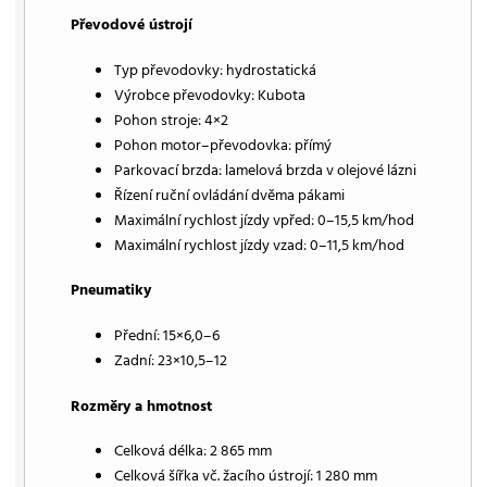
Převodové ústrojí
Typ převodovky: hydrostatická
Výrobce převodovky: Kubota
Pohon stroje: 4×2
Pohon motor–převodovka: přímý
Parkovací brzda: lamelová brzda v olejové lázni
Řízení ruční ovládání dvěma pákami
Maximální rychlost jízdy vpřed: 0–15,5 km/hod
Maximální rychlost jízdy vzad: 0–11,5 km/hod
Pneumatiky
Přední: 15×6,0–6
Zadní: 23×10,5–12
Rozměry a hmotnost
Celková délka: 2 865 mm
Celková šířka vč. žacího ústrojí: 1 280 mm