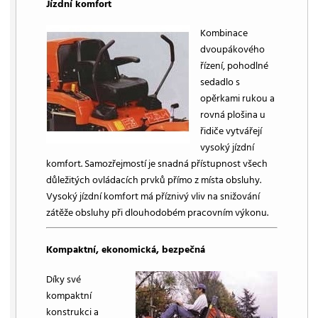
Jízdní komfort
Kombinace
dvoupákového
řízení, pohodlné
sedadlo s
opěrkami rukou a
rovná plošina u
řidiče vytvářejí
vysoký jízdní
komfort. Samozřejmostí je snadná přístupnost všech
důležitých ovládacích prvků přímo z místa obsluhy.
Vysoký jízdní komfort má příznivý vliv na snižování
zátěže obsluhy při dlouhodobém pracovním výkonu.
Kompaktní, ekonomická, bezpečná
Díky své
kompaktní
konstrukci a