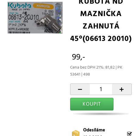
KUBOTA ND
MAZNIČKA
ZAHNUTÁ
45°(06613 20010)
99,-
Cena bez DPH 21%: 81,82 | PK
53641 | 498
-
+
KOUPIT
Odesíláme