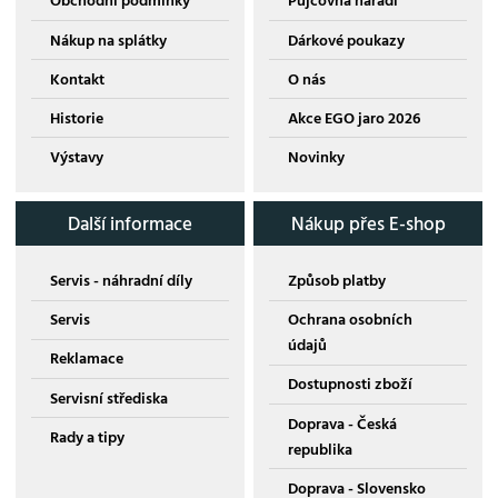
Obchodní podmínky
Půjčovna nářadí
Nákup na splátky
Dárkové poukazy
Kontakt
O nás
Historie
Akce EGO jaro 2026
Výstavy
Novinky
Další informace
Nákup přes E-shop
Servis - náhradní díly
Způsob platby
Servis
Ochrana osobních
údajů
Reklamace
Dostupnosti zboží
Servisní střediska
Doprava - Česká
Rady a tipy
republika
Doprava - Slovensko