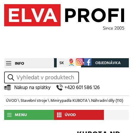
CZ
SK
Můj účet
OBJEDNÁVKA
INFO
vyhledat
Nákup na splátky
+420 601 586 126
ÚVOD
\
Stavební stroje
\
Minirypadla KUBOTA
\
Náhradní díly
(110)
MENU
ÚVOD