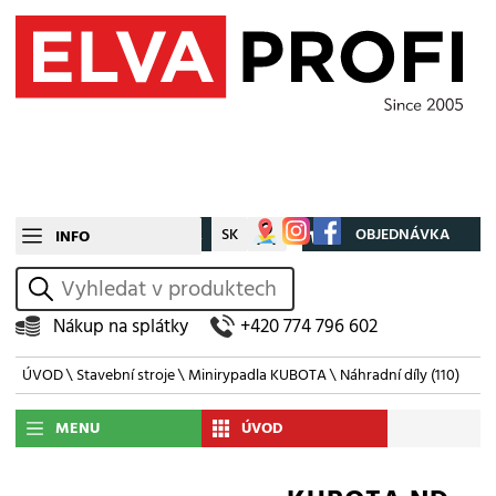
CZ
SK
Můj účet
OBJEDNÁVKA
INFO
vyhledat
Nákup na splátky
+420 774 796 602
ÚVOD
\
Stavební stroje
\
Minirypadla KUBOTA
\
Náhradní díly
(110)
MENU
ÚVOD