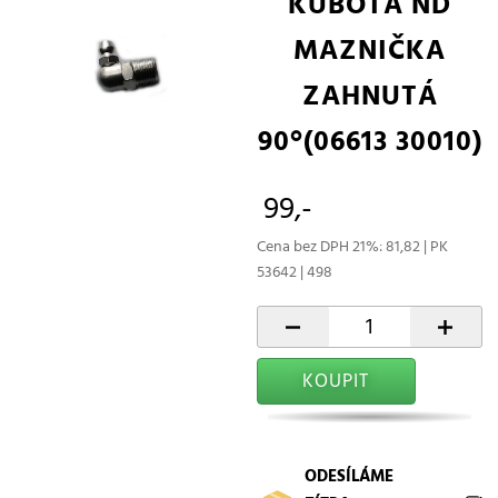
KUBOTA ND
MAZNIČKA
ZAHNUTÁ
90°(06613 30010)
99,-
Cena bez DPH 21%: 81,82 | PK
53642 | 498
-
+
KOUPIT
ODESÍLÁME