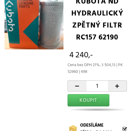
KUBOTA ND
HYDRAULICKÝ
ZPĚTNÝ FILTR
RC157 62190
4 240,-
Cena bez DPH 21%: 3 504,13 | PK
52960 | 498
-
+
KOUPIT
ODESÍLÁME