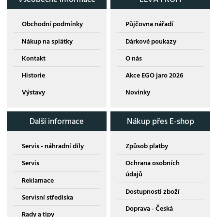
Obchodní podmínky
Půjčovna nářadí
Nákup na splátky
Dárkové poukazy
Kontakt
O nás
Historie
Akce EGO jaro 2026
Výstavy
Novinky
Další informace
Nákup přes E-shop
Servis - náhradní díly
Způsob platby
Servis
Ochrana osobních
údajů
Reklamace
Dostupnosti zboží
Servisní střediska
Doprava - Česká
Rady a tipy