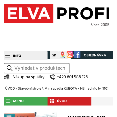
CZ
SK
Můj účet
OBJEDNÁVKA
INFO
vyhledat
Nákup na splátky
+420 601 586 126
ÚVOD
\
Stavební stroje
\
Minirypadla KUBOTA
\
Náhradní díly
(110)
MENU
ÚVOD