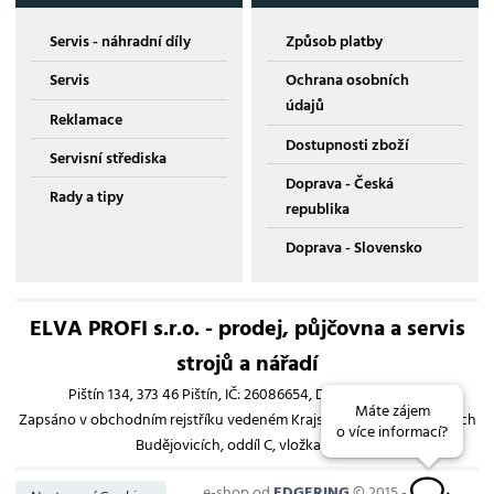
Servis - náhradní díly
Způsob platby
Servis
Ochrana osobních
údajů
Reklamace
Dostupnosti zboží
Servisní střediska
Doprava - Česká
Rady a tipy
republika
Doprava - Slovensko
ELVA PROFI s.r.o. - prodej, půjčovna a servis
strojů a nářadí
Pištín 134, 373 46 Pištín, IČ: 26086654, DIČ: CZ26086654
Máte zájem
Zapsáno v obchodním rejstříku vedeném Krajským soudem v Českých
o více informací?
Budějovicích, oddíl C, vložka 13193
e-shop od
EDGERING
© 2015 - 2026