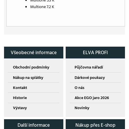
Multione 5.3 K
Multione 7.2 K
Všeobecné informace
ELVA PROFI
Obchodní podmínky
Půjčovna nářadí
Nákup na splátky
Dárkové poukazy
Kontakt
O nás
Historie
Akce EGO jaro 2026
Výstavy
Novinky
Další informace
Nákup přes E-shop