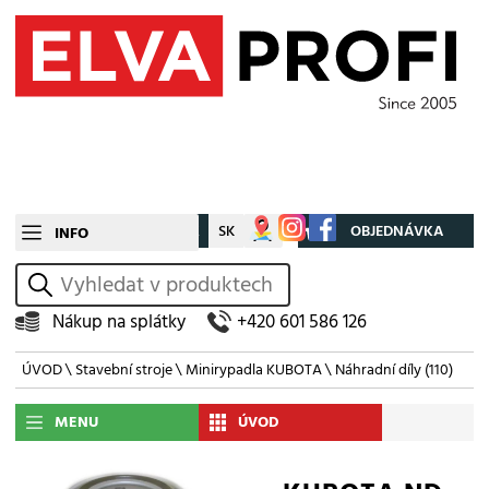
CZ
SK
Můj účet
OBJEDNÁVKA
INFO
vyhledat
Nákup na splátky
+420 601 586 126
ÚVOD
\
Stavební stroje
\
Minirypadla KUBOTA
\
Náhradní díly
(110)
MENU
ÚVOD