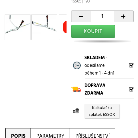
16565 | 193
-
+
KOUPIT
SKLADEM
-
odesíláme
během 1 - 4 dní
DOPRAVA
ZDARMA
Kalkulačka
splátek ESSOX
POPIS
PARAMETRY
PŘÍSLUŠENSTVÍ