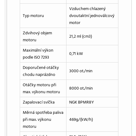
Vzduchem chlazený
Typ motoru
dvoutaktní jednoválcový
motor
Zdvihový objem
21,2 ml (cm3)
motoru
Maximální výkon
0,71 kW
podle ISO 7293
Doporučené otáčky
3000 ot./min
chodu naprázdno
Otáčky motoru při
8000 ot./min
max. výkonu motoru
Zapalovací svíčka
NGK BPMR8Y
Měrná spotřeba paliva
při max. výkonu
469g/(kW/h)
motoru