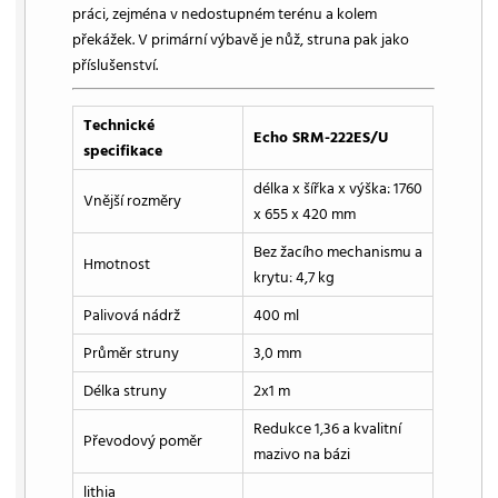
práci, zejména v nedostupném terénu a kolem
překážek. V primární výbavě je nůž, struna pak jako
příslušenství.
Technické
Echo SRM-222ES/U
specifikace
délka x šířka x výška: 1760
Vnější rozměry
x 655 x 420 mm
Bez žacího mechanismu a
Hmotnost
krytu: 4,7 kg
Palivová nádrž
400 ml
Průměr struny
3,0 mm
Délka struny
2x1 m
Redukce 1,36 a kvalitní
Převodový poměr
mazivo na bázi
lithia