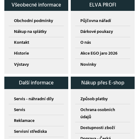
Všeobecné informace
ELVA PROFI
Obchodní podmínky
Půjčovna nářadí
Nákup na splátky
Dárkové poukazy
Kontakt
O nás
Historie
Akce EGO jaro 2026
Výstavy
Novinky
Další informace
Nákup přes E-shop
Servis - náhradní díly
Způsob platby
Servis
Ochrana osobních
údajů
Reklamace
Dostupnosti zboží
Servisní střediska
Doprava - Česká