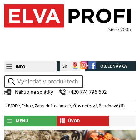
CZ
SK
Můj účet
OBJEDNÁVKA
INFO
vyhledat
Nákup na splátky
+420 774 796 602
ÚVOD
\
Echo
\
Zahradní technika
\
Křovinořezy
\
Benzínové
(11)
MENU
ÚVOD