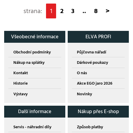
strana:
1
2
3
..
8
>
Všeobecné informace
ELVA PROFI
Obchodní podmínky
Půjčovna nářadí
Nákup na splátky
Dárkové poukazy
Kontakt
O nás
Historie
Akce EGO jaro 2026
Výstavy
Novinky
Další informace
Nákup přes E-shop
Servis - náhradní díly
Způsob platby