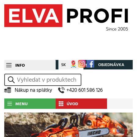
CZ
SK
Můj účet
OBJEDNÁVKA
INFO
vyhledat
Nákup na splátky
+420 601 586 126
MENU
ÚVOD