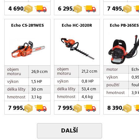
4 690,-
6 295,-
7 495,-
Echo CS-281WES
Echo HC-2020R
Echo PB-265ES
objem
objem
motor
Ech
21,2 ccm
26,9 ccm
motoru
motoru
výkon
0,9
výkon
0,8 HP
výkon
1,5 HP
použití
fou
délka lišty
53,4 cm
délka lišty
30 cm
hmotnost
3,9 
hmotnost
4,6 kg
hmotnost
3,1 kg
7 995,-
7 995,-
8 390,-
DALŠÍ