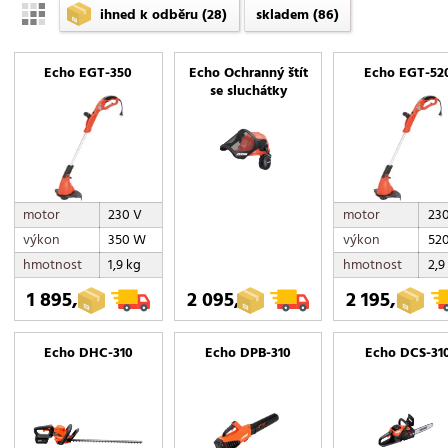
ihned k odběru
(28)
skladem
(86)
Echo EGT-350
Echo Ochranný štít
Echo EGT-52
se sluchátky
motor
230 V
motor
23
výkon
350 W
výkon
52
hmotnost
1,9 kg
hmotnost
2,9
1 895,-
2 095,-
2 195,-
Echo DHC-310
Echo DPB-310
Echo DCS-31