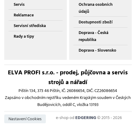
Servis
Ochrana osobních
údajů
Reklamace
Dostupnosti zboží
Servisní střediska
Doprava - Česká
Rady a tipy
republika
Doprava - Slovensko
ELVA PROFI s.r.o. - prodej, půjčovna a servis
strojů a nářadí
Pištín 134, 373 46 Pištín, IČ: 26086654, DIČ: CZ26086654
Zapsáno v obchodním rejstříku vedeném Krajským soudem v Českých
Budějovicích, oddíl C, vložka 13193
e-shop od
EDGERING
© 2015 - 2026
Nastavení Cookies