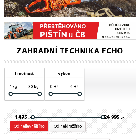
ZAHRADNÍ TECHNIKA ECHO
hmotnost
výkon
1 kg
30 kg
0 HP
6 HP
1 495 ,-
24 995 ,-
Od nejlevnějšího
Od nejdražšího