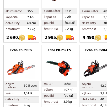
akumulátor
36 V
akumulátor
36 V
akumulátor
40
kapacita
2 Ah
kapacita
2 Ah
kapacita
2,
použití
foukač
délka lišty
60 cm
délka lišty
30
hmotnost
2,2 kg
hmotnost
2,7 kg
hmotnost
2,
2 690,-
2 995,-
4 490,-
Echo CS-310ES
Echo PB-255 ES
Echo CS-3510
motor
Echo
objem
objem
30,5 ccm
42,9
motoru
motoru
výkon
1,07 HP
výkon
1,5 HP
výkon
3,1 
použití
foukač
délka lišty
35 cm
délka lišty
40 
hmotnost
3,9 kg
hmotnost
4 kg
hmotnost
4,3 