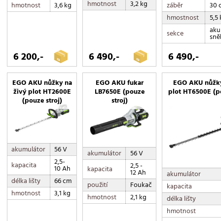
hmotnost
3,2 kg
záběr
30 
hmotnost
3,6 kg
hmostnost
5,5
aku
sekce
sně
6 200,-
6 490,-
6 490,-
EGO AKU nůžky na
EGO AKU fukar
EGO AKU nůžky
živý plot HT2600E
LB7650E (pouze
plot HT6500E (po
(pouze stroj)
stroj)
akumulátor
56 V
akumulátor
56 V
2,5-
kapacita
2,5 -
10 Ah
kapacita
12 Ah
akumulátor
délka lišty
66 cm
použití
Foukač
kapacita
hmotnost
3,1 kg
hmotnost
2,1 kg
délka lišty
hmotnost