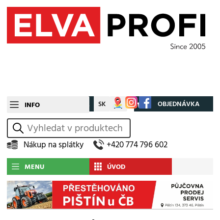
CZ
SK
Můj účet
OBJEDNÁVKA
INFO
vyhledat
Nákup na splátky
+420 774 796 602
MENU
ÚVOD