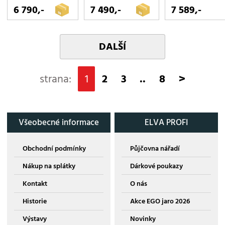
6 790,-
7 490,-
7 589,-
DALŠÍ
strana:
1
2
3
..
8
>
Všeobecné informace
ELVA PROFI
Obchodní podmínky
Půjčovna nářadí
Nákup na splátky
Dárkové poukazy
Kontakt
O nás
Historie
Akce EGO jaro 2026
Výstavy
Novinky