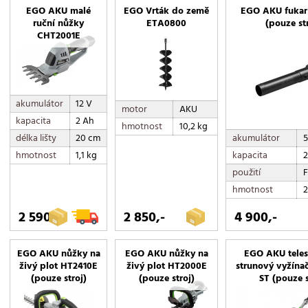
EGO AKU malé
EGO Vrták do země
EGO AKU fukar
4 kg
ruční nůžky
ETA0800
(pouze st
CHT2001E
4,1 kg
4,2 kg
4,25 kg
4,35 kg
akumulátor
12 V
motor
AKU
4,75 kg
kapacita
2 Ah
hmotnost
10,2 kg
4,8 kg
akumulátor
5
délka lišty
20 cm
5,6 kg
kapacita
2
hmotnost
1,1 kg
5,8 kg
použití
6,2 kg
hmotnost
2
6,8 kg
2 590,-
2 850,-
4 900,-
6,9 kg
7,3 kg
EGO AKU nůžky na
EGO AKU nůžky na
EGO AKU tele
7,5 kg
živý plot HT2410E
živý plot HT2000E
strunový vyžína
(pouze stroj)
(pouze stroj)
ST (pouze s
7,6 kg
9,2 kg