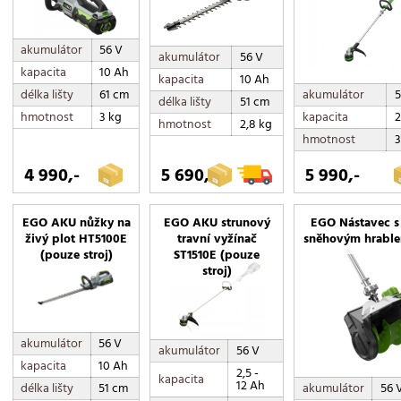
9,3 kg
9,6 kg
akumulátor
56 V
akumulátor
56 V
10,2 kg
kapacita
10 Ah
kapacita
10 Ah
11 kg
akumulátor
5
délka lišty
61 cm
délka lišty
51 cm
kapacita
2
14 kg
hmotnost
3 kg
hmotnost
2,8 kg
hmotnost
3
15 kg
22 kg
4 990,-
5 690,-
5 990,-
25 kg
27 kg
EGO AKU nůžky na
EGO AKU strunový
EGO Nástavec s
živý plot HT5100E
travní vyžínač
sněhovým hrabl
27,6 kg
(pouze stroj)
ST1510E (pouze
28 kg
stroj)
31,2 kg
46 kg
akumulátor
56 V
akumulátor
56 V
kapacita
10 Ah
2,5 -
kapacita
12 Ah
akumulátor
56 
délka lišty
51 cm