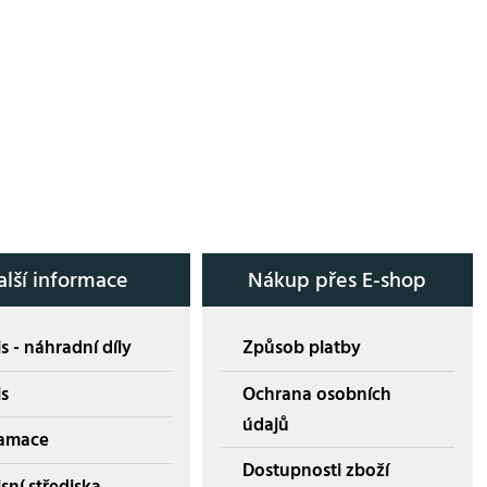
alší informace
Nákup přes E-shop
s - náhradní díly
Způsob platby
is
Ochrana osobních
údajů
amace
Dostupnosti zboží
sní střediska