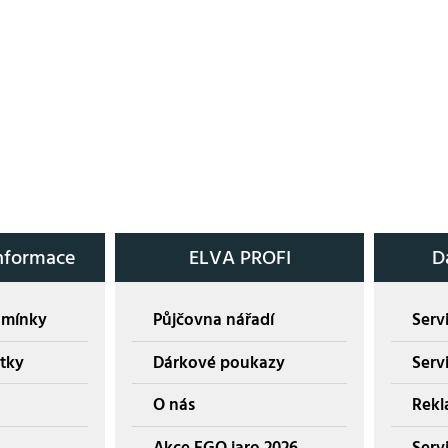
nformace
ELVA PROFI
D
dmínky
Půjčovna nářadí
Servi
tky
Dárkové poukazy
Serv
O nás
Rekl
Akce EGO jaro 2026
Servi