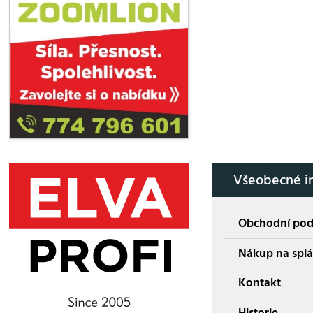
Všeobecné i
Obchodní po
Nákup na splá
Kontakt
Historie