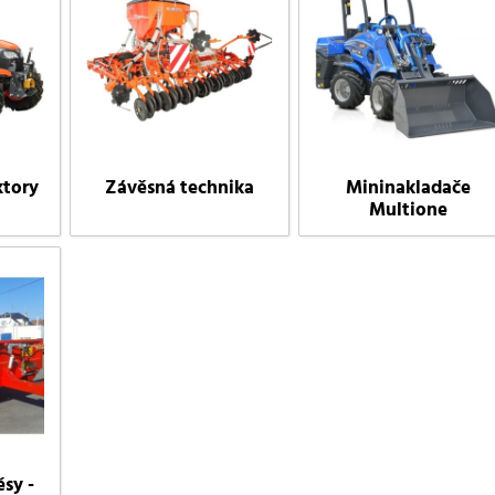
ktory
Závěsná technika
Mininakladače
Multione
sy -