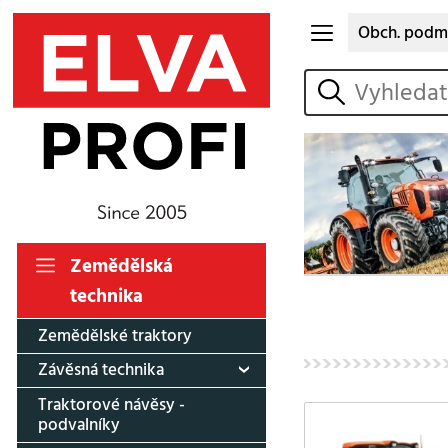
Obch. podm
vyhledat
Zemědělská
technika
Zemědělské traktory
Závěsná technika
Traktorové návěsy -
podvalníky