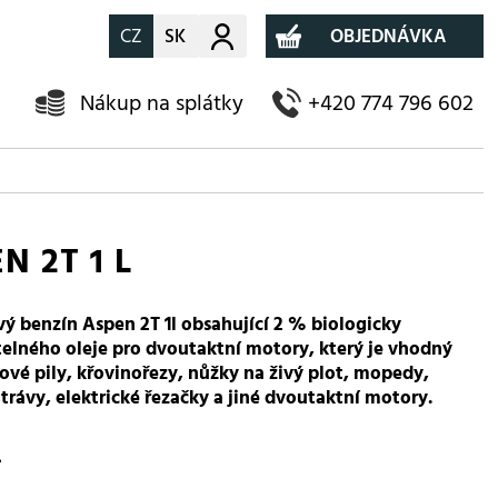
CZ
SK
Můj účet
OBJEDNÁVKA
Nákup na splátky
+420 774 796 602
N 2T 1 L
vý benzín Aspen 2T 1l obsahující 2 % biologicky
elného oleje pro dvoutaktní motory, který je vhodný
ové pily, křovinořezy, nůžky na živý plot, mopedy,
trávy, elektrické řezačky a jiné dvoutaktní motory.
-