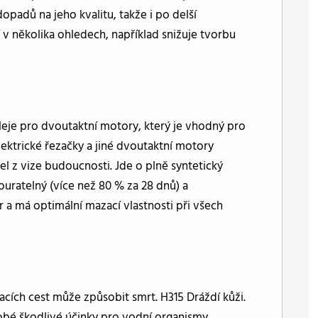
padů na jeho kvalitu, takže i po delší
 v několika ohledech, například snižuje tvorbu
leje pro dvoutaktní motory, který je vhodný pro
lektrické řezačky a jiné dvoutaktní motory
l z vize budoucnosti. Jde o plně syntetický
ouratelný (více než 80 % za 28 dnů) a
 a má optimální mazací vlastnosti při všech
acích cest může způsobit smrt. H315 Dráždí kůži.
bé škodlivé účinky pro vodní organismy.