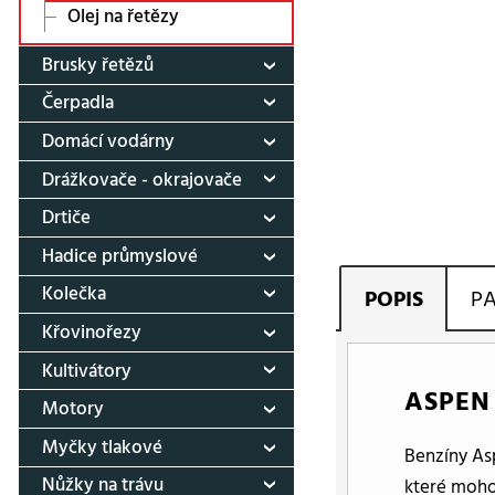
Olej na řetězy
Brusky řetězů
Čerpadla
Domácí vodárny
Drážkovače - okrajovače
Drtiče
Hadice průmyslové
Kolečka
POPIS
P
Křovinořezy
Kultivátory
ASPEN 
Motory
Myčky tlakové
Benzíny As
Nůžky na trávu
které moho