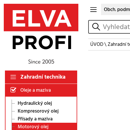
Obch. podm
vyhledat
ÚVOD
\
Zahradní t
Zahradní technika
Oleje a maziva
Hydraulický olej
Kompresorový olej
Přísady a maziva
Motorový olej