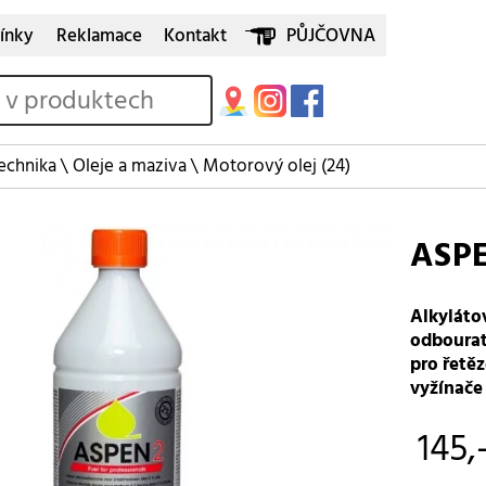
ínky
Reklamace
Kontakt
PŮJČOVNA
echnika
\
Oleje a maziva
\
Motorový olej
(24)
ASPE
Alkyláto
odbourat
pro řetěz
vyžínače 
145,