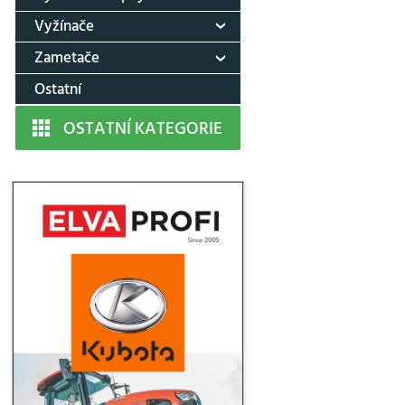
Vyžínače
Zametače
Ostatní
OSTATNÍ KATEGORIE