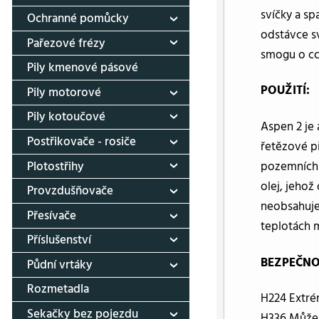
svíčky a sp
Ochranné pomůcky
odstávce sv
Pařezové frézy
smogu o cc
Pily kmenové pásové
POUŽITÍ:
Pily motorové
Pily kotoučové
Aspen 2 je 
Postřikovače - rosiče
řetězové pi
Plotostřihy
pozemních s
olej, jehož
Provzdušňovače
neobsahuje
Přesívače
teplotách 
Příslušenství
BEZPEČNO
Půdní vrtáky
Rozmetadla
H224 Extrém
Sekačky bez pojezdu
H336 Může 