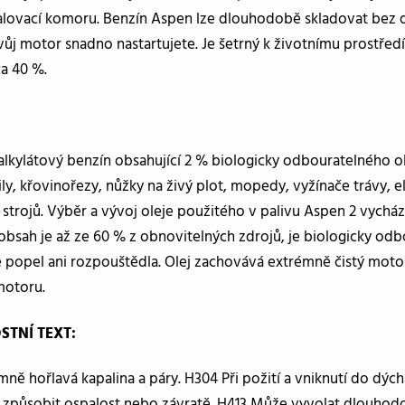
alovací komoru. Benzín Aspen lze dlouhodobě skladovat bez do
ůj motor snadno nastartujete. Je šetrný k životnímu prostředí
a 40 %.
alkylátový benzín obsahující 2 % biologicky odbouratelného o
ly, křovinořezy, nůžky na živý plot, mopedy, vyžínače trávy, e
trojů. Výběr a vývoj oleje použitého v palivu Aspen 2 vycháze
 obsah je až ze 60 % z obnovitelných zdrojů, je biologicky odb
 popel ani rozpouštědla. Olej zachovává extrémně čistý motor
motoru.
STNÍ TEXT:
ně hořlavá kapalina a páry. H304 Při požití a vniknutí do dých
způsobit ospalost nebo závratě. H413 Může vyvolat dlouhodo