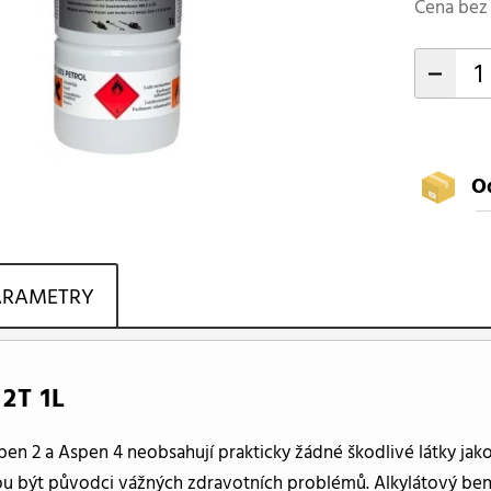
Cena bez 
-
O
ARAMETRY
2T 1L
pen 2 a Aspen 4 neobsahují prakticky žádné škodlivé látky jak
u být původci vážných zdravotních problémů. Alkylátový benz