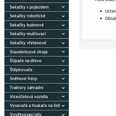
Sekačky s pojezdem
Určen
Sekačky robotické
Obsah:
Sekačky bubnové
Sekačky mulčovací
Sekačky vřetenové
Stavebnicové stroje
Štípače na dřevo
Štěpkovače
Sněhové frézy
Traktory zahradní
Víceúčelová vozidla
Vysavače a foukače na listí
Vyvětvovací pily