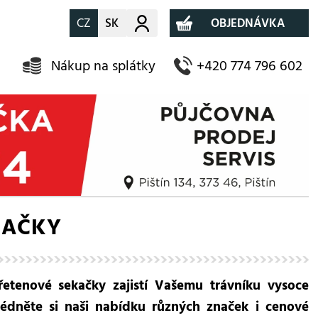
CZ
SK
Můj účet
OBJEDNÁVKA
Nákup na splátky
+420 774 796 602
KAČKY
Vřetenové sekačky zajistí Vašemu trávníku vysoce
hlédněte si naši nabídku různých značek i cenové