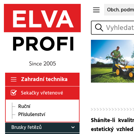
Obch. podm
vyhledat
Zahradní technika
Sekačky vřetenové
Ruční
Příslušenství
Sháníte-li kval
Brusky řetězů
estetický vzhle