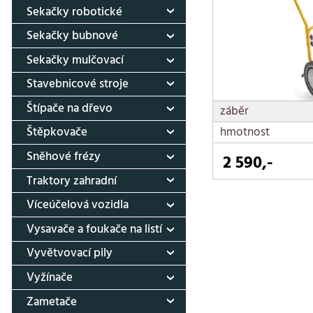
Sekačky robotické
Sekačky bubnové
Sekačky mulčovací
Stavebnicové stroje
Štípače na dřevo
záběr
hmotnost
Štěpkovače
Sněhové frézy
2 590,-
Traktory zahradní
Víceúčelová vozidla
Vysavače a foukače na listí
Vyvětvovací pily
Vyžínače
Zametače