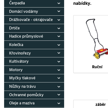
nabídky.
Čerpadla
Domácí vodárny
Drážkovače - okrajovače
Drtiče
Hadice průmyslové
Kolečka
Křovinořezy
Kultivátory
Ruční
Motory
Myčky tlakové
Nůžky na trávu
Ochranné pomůcky
Oleje a maziva
záběr