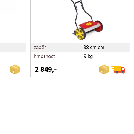
m
záběr
38 cm cm
hmotnost
9 kg
2 849,-