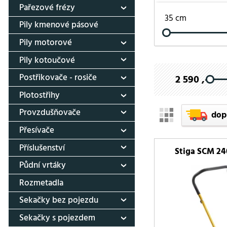
Pařezové frézy
35 cm
Pily kmenové pásové
Pily motorové
Pily kotoučové
Postřikovače - rosiče
2 590 ,-
Plotostřihy
Provzdušňovače
dop
Přesívače
Příslušenství
Stiga SCM 24
Půdní vrtáky
Rozmetadla
Sekačky bez pojezdu
Sekačky s pojezdem