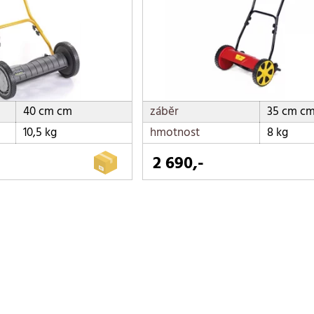
40 cm cm
záběr
35 cm c
10,5 kg
hmotnost
8 kg
2 690,-