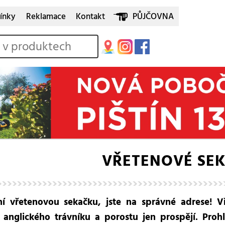
ínky
Reklamace
Kontakt
PŮJČOVNA
VŘETENOVÉ SE
itní vřetenovou sekačku, jste na správné adrese! 
d anglického trávníku a porostu jen prospějí. Pro