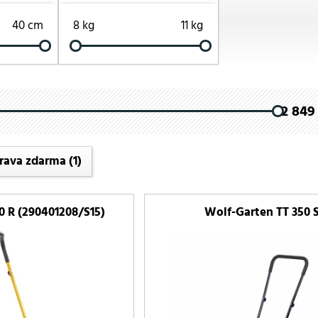
40 cm
8 kg
11 kg
2 849 
rava zdarma
(1)
0 R (290401208/S15)
Wolf-Garten TT 350 