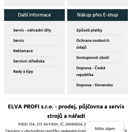
Další informace
Nákup přes E-shop
Servis - náhradní díly
Způsob platby
Servis
Ochrana osobních
údajů
Reklamace
Dostupnosti zboží
Servisní střediska
Doprava - Česká
Rady a tipy
republika
Doprava - Slovensko
ELVA PROFI s.r.o. - prodej, půjčovna a servis
strojů a nářadí
Pištín 134, 373 46 Pištín, IČ: 26086654, DIČ: CZ26086654
Máte zájem
Zapsáno v obchodním rejstříku vedeném Krajským soudem v Českých