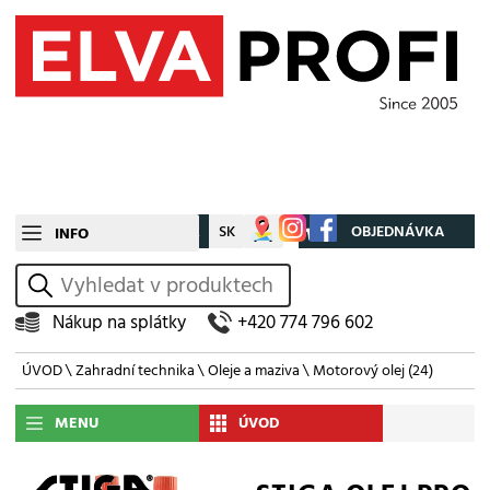
CZ
SK
Můj účet
OBJEDNÁVKA
INFO
vyhledat
Nákup na splátky
+420 774 796 602
ÚVOD
\
Zahradní technika
\
Oleje a maziva
\
Motorový olej
(24)
MENU
ÚVOD