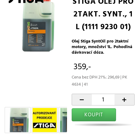
STIGA OLEJ PRO
2TAKT. SYNT., 1
L (1111 9230 01)
Olej Stiga SyntOil pro 2taktní
motory, množství 1L. Pohodlná
dávkovací dóza.
359,-
Cena bez DPH 21%: 296,69 | PK
4634 | 41
-
+
KOUPIT