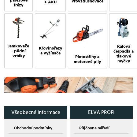
pařezové
Provzdušňovače
+ AKU
frézy
Jamkovače
Kalová
Křovinořezy
- půdní
čerpadla a
a vyžínače
vrtáky
tlakové
Plotostřihy a
myčky
motorové pily
Všeobecné informace
ELVA PROFI
Obchodní podmínky
Půjčovna nářadí