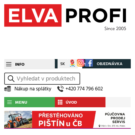
CZ
SK
Můj účet
OBJEDNÁVKA
INFO
vyhledat
Nákup na splátky
+420 774 796 602
MENU
ÚVOD