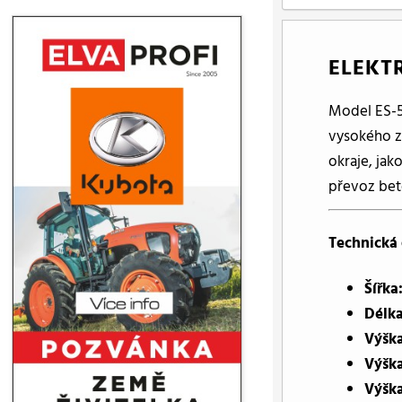
ELEKT
Model ES-5
vysokého z
okraje, jak
převoz bet
Technická 
Šířka
Délk
Výšk
Výška
Výška