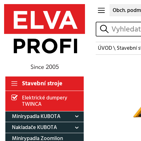
Obch. podm
vyhledat
ÚVOD
\
Stavební s
Stavební stroje
Elektrické dumpery
TWINCA
Minirypadla KUBOTA
Nakladače KUBOTA
Minirypadla Zoomlion