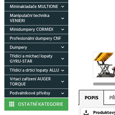
Mininakladače MULTIONE
Manipulační technika
VENIERI
Minidumpery CORMIDI
Profesionální dumpery CNF
Dumpery
Třídící a míchací lopaty
GYRU-STAR
Třídící a drtící lopaty ALLU
Vrtací zařízení AUGER
TORQUE
Podvalníkové přívěsy
POPIS
PŘ
OSTATNÍ KATEGORIE
Produktový