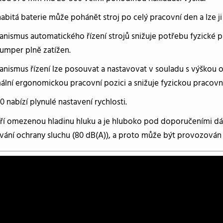
nabitá baterie může pohánět stroj po celý pracovní den a lze j
nismus automatického řízení strojů snižuje potřebu fyzické pra
umper plně zatížen.
nismus řízení lze posouvat a nastavovat v souladu s výškou o
ální ergonomickou pracovní pozici a snižuje fyzickou pracovní
0 nabízí plynulé nastavení rychlosti.
ří omezenou hladinu hluku a je hluboko pod doporučeními dá
vání ochrany sluchu (80 dB(A)), a proto může být provozován 