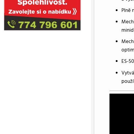
Plně 
Mecha
minid
Mecha
optim
ES-50
Vytvá
použí