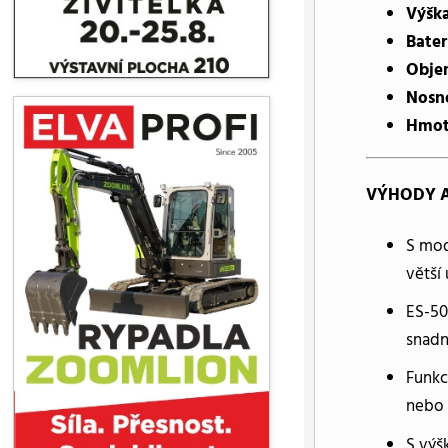
Výšk
Bater
Objem
Nosno
Hmotn
VÝHODY A
S mod
větší
ES-50
snadn
Funkc
nebo 
S výš