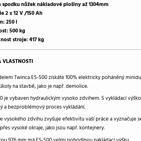
a spodku nůžek nákladové plošiny až 1304mm
ie 2 x 12 V /150 Ah
: 250 l
st: 500 kg
ost stroje: 417 kg
 VLASTNOSTI
elem Twinca ES-500 získáte 100% elektricky poháněný minidump
 úkoly na stavbě, jako je např. demolice.
0 je vybaven hydraulickým vysoko zdvihem. S vykládací výšk
ý a bezproblémový proces vykládání.
e vysokého zdvihu zvyšuje efektivitu vaší práce a vyznačuje
přes vysoké okraje, jako jsou např. kontejnery.
kou 976 mm má ES-500 velmi pohodlnou nakládací výšku.