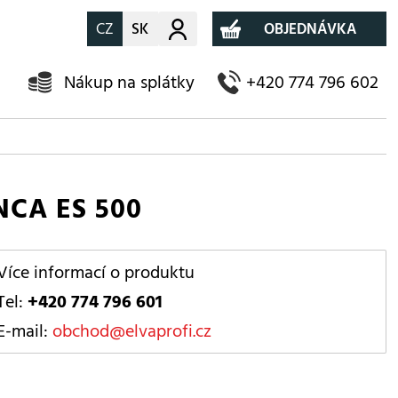
CZ
SK
Můj účet
OBJEDNÁVKA
Nákup na splátky
+420 774 796 602
NCA ES 500
Více informací o produktu
Tel:
+420 774 796 601
E-mail:
obchod@elvaprofi.cz