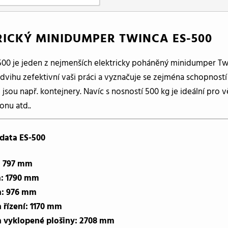
RICKÝ MINIDUMPER TWINCA ES-500
00 je jeden z nejmenších elektricky poháněný minidumper Tw
dvihu zefektivní vaši práci a vyznačuje se zejména schopnos
o jsou např. kontejnery. Navíc s nosností 500 kg je ideální pro v
onu atd..
data ES-500
: 797 mm
a: 1790 mm
a: 976 mm
 řízení: 1170 mm
 vyklopené plošiny: 2708 mm