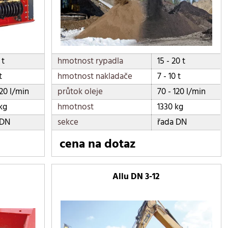
 t
hmotnost rypadla
15 - 20 t
t
hmotnost nakladače
7 - 10 t
120 l/min
průtok oleje
70 - 120 l/min
kg
hmotnost
1330 kg
 DN
sekce
řada DN
cena na dotaz
Allu DN 3-12