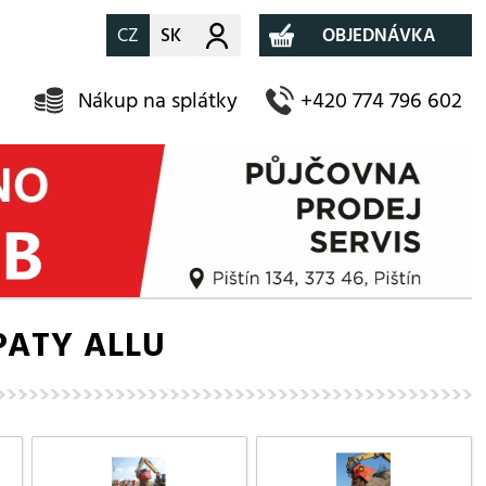
CZ
SK
Můj účet
OBJEDNÁVKA
Nákup na splátky
+420 774 796 602
OPATY ALLU