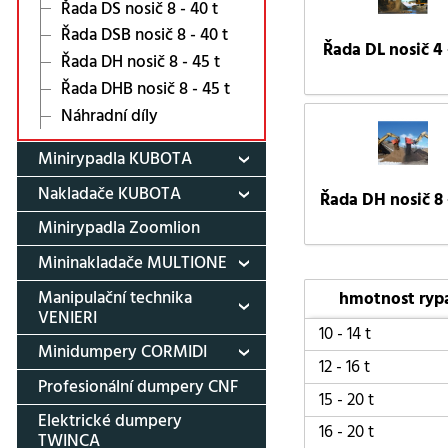
Řada DS nosič 8 - 40 t
Řada DSB nosič 8 - 40 t
Řada DL nosič 4 -
Řada DH nosič 8 - 45 t
Řada DHB nosič 8 - 45 t
Náhradní díly
Minirypadla KUBOTA
Nakladače KUBOTA
Řada DH nosič 8 
Minirypadla Zoomlion
Mininakladače MULTIONE
Manipulační technika
hmotnost ryp
VENIERI
10 - 14 t
Minidumpery CORMIDI
12 - 16 t
Profesionální dumpery CNF
15 - 20 t
Elektrické dumpery
16 - 20 t
TWINCA