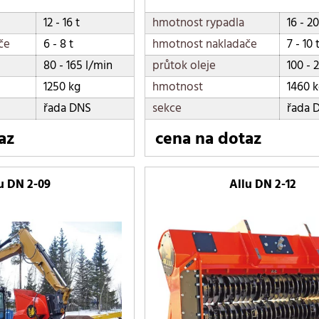
3910 kg
12 - 16 t
hmotnost rypadla
16 - 20
4140 kg
če
6 - 8 t
hmotnost nakladače
7 - 10 
430 kg
80 - 165 l/min
průtok oleje
100 - 
540 kg
1250 kg
hmotnost
1460 
695 kg
řada DNS
sekce
řada 
940 kg
az
cena na dotaz
u DN 2-09
Allu DN 2-12