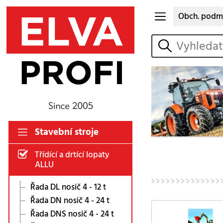
Obch. podm
vyhledat
Stavební stroje
Třídící a drtící lopaty
ALLU
Řada DL nosič 4 - 12 t
Řada DN nosič 4 - 24 t
Řada DNS nosič 4 - 24 t