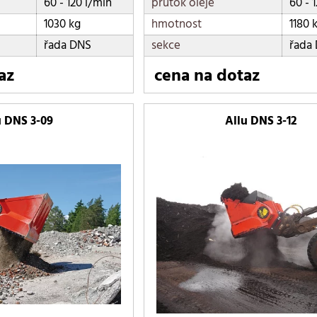
60 - 120 l/min
průtok oleje
60 - 
9 - 14 t
2240 kg
1030 kg
hmotnost
1180 
2330 kg
řada DNS
sekce
řada
2360 kg
az
cena na dotaz
2400 kg
2520 kg
u DNS 3-09
Allu DNS 3-12
2730 kg
2770 kg
2780 kg
2870 kg
2930 kg
3150 kg
3370 kg
3460 kg