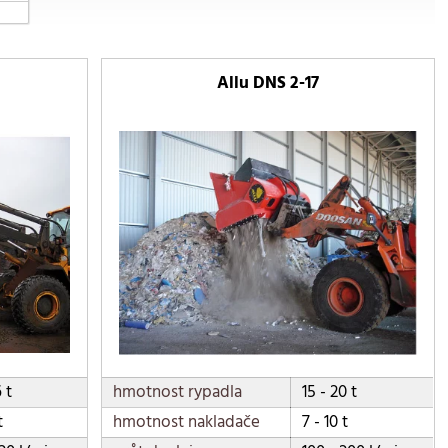
Allu DNS 2-17
6 t
hmotnost rypadla
15 - 20 t
t
hmotnost nakladače
7 - 10 t