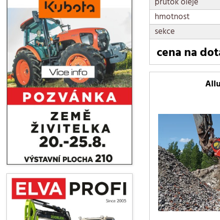
průtok oleje
9-12 t
hmotnost
sekce
cena na dot
All