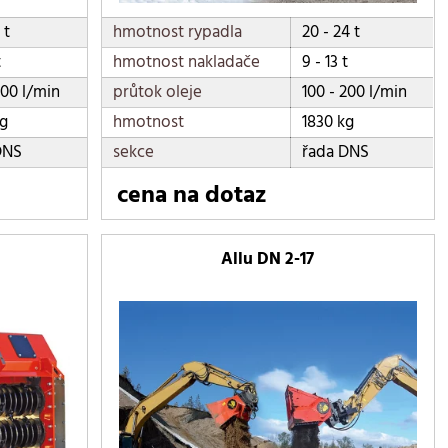
 t
hmotnost rypadla
20 - 24 t
t
hmotnost nakladače
9 - 13 t
200 l/min
průtok oleje
100 - 200 l/min
kg
hmotnost
1830 kg
DNS
sekce
řada DNS
cena na dotaz
Allu DN 2-17