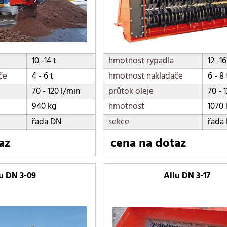
10 -14 t
hmotnost rypadla
12 -16
če
4 - 6 t
hmotnost nakladače
6 - 8 
70 - 120 l/min
průtok oleje
70 - 
940 kg
hmotnost
1070 
řada DN
sekce
řada
az
cena na dotaz
u DN 3-09
Allu DN 3-17