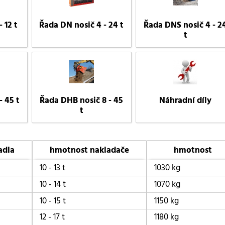
 12 t
Řada DN nosič 4 - 24 t
Řada DNS nosič 4 - 2
t
- 45 t
Řada DHB nosič 8 - 45
Náhradní díly
t
adla
hmotnost nakladače
hmotnost
10 - 13 t
1030 kg
10 - 14 t
1070 kg
10 - 15 t
1150 kg
12 - 17 t
1180 kg