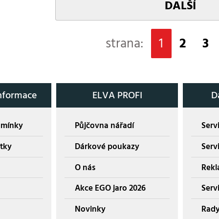
DALŠÍ
strana:
1
2
3
nformace
ELVA PROFI
D
dmínky
Půjčovna nářadí
Servi
tky
Dárkové poukazy
Serv
O nás
Rekl
Akce EGO jaro 2026
Servi
Novinky
Rady