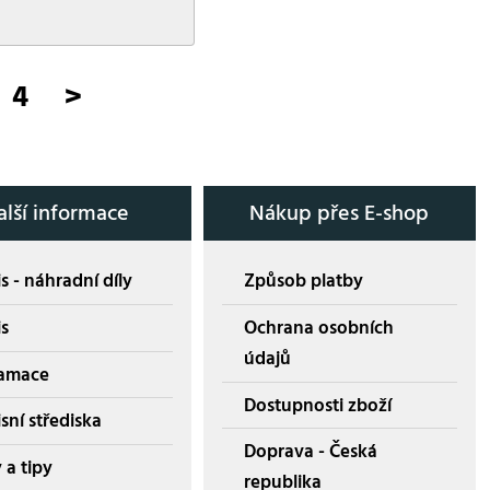
4
>
alší informace
Nákup přes E-shop
s - náhradní díly
Způsob platby
is
Ochrana osobních
údajů
amace
Dostupnosti zboží
sní střediska
Doprava - Česká
 a tipy
republika