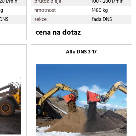
120 l/min
průtok oleje
100 - 200 l/min
kg
hmotnost
1480 kg
 DNS
sekce
řada DNS
cena na dotaz
Allu DNS 3-17