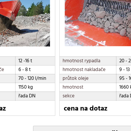
12 -16 t
hmotnost rypadla
20 - 2
če
6 - 8 t
hmotnost nakladače
9 - 13
70 - 120 l/min
průtok oleje
95 - 
1150 kg
hmotnost
1660 
řada DN
sekce
řada
az
cena na dotaz