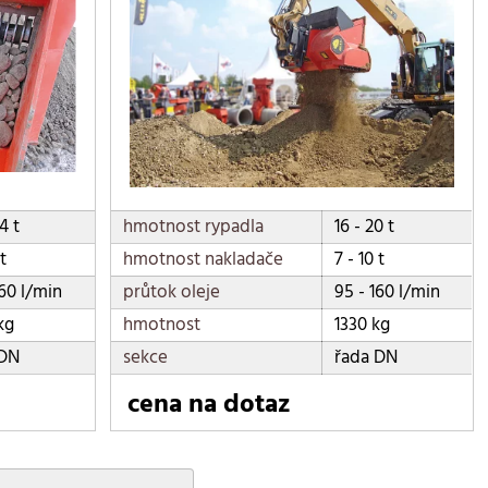
4 t
hmotnost rypadla
16 - 20 t
 t
hmotnost nakladače
7 - 10 t
160 l/min
průtok oleje
95 - 160 l/min
kg
hmotnost
1330 kg
 DN
sekce
řada DN
cena na dotaz