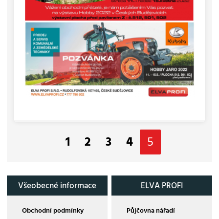
1
2
3
4
5
Všeobecné informace
ELVA PROFI
Obchodní podmínky
Půjčovna nářadí