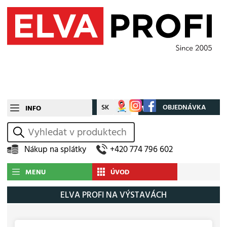
CZ
SK
Můj účet
OBJEDNÁVKA
INFO
vyhledat
Nákup na splátky
+420 774 796 602
MENU
ÚVOD
ELVA PROFI NA VÝSTAVÁCH