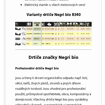
Elektrický startér u všech motorových verzí
Varianty drtiče Negri bio R340
Drtiče značky Negri bio
Profesionální drtiče Negri bio
jsou určeny k drcení organického odpadu např. listí,
větví, keřů, živých plotů, stromů a jiných dřevin
rozdílných tvrdostí. Jsou vhodné pro profesionální
použití, průmyslové spotřebitele, obce, kompostárny a
domácnosti. Všechny drtiče Negri bio jsou vyráběny
výhradně v Evropě - z evropských a japonských