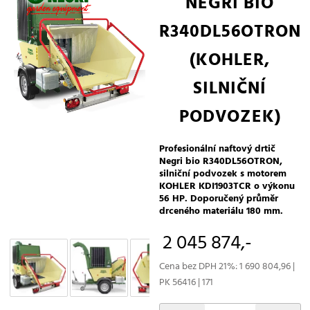
NEGRI BIO
R340DL56OTRON
(KOHLER,
SILNIČNÍ
PODVOZEK)
Profesionální naftový drtič
Negri bio R340DL56OTRON,
silniční podvozek s motorem
KOHLER KDI1903TCR o výkonu
56 HP. Doporučený průměr
drceného materiálu 180 mm.
2 045 874,-
Cena bez DPH 21%: 1 690 804,96 |
PK 56416 | 171