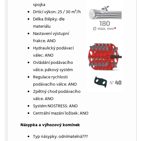
spojka
Drtící výkon: 25 / 30 m³/h
Délka štěpky: dle
materiálu
Nastavení výstupní
frakce: ANO
Hydraulický podávací
válec: ANO
Ovládání podávacího
válce: pákový systém
Regulace rychlosti
podávacího válce: ANO
Zpětný chod podávacího
válce: ANO
Systém NOSTRESS: ANO
Centrální mazání ložisek: ANO
Násypka a výhozový komínek
Typ násypky: odnímatelná???