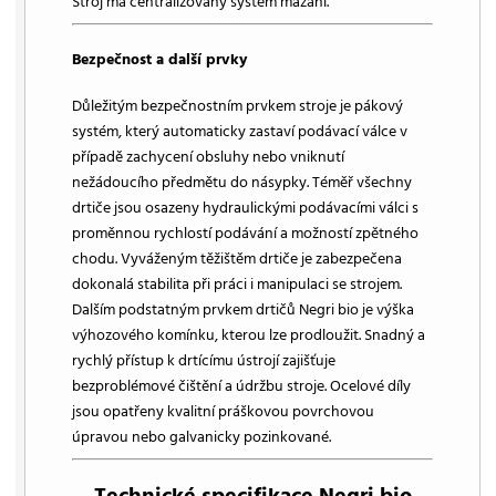
Stroj má centralizovaný systém mazání.
Bezpečnost a další prvky
Důležitým bezpečnostním prvkem stroje je pákový
systém, který automaticky zastaví podávací válce v
případě zachycení obsluhy nebo vniknutí
nežádoucího předmětu do násypky. Téměř všechny
drtiče jsou osazeny hydraulickými podávacími válci s
proměnnou rychlostí podávání a možností zpětného
chodu. Vyváženým těžištěm drtiče je zabezpečena
dokonalá stabilita při práci i manipulaci se strojem.
Dalším podstatným prvkem drtičů Negri bio je výška
výhozového komínku, kterou lze prodloužit. Snadný a
rychlý přístup k drtícímu ústrojí zajišťuje
bezproblémové čištění a údržbu stroje. Ocelové díly
jsou opatřeny kvalitní práškovou povrchovou
úpravou nebo galvanicky pozinkované.