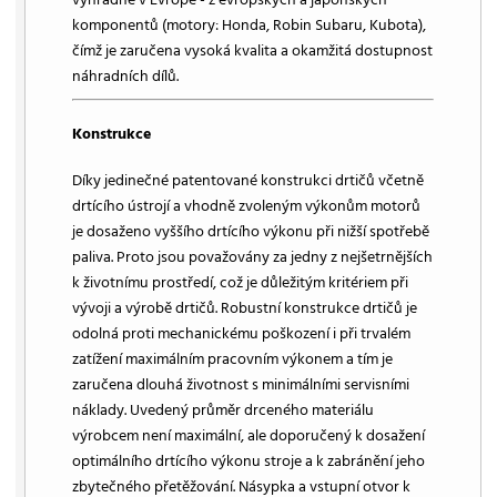
komponentů (motory: Honda, Robin Subaru, Kubota),
čímž je zaručena vysoká kvalita a okamžitá dostupnost
náhradních dílů.
Konstrukce
Díky jedinečné patentované konstrukci drtičů včetně
drtícího ústrojí a vhodně zvoleným výkonům motorů
je dosaženo vyššího drtícího výkonu při nižší spotřebě
paliva. Proto jsou považovány za jedny z nejšetrnějších
k životnímu prostředí, což je důležitým kritériem při
vývoji a výrobě drtičů. Robustní konstrukce drtičů je
odolná proti mechanickému poškození i při trvalém
zatížení maximálním pracovním výkonem a tím je
zaručena dlouhá životnost s minimálními servisními
náklady. Uvedený průměr drceného materiálu
výrobcem není maximální, ale doporučený k dosažení
optimálního drtícího výkonu stroje a k zabránění jeho
zbytečného přetěžování. Násypka a vstupní otvor k