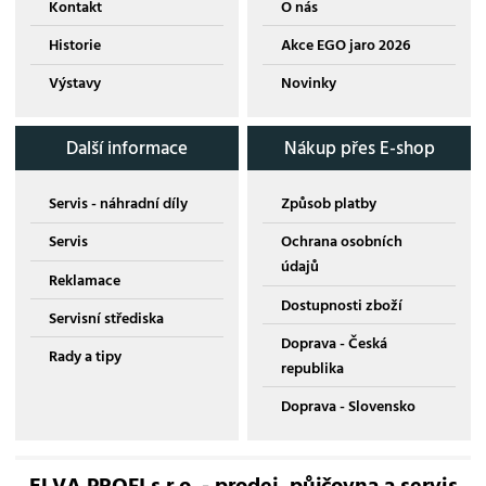
Kontakt
O nás
Historie
Akce EGO jaro 2026
Výstavy
Novinky
Další informace
Nákup přes E-shop
Servis - náhradní díly
Způsob platby
Servis
Ochrana osobních
údajů
Reklamace
Dostupnosti zboží
Servisní střediska
Doprava - Česká
Rady a tipy
republika
Doprava - Slovensko
ELVA PROFI s.r.o. - prodej, půjčovna a servis