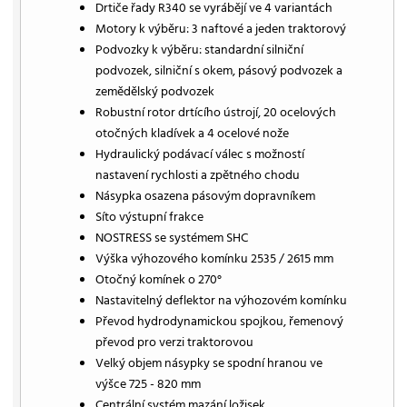
Drtiče řady R340 se vyrábějí ve 4 variantách
Motory k výběru: 3 naftové a jeden traktorový
Podvozky k výběru: standardní silniční
podvozek, silniční s okem, pásový podvozek a
zemědělský podvozek
Robustní rotor drtícího ústrojí, 20 ocelových
otočných kladívek a 4 ocelové nože
Hydraulický podávací válec s možností
nastavení rychlosti a zpětného chodu
Násypka osazena pásovým dopravníkem
Síto výstupní frakce
NOSTRESS se systémem SHC
Výška výhozového komínku 2535 / 2615 mm
Otočný komínek o 270°
Nastavitelný deflektor na výhozovém komínku
Převod hydrodynamickou spojkou, řemenový
převod pro verzi traktorovou
Velký objem násypky se spodní hranou ve
výšce 725 - 820 mm
Centrální systém mazání ložisek