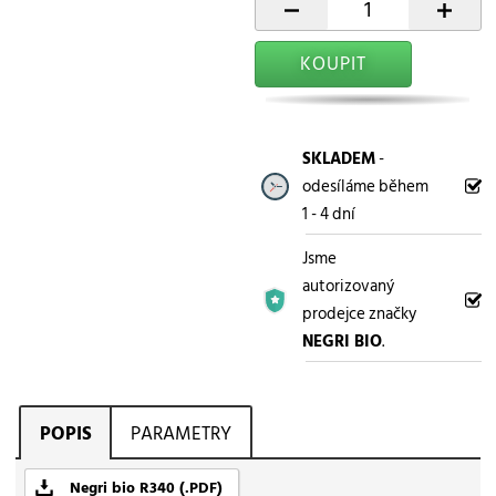
-
+
KOUPIT
SKLADEM
-
odesíláme během
1 - 4 dní
Jsme
autorizovaný
prodejce značky
NEGRI BIO
.
POPIS
PARAMETRY
Negri bio R340 (.PDF)