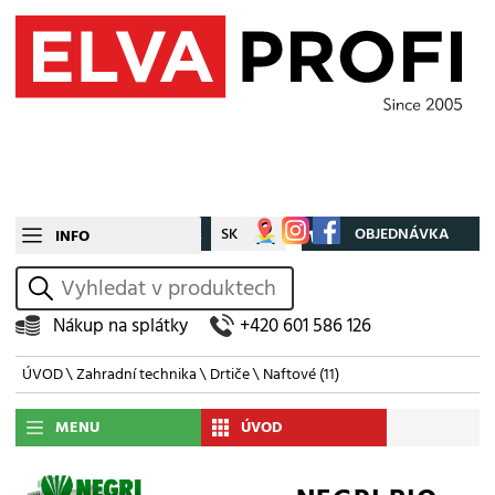
CZ
SK
Můj účet
OBJEDNÁVKA
INFO
vyhledat
Nákup na splátky
+420 601 586 126
ÚVOD
\
Zahradní technika
\
Drtiče
\
Naftové
(11)
MENU
ÚVOD