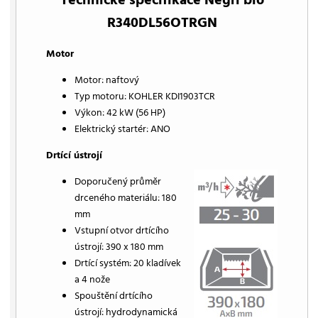
Technické specifikace Negri bio
R340DL56OTRGN
Motor
Motor: naftový
Typ motoru: KOHLER KDI1903TCR
Výkon: 42 kW (56 HP)
Elektrický startér: ANO
Drtící ústrojí
Doporučený průměr
drceného materiálu: 180
mm
Vstupní otvor drtícího
ústrojí: 390 x 180 mm
Drtící systém: 20 kladívek
a 4 nože
Spouštění drtícího
ústrojí: hydrodynamická