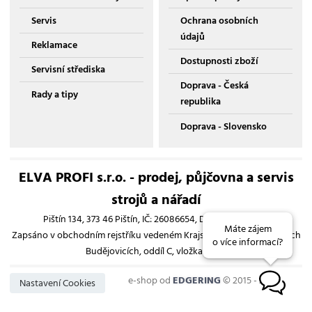
Servis
Ochrana osobních
údajů
Reklamace
Dostupnosti zboží
Servisní střediska
Doprava - Česká
Rady a tipy
republika
Doprava - Slovensko
ELVA PROFI s.r.o. - prodej, půjčovna a servis
strojů a nářadí
Pištín 134, 373 46 Pištín, IČ: 26086654, DIČ: CZ26086654
Máte zájem
Zapsáno v obchodním rejstříku vedeném Krajským soudem v Českých
o více informací?
Budějovicích, oddíl C, vložka 13193
e-shop od
EDGERING
© 2015 - 2026
B
Nastavení Cookies