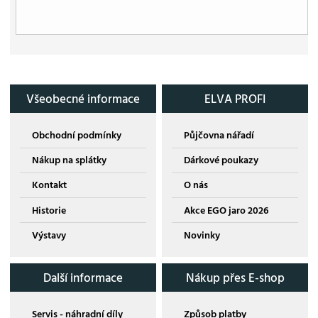
Všeobecné informace
ELVA PROFI
Obchodní podmínky
Půjčovna nářadí
Nákup na splátky
Dárkové poukazy
Kontakt
O nás
Historie
Akce EGO jaro 2026
Výstavy
Novinky
Další informace
Nákup přes E-shop
Servis - náhradní díly
Způsob platby