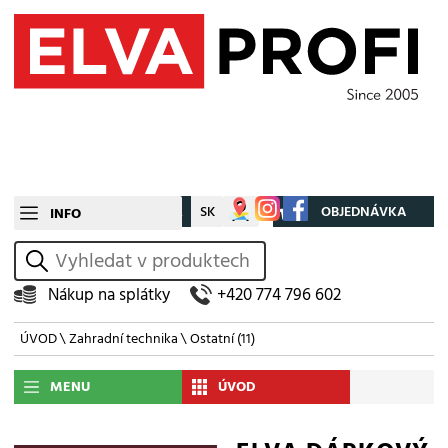
CZ
SK
Můj účet
OBJEDNÁVKA
INFO
vyhledat
Nákup na splátky
+420 774 796 602
ÚVOD
\
Zahradní technika
\
Ostatní
(11)
MENU
ÚVOD