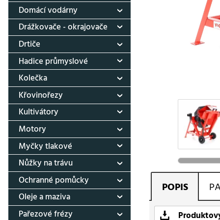
Domácí vodárny
Drážkovače - okrajovače
Drtiče
Hadice průmyslové
Kolečka
Křovinořezy
Kultivátory
Motory
Myčky tlakové
Nůžky na trávu
Ochranné pomůcky
POPIS
P
Oleje a maziva
Pařezové frézy
Produktový