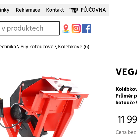
ínky
Reklamace
Kontakt
PŮJČOVNA
echnika
\
Pily kotoučové
\
Kolébkové
(6)
VEG
Kolébkov
Průměr p
kotouče 
11 9
Cena bez 