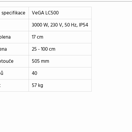
 specifikace
VeGA LC500
3000 W, 230 V, 50 Hz, IP54
olena
17 cm
ena
25 - 100 cm
otouče
505 mm
bů
40
t
57 kg