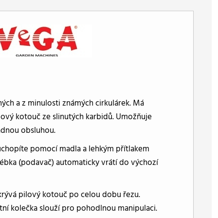
ých a z minulosti známých cirkulárek. Má
lový kotouč ze slinutých karbidů. Umožňuje
nadnou obsluhou.
 uchopíte pomocí madla a lehkým přítlakem
ébka (podavač) automaticky vrátí do výchozí
akrývá pilový kotouč po celou dobu řezu.
tní kolečka slouží pro pohodlnou manipulaci.