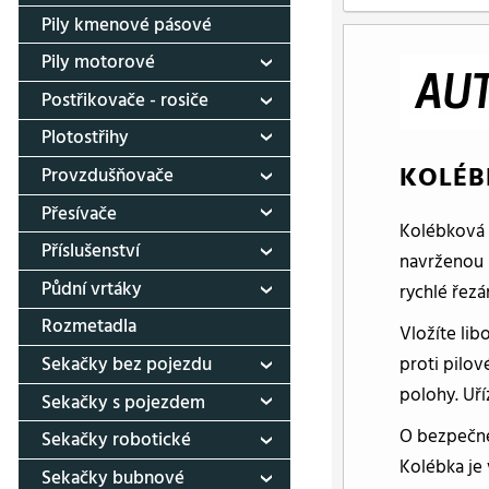
Pily kmenové pásové
Pily motorové
Postřikovače - rosiče
Plotostřihy
KOLÉB
Provzdušňovače
Přesívače
Kolébková 
Příslušenství
navrženou 
Půdní vrtáky
rychlé řezá
Rozmetadla
Vložíte li
proti pilo
Sekačky bez pojezdu
polohy. Uří
Sekačky s pojezdem
O bezpečné 
Sekačky robotické
Kolébka je 
Sekačky bubnové