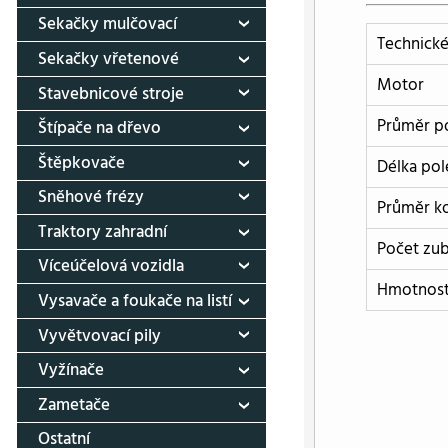
Sekačky mulčovací
Technické
Sekačky vřetenové
Motor
Stavebnicové stroje
Průměr p
Štípače na dřevo
Štěpkovače
Délka pol
Sněhové frézy
Průměr k
Traktory zahradní
Počet zu
Víceúčelová vozidla
Hmotnos
Vysavače a foukače na listí
Vyvětvovací pily
Vyžínače
Zametače
Ostatní