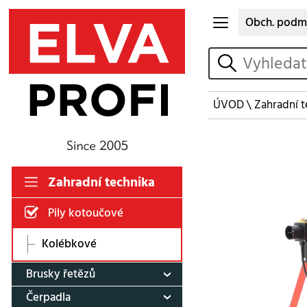
Obch. podm
vyhledat
ÚVOD
\
Zahradní t
Zahradní technika
Pily kotoučové
Kolébkové
Brusky řetězů
Čerpadla