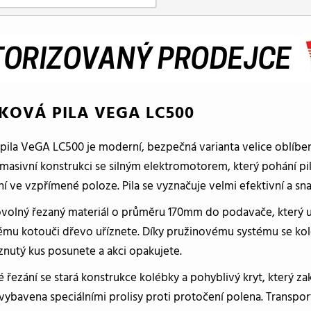
KOVÁ PILA VEGA LC500
pila VeGA LC500 je moderní, bezpečná varianta velice oblíben
masivní konstrukci se silným elektromotorem, který pohání pi
ní ve vzpřímené poloze. Pila se vyznačuje velmi efektivní a s
bovolný řezaný materiál o průměru 170mm do podavače, který
vému kotouči dřevo uříznete. Díky pružinovému systému se kol
znutý kus posunete a akci opakujete.
řezání se stará konstrukce kolébky a pohyblivý kryt, který z
vybavena speciálními prolisy proti protočení polena. Transpor