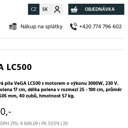
CZ
SK
Můj účet
OBJEDNÁVKA
Nákup na splátky
+420 774 796 602
A LC500
á pila VeGA LC500 s motorem o výkonu 3000W, 230 V.
olena 17 cm, délka polena v rozmezí 25 - 100 cm, průměr
505 mm, 40 zubů, hmotnost 57 kg.
90,-
DPH 21%: 9 909,09 | PK 55174 | 29