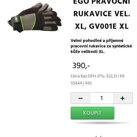
EGO PRAVOCNÍ
RUKAVICE VEL.
XL, GV001E XL
Velmi pohodlné a příjemné
pracovní rukavice ze syntetické
kůže velikosti XL.
390,-
Cena bez DPH 21%: 322,31 | PK
55444 | 493
-
+
KOUPIT