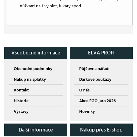
nůžkami na živý plot, fukary apod.
Všeobecné informace
ELVA PROFI
Obchodní podmínky
Půjčovna nářadí
Nákup na splátky
Dárkové poukazy
Kontakt
O nás
Historie
Akce EGO jaro 2026
Výstavy
Novinky
Další informace
Nákup přes E-shop