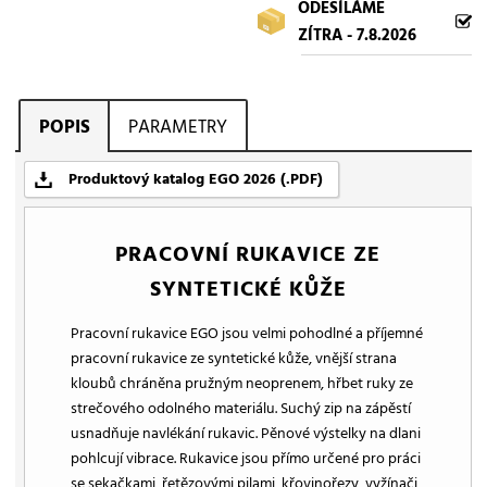
ODESÍLÁME
ZÍTRA - 7.8.2026
POPIS
PARAMETRY
Produktový katalog EGO 2026 (.PDF)
PRACOVNÍ RUKAVICE ZE
SYNTETICKÉ KŮŽE
Pracovní rukavice EGO jsou velmi pohodlné a příjemné
pracovní rukavice ze syntetické kůže, vnější strana
kloubů chráněna pružným neoprenem, hřbet ruky ze
strečového odolného materiálu. Suchý zip na zápěstí
usnadňuje navlékání rukavic. Pěnové výstelky na dlani
pohlcují vibrace. Rukavice jsou přímo určené pro práci
se sekačkami, řetězovými pilami, křovinořezy, vyžínači,