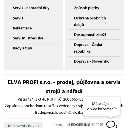
Servis - náhradní díly
Způsob platby
Servis
Ochrana osobních
údajů
Reklamace
Dostupnosti zboží
Servisní střediska
Doprava - Česká
Rady a tipy
republika
Doprava - Slovensko
ELVA PROFI s.r.o. - prodej, půjčovna a servis
strojů a nářadí
Pištín 134, 373 46 Pištín, IČ: 26086654, DIČ: CZ26086654
Máte zájem
Zapsáno v obchodním rejstříku vedeném Krajským soudem v Českých
o více informací?
Budějovicích, oddíl C, vložka 13193
e-shop od
EDGERING
© 2015 - 2026
B
Nastavení Cookies