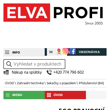
CZ
SK
Můj účet
OBJEDNÁVKA
INFO
vyhledat
Nákup na splátky
+420 774 796 602
ÚVOD
\
Zahradní technika
\
Sekačky s pojezdem
\
Příslušenství
(84)
MENU
ÚVOD