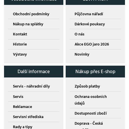
Obchodní podmínky
Půjčovna nářadí
Nákup na splátky
Dárkové poukazy
Kontakt
O nás
Historie
Akce EGO jaro 2026
Výstavy
Novinky
Další informace
Nákup přes E-shop
Servis - náhradní díly
Způsob platby
Servis
Ochrana osobních
údajů
Reklamace
Dostupnosti zboží
Servisní střediska
Doprava - Česká
Rady a tipy