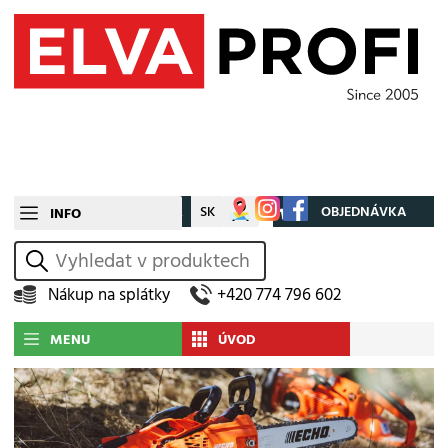
CZ
SK
Můj účet
OBJEDNÁVKA
INFO
vyhledat
Nákup na splátky
+420 774 796 602
MENU
ÚVOD