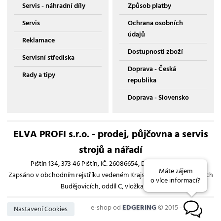
Servis - náhradní díly
Způsob platby
Servis
Ochrana osobních
údajů
Reklamace
Dostupnosti zboží
Servisní střediska
Doprava - Česká
Rady a tipy
republika
Doprava - Slovensko
ELVA PROFI s.r.o. - prodej, půjčovna a servis
strojů a nářadí
Pištín 134, 373 46 Pištín, IČ: 26086654, DIČ: CZ26086654
Máte zájem
Zapsáno v obchodním rejstříku vedeném Krajským soudem v Českých
o více informací?
Budějovicích, oddíl C, vložka 13193
e-shop od
EDGERING
© 2015 - 2026
Nastavení Cookies
B