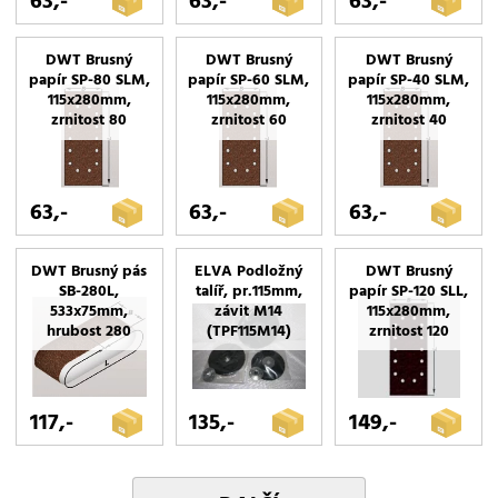
63,-
63,-
63,-
DWT Brusný
DWT Brusný
DWT Brusný
papír SP-80 SLM,
papír SP-60 SLM,
papír SP-40 SLM,
115x280mm,
115x280mm,
115x280mm,
zrnitost 80
zrnitost 60
zrnitost 40
63,-
63,-
63,-
DWT Brusný pás
ELVA Podložný
DWT Brusný
SB-280L,
talíř, pr.115mm,
papír SP-120 SLL,
533x75mm,
závit M14
115x280mm,
hrubost 280
(TPF115M14)
zrnitost 120
117,-
135,-
149,-