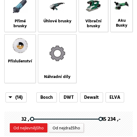
Aku
Přímé
Úhlové brusky
Vibrační
Busky
brusky
brusky
Příslušenství
Náhradní díly
(14)
Bosch
DWT
Dewalt
ELVA
EXTOL INDUSTRIAL
Extol craft
Extol premium
32 ,-
15 234 ,-
HiKOKI
Hitachi
Makita
Metabo
Od nejlevnějšího
Od nejdražšího
Milwaukee
Ryobi
Scheppach