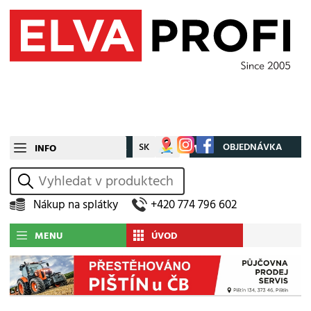
CZ
SK
Můj účet
OBJEDNÁVKA
INFO
vyhledat
Nákup na splátky
+420 774 796 602
MENU
ÚVOD