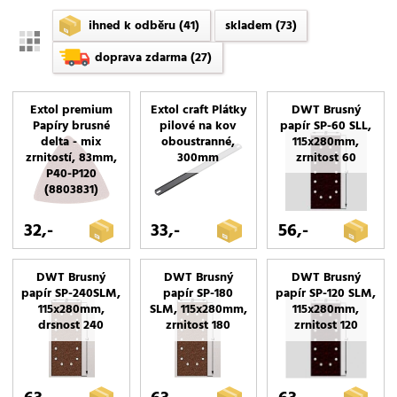
ihned k odběru
(41)
skladem
(73)
doprava zdarma
(27)
Extol premium
Extol craft Plátky
DWT Brusný
Papíry brusné
pilové na kov
papír SP-60 SLL,
delta - mix
oboustranné,
115x280mm,
zrnitostí, 83mm,
300mm
zrnitost 60
P40-P120
(8803831)
32,-
33,-
56,-
DWT Brusný
DWT Brusný
DWT Brusný
papír SP-240SLM,
papír SP-180
papír SP-120 SLM,
115x280mm,
SLM, 115x280mm,
115x280mm,
drsnost 240
zrnitost 180
zrnitost 120