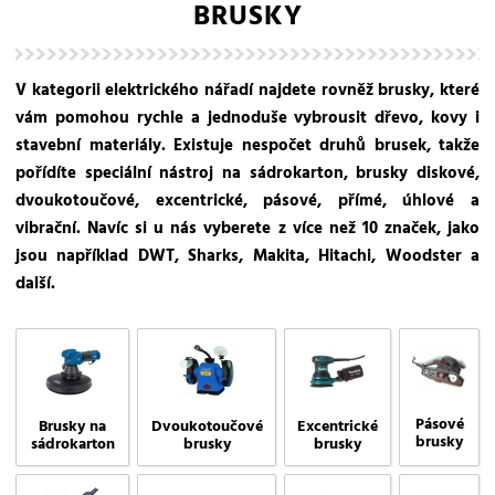
BRUSKY
V kategorii elektrického nářadí najdete rovněž brusky, které
vám pomohou rychle a jednoduše vybrousit dřevo, kovy i
stavební materiály. Existuje nespočet druhů brusek, takže
pořídíte speciální nástroj na sádrokarton, brusky diskové,
dvoukotoučové, excentrické, pásové, přímé, úhlové a
vibrační. Navíc si u nás vyberete z více než 10 značek, jako
jsou například DWT, Sharks, Makita, Hitachi, Woodster a
další.
Pásové
Brusky na
Dvoukotoučové
Excentrické
brusky
sádrokarton
brusky
brusky