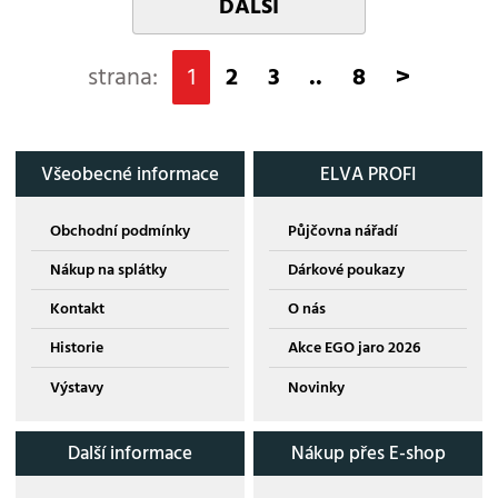
DALŠÍ
strana:
1
2
3
..
8
>
Všeobecné informace
ELVA PROFI
Obchodní podmínky
Půjčovna nářadí
Nákup na splátky
Dárkové poukazy
Kontakt
O nás
Historie
Akce EGO jaro 2026
Výstavy
Novinky
Další informace
Nákup přes E-shop