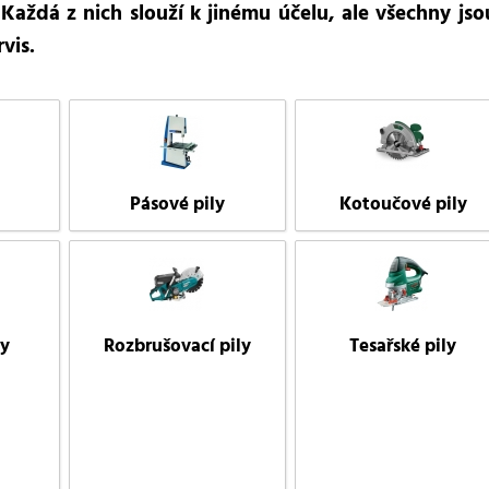
Každá z nich slouží k jinému účelu, ale všechny js
rvis.
é
Pásové pily
Kotoučové pily
ly
Rozbrušovací pily
Tesařské pily