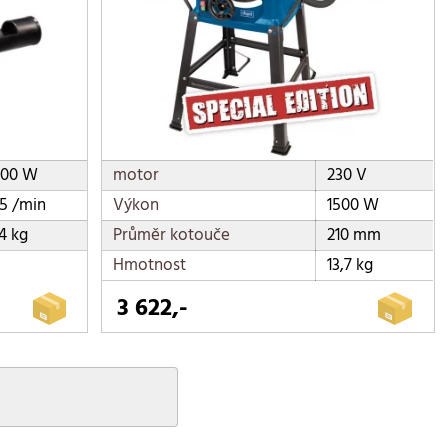
400 W
motor
230 V
25 /min
Výkon
1500 W
4 kg
Průměr kotouče
210 mm
Hmotnost
13,7 kg
3 622,-