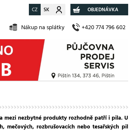
CZ
SK
Můj účet
OBJEDNÁVKA
Nákup na splátky
+420 774 796 602
 a mezi nezbytné produkty rozhodně patří i pila. U
h, mečových, rozbrušovacích nebo tesařských pil