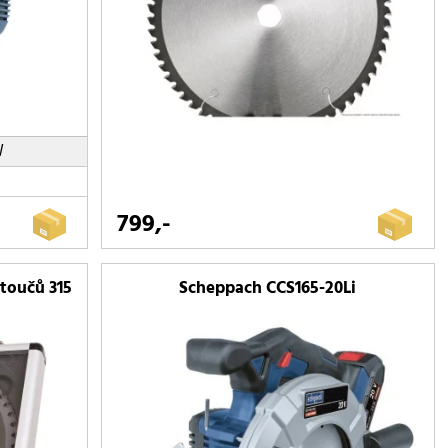
W
799,-
toučů 315
Scheppach CCS165-20Li