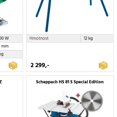
200 W
Hmotnost
12 kg
0 mm
kg
2 299,-
Z
Scheppach HS 81 S Special Edition