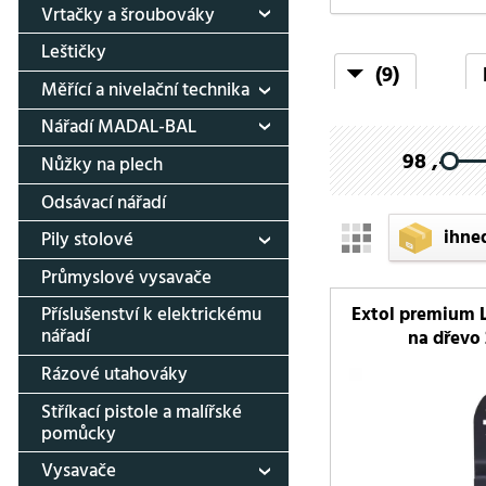
Vrtačky a šroubováky
Leštičky
(9)
Měřící a nivelační technika
Nářadí MADAL-BAL
98 ,-
Nůžky na plech
Odsávací nářadí
ihne
Pily stolové
Průmyslové vysavače
Extol premium L
Příslušenství k elektrickému
nářadí
na dřevo
Rázové utahováky
Stříkací pistole a malířské
pomůcky
Vysavače