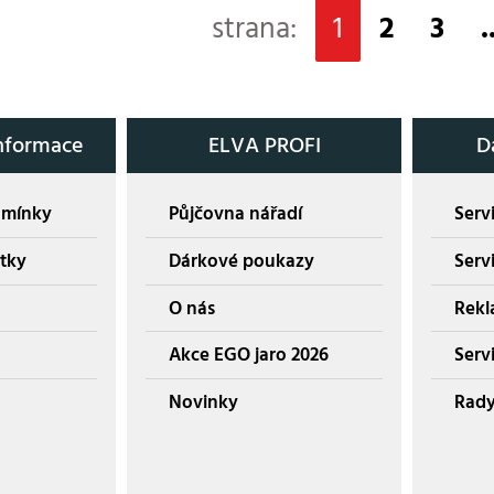
strana:
1
2
3
.
nformace
ELVA PROFI
D
dmínky
Půjčovna nářadí
Servi
tky
Dárkové poukazy
Serv
O nás
Rekl
Akce EGO jaro 2026
Servi
Novinky
Rady