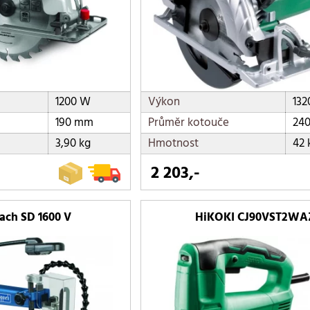
1200 W
Výkon
13
190 mm
Průměr kotouče
24
3,90 kg
Hmotnost
42 
2 203,-
ach SD 1600 V
HiKOKI CJ90VST2WA