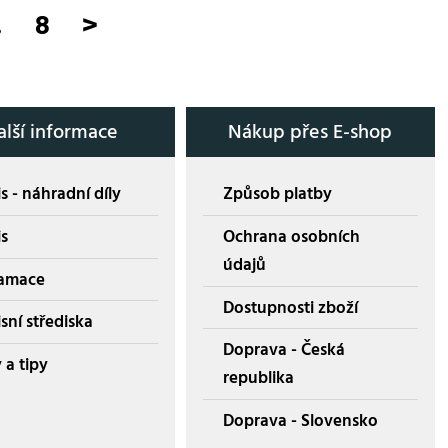
.
8
>
alší informace
Nákup přes E-shop
s - náhradní díly
Způsob platby
is
Ochrana osobních
údajů
amace
Dostupnosti zboží
sní střediska
Doprava - Česká
 a tipy
republika
Doprava - Slovensko