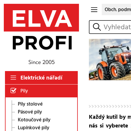
Obch. podm
vyhledat
Elektrické nářadí
Pily
Pily stolové
Pásové pily
Každý kutil by m
Kotoučové pily
nás si vyberete
Lupínkové pily