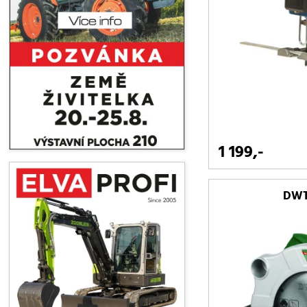
1 199,-
DWT