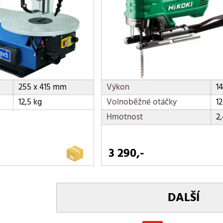
255 x 415 mm
Výkon
1
12,5 kg
Volnoběžné otáčky
1
Hmotnost
2,
3 290,-
DALŠÍ