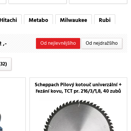
Hitachi
Metabo
Milwaukee
Rubi
 ,-
Od nejlevnějšího
Od nejdražšího
32)
Scheppach Pilový kotouč univerzální +
řezání kovu, TCT pr. 216/3/1,8, 40 zubů