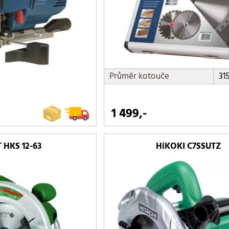
Průměr kotouče
31
1 499,-
 HKS 12-63
HiKOKI C7SSUTZ