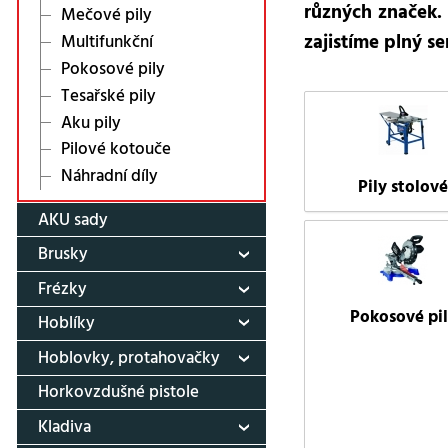
různých značek. 
Mečové pily
zajistíme plný se
Multifunkční
Pokosové pily
Tesařské pily
Aku pily
Pilové kotouče
Náhradní díly
Pily stolov
AKU sady
Brusky
Frézky
Pokosové pi
Hoblíky
Hoblovky, protahovačky
Horkovzdušné pistole
Kladiva