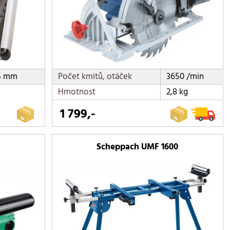
5 mm
Počet kmitů, otáček
3650 /min
Hmotnost
2,8 kg
1 799,-
Scheppach UMF 1600