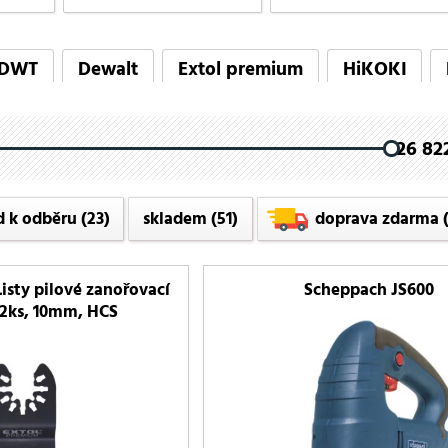
DWT
Dewalt
Extol premium
HiKOKI
Scheppach
26 822
d k odběru
(23)
skladem
(51)
doprava zdarma
(
isty pilové zanořovací
Scheppach JS600
 2ks, 10mm, HCS