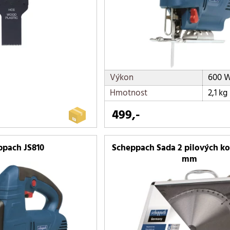
Výkon
600 
Hmotnost
2,1 kg
499,-
ppach JS810
Scheppach Sada 2 pilových ko
mm