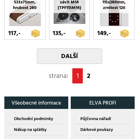
533x75mm,
závit M14
115x280mm,
hrubost 280
(TPF115M14)
zrnitost 120
117,-
135,-
149,-
DALŠÍ
strana:
1
2
Všeobecné informace
ELVA PROFI
Obchodní podmínky
Půjčovna nářadí
Nákup na splátky
Dárkové poukazy