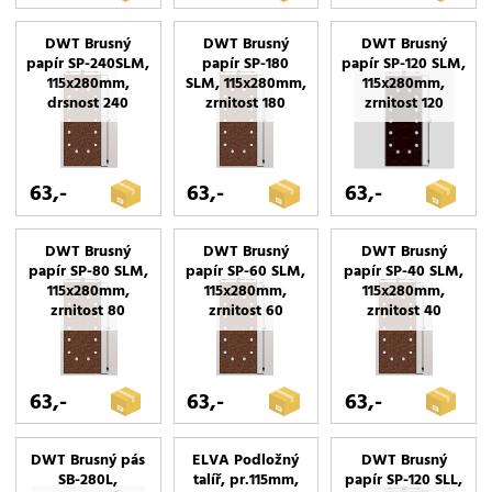
DWT Brusný
DWT Brusný
DWT Brusný
papír SP-240SLM,
papír SP-180
papír SP-120 SLM,
115x280mm,
SLM, 115x280mm,
115x280mm,
drsnost 240
zrnitost 180
zrnitost 120
63,-
63,-
63,-
DWT Brusný
DWT Brusný
DWT Brusný
papír SP-80 SLM,
papír SP-60 SLM,
papír SP-40 SLM,
115x280mm,
115x280mm,
115x280mm,
zrnitost 80
zrnitost 60
zrnitost 40
63,-
63,-
63,-
DWT Brusný pás
ELVA Podložný
DWT Brusný
SB-280L,
talíř, pr.115mm,
papír SP-120 SLL,