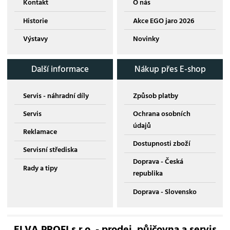
Kontakt
O nás
Historie
Akce EGO jaro 2026
Výstavy
Novinky
Další informace
Nákup přes E-shop
Servis - náhradní díly
Způsob platby
Servis
Ochrana osobních
údajů
Reklamace
Dostupnosti zboží
Servisní střediska
Doprava - Česká
Rady a tipy
republika
Doprava - Slovensko
ELVA PROFI s.r.o. - prodej, půjčovna a servis