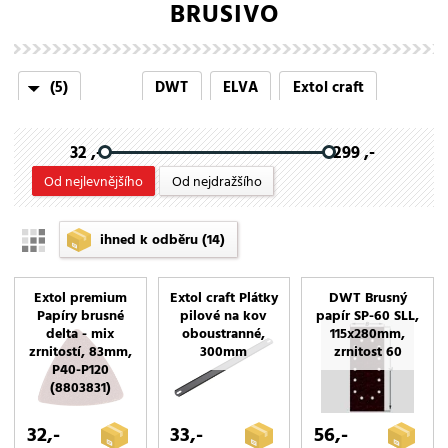
BRUSIVO
(5)
DWT
ELVA
Extol craft
Extol premium
Scheppach
32 ,-
299 ,-
Od nejlevnějšího
Od nejdražšího
ihned k odběru
(14)
Extol premium
Extol craft Plátky
DWT Brusný
Papíry brusné
pilové na kov
papír SP-60 SLL,
delta - mix
oboustranné,
115x280mm,
zrnitostí, 83mm,
300mm
zrnitost 60
P40-P120
(8803831)
32,-
33,-
56,-