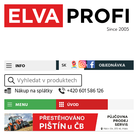
CZ
SK
Můj účet
OBJEDNÁVKA
INFO
vyhledat
Nákup na splátky
+420 601 586 126
MENU
ÚVOD