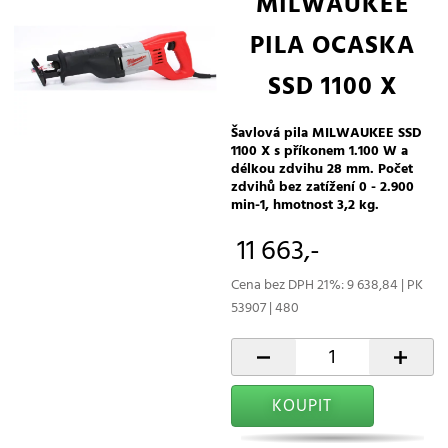
MILWAUKEE
PILA OCASKA
SSD 1100 X
Šavlová pila MILWAUKEE SSD
1100 X s příkonem 1.100 W a
délkou zdvihu 28 mm. Počet
zdvihů bez zatížení 0 - 2.900
min-1, hmotnost 3,2 kg.
11 663,-
Cena bez DPH 21%: 9 638,84 | PK
53907 | 480
-
+
KOUPIT