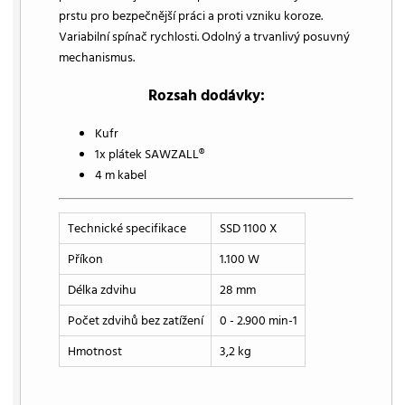
prstu pro bezpečnější práci a proti vzniku koroze.
Variabilní spínač rychlosti. Odolný a trvanlivý posuvný
mechanismus.
Rozsah dodávky:
Kufr
1x plátek SAWZALL®
4 m kabel
Technické specifikace
SSD 1100 X
Příkon
1.100 W
Délka zdvihu
28 mm
Počet zdvihů bez zatížení
0 - 2.900 min-1
Hmotnost
3,2 kg