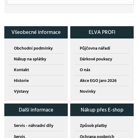
Všeobecné informace
ELVA PROFI
Obchodní podmínky
Půjčovna nářadí
Nákup na splátky
Dárkové poukazy
Kontakt
O nás
Historie
Akce EGO jaro 2026
Výstavy
Novinky
Další informace
Nákup přes E-shop
Servis - náhradní díly
Způsob platby
Servis
Ochrana osobních