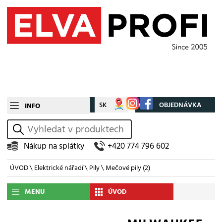
CZ
SK
Můj účet
OBJEDNÁVKA
INFO
vyhledat
Nákup na splátky
+420 774 796 602
ÚVOD
\
Elektrické nářadí
\
Pily
\
Mečové pily
(2)
MENU
ÚVOD