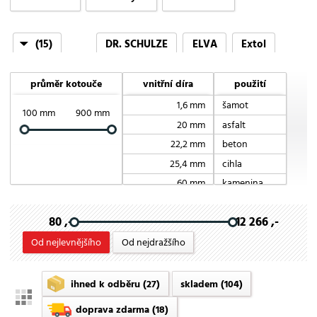
(15)
DR. SCHULZE
ELVA
Extol
Extol craft
Extol premium
Hawera
Huddy
průměr kotouče
vnitřní díra
použití
Husqvarna Construction
Marcrist
Milwaukee
1,6 mm
šamot
100 mm
900 mm
Ntc
Profitech
Rubi
Solga Diamant
20 mm
asfalt
22,2 mm
beton
Turbolite
25,4 mm
cihla
60 mm
kamenina
keramika
80 ,-
12 266 ,-
mramor
porcelán
Od nejlevnějšího
Od nejdražšího
sklo
univerzální
ihned k odběru
(27)
skladem
(104)
doprava zdarma
(18)