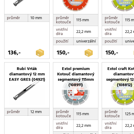
průměr
10 mm
průměr
průměr
115 mm
115 
kotouče
kotouče
vnitřní
vnitřní
22,2 mm
22,2
díra
díra
použití
univerzální
použití
unive
136,-
150,-
150,-
Rubi Vrták
Extol premium
Extol craft K
diamantový 12 mm
Kotouč diamantový
diamantov
EASY GRES (04921)
segmentový 115mm
segmentový 1
(108911)
(108812)
průměr
12 mm
průměr
průměr
115 mm
125 
kotouče
kotouče
vnitřní
vnitřní
22,2 mm
22,2
díra
díra