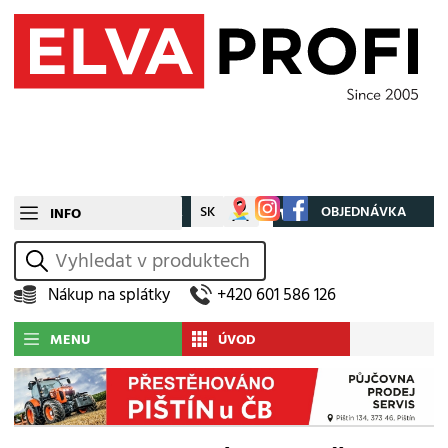
CZ
SK
Můj účet
OBJEDNÁVKA
INFO
vyhledat
Nákup na splátky
+420 601 586 126
MENU
ÚVOD