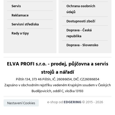
Servis
Ochrana osobních
údajů
Reklamace
Dostupnosti zboží
Servisní střediska
Doprava - Česká
Rady a tipy
republika
Doprava - Slovensko
ELVA PROFI s.r.o. - prodej, půjčovna a servis
strojů a nářadí
Pištín 134, 373 46 Pištín, IČ: 26086654, DIČ: CZ26086654
Zapsáno v obchodním rejstříku vedeném Krajským soudem v Českých
Budějovicích, oddíl C, vložka 13193
e-shop od
EDGERING
© 2015 - 2026
Nastavení Cookies