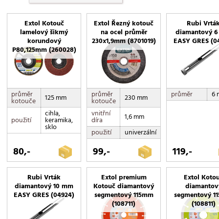
Extol Kotouč
Extol Řezný kotouč
Rubi Vrtá
lamelový šikmý
na ocel průměr
diamantový 
korundový
230x1,9mm (8701019)
EASY GRES (0
P80,125mm (260028)
průměr
průměr
průměr
6
125 mm
230 mm
kotouče
kotouče
cihla,
vnitřní
1,6 mm
použití
keramika,
díra
sklo
použití
univerzální
80,-
99,-
119,-
Rubi Vrták
Extol premium
Extol Koto
diamantový 10 mm
Kotouč diamantový
diamantov
EASY GRES (04924)
segmentový 115mm
segmentový 1
(108711)
(108811)