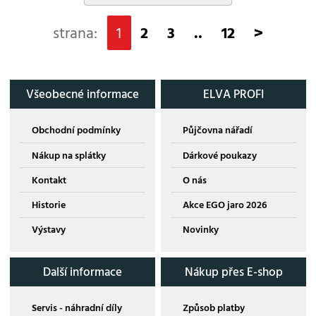
strana:
1
2
3
..
12
>
Všeobecné informace
ELVA PROFI
Obchodní podmínky
Půjčovna nářadí
Nákup na splátky
Dárkové poukazy
Kontakt
O nás
Historie
Akce EGO jaro 2026
Výstavy
Novinky
Další informace
Nákup přes E-shop
Servis - náhradní díly
Způsob platby