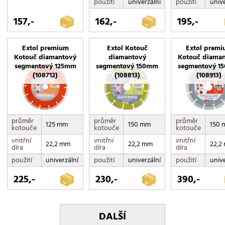
použití
univerzální
použití
unive
157,-
162,-
195,-
Extol premium
Extol Kotouč
Extol prem
Kotouč diamantový
diamantový
Kotouč diama
segmentový 125mm
segmentový 150mm
segmentový 1
(108712)
(108813)
(108913)
průměr
průměr
průměr
125 mm
150 mm
150 
kotouče
kotouče
kotouče
vnitřní
vnitřní
vnitřní
22,2 mm
22,2 mm
22,2
díra
díra
díra
použití
univerzální
použití
univerzální
použití
unive
225,-
230,-
390,-
DALŠÍ