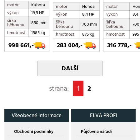
motor
Kubota
motor
Honda
motor
Hon
výkon
19,5 HP
výkon
8,4 HP
výkon
8,4
šířka
šířka
šířka
850 mm
700 mm
700
běhounu
běhounu
běhounu
hmotnost
1585 kg
hmotnost
875 kg
hmotnost
995
998 661,-
283 004,-
316 778,-
DALŠÍ
strana:
1
2
Všeobecné informace
ELVA PROFI
Obchodní podmínky
Půjčovna nářadí