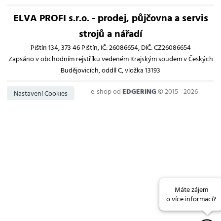
ELVA PROFI s.r.o. - prodej, půjčovna a servis
strojů a nářadí
Pištín 134, 373 46 Pištín, IČ: 26086654, DIČ: CZ26086654
Zapsáno v obchodním rejstříku vedeném Krajským soudem v Českých
Budějovicích, oddíl C, vložka 13193
e-shop od
EDGERING
© 2015 - 2026
Nastavení Cookies
Máte zájem
o více informací?