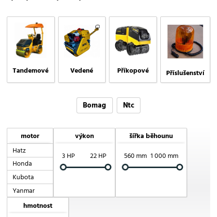
Tandemové
Vedené
Příkopové
Příslušenství
Bomag
Ntc
motor
výkon
šířka běhounu
Hatz
3 HP
22 HP
560 mm
1 000 mm
Honda
Kubota
Yanmar
hmotnost