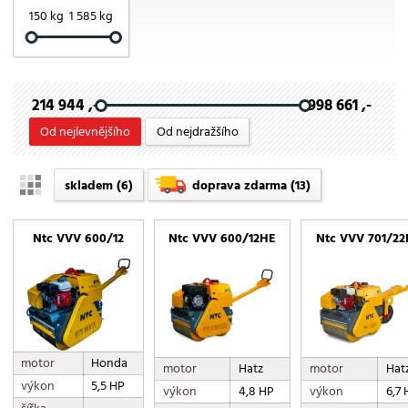
150 kg
1 585 kg
214 944 ,-
998 661 ,-
Od nejlevnějšího
Od nejdražšího
skladem
(6)
doprava zdarma
(13)
Ntc VVV 600/12
Ntc VVV 600/12HE
Ntc VVV 701/2
motor
Honda
motor
Hatz
motor
Hat
výkon
5,5 HP
výkon
4,8 HP
výkon
6,7 