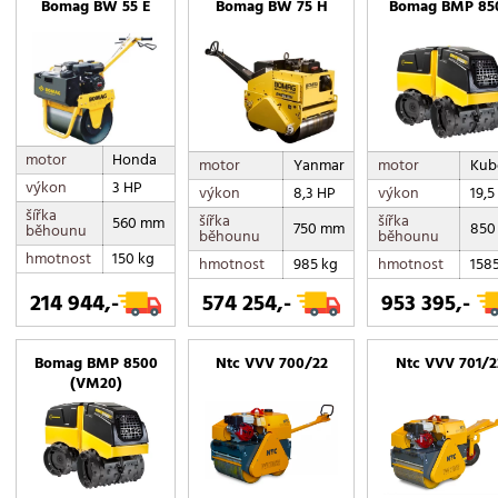
Bomag BW 55 E
Bomag BW 75 H
Bomag BMP 85
motor
Honda
motor
Yanmar
motor
Kub
výkon
3 HP
výkon
8,3 HP
výkon
19,5
šířka
šířka
šířka
560 mm
750 mm
850
běhounu
běhounu
běhounu
hmotnost
150 kg
hmotnost
985 kg
hmotnost
158
214 944,-
574 254,-
953 395,-
Bomag BMP 8500
Ntc VVV 700/22
Ntc VVV 701/2
(VM20)