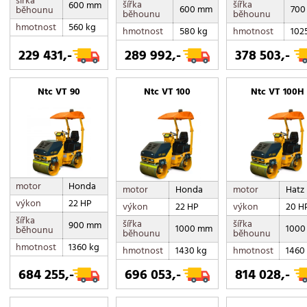
šířka
šířka
šířka
600 mm
600 mm
700
běhounu
běhounu
běhounu
hmotnost
560 kg
hmotnost
580 kg
hmotnost
102
229 431,-
289 992,-
378 503,-
Ntc VT 90
Ntc VT 100
Ntc VT 100H
motor
Honda
motor
Honda
motor
Hatz
výkon
22 HP
výkon
22 HP
výkon
20 H
šířka
šířka
šířka
900 mm
1000 mm
1000
běhounu
běhounu
běhounu
hmotnost
1360 kg
hmotnost
1430 kg
hmotnost
1460
684 255,-
696 053,-
814 028,-