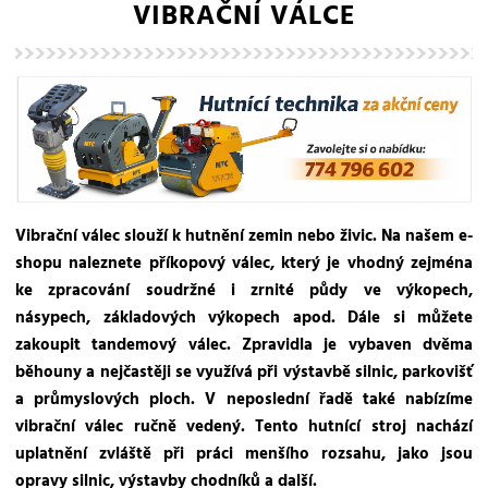
VIBRAČNÍ VÁLCE
Vibrační válec slouží k hutnění zemin nebo živic. Na našem e-
shopu naleznete příkopový válec, který je vhodný zejména
ke zpracování soudržné i zrnité půdy ve výkopech,
násypech, základových výkopech apod. Dále si můžete
zakoupit tandemový válec. Zpravidla je vybaven dvěma
běhouny a nejčastěji se využívá při výstavbě silnic, parkovišť
a průmyslových ploch. V neposlední řadě také nabízíme
vibrační válec ručně vedený. Tento hutnící stroj nachází
uplatnění zvláště při práci menšího rozsahu, jako jsou
opravy silnic, výstavby chodníků a další.