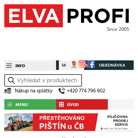
CZ
SK
Můj účet
OBJEDNÁVKA
INFO
vyhledat
Nákup na splátky
+420 774 796 602
MENU
ÚVOD