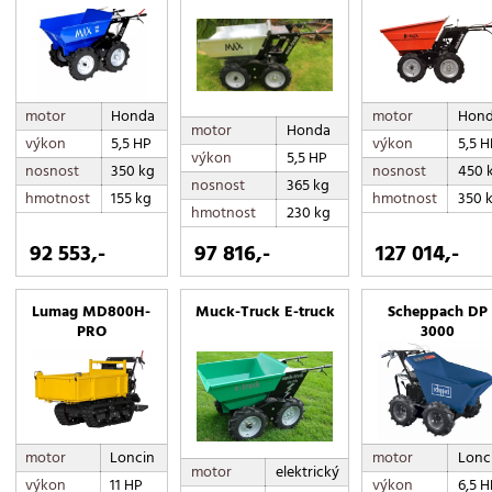
motor
Honda
motor
Hon
motor
Honda
výkon
5,5 HP
výkon
5,5 H
výkon
5,5 HP
nosnost
350 kg
nosnost
450 
nosnost
365 kg
hmotnost
155 kg
hmotnost
350 
hmotnost
230 kg
92 553,-
97 816,-
127 014,-
Lumag MD800H-
Muck-Truck E-truck
Scheppach DP
PRO
3000
motor
Loncin
motor
Lonc
motor
elektrický
výkon
11 HP
výkon
6,5 H