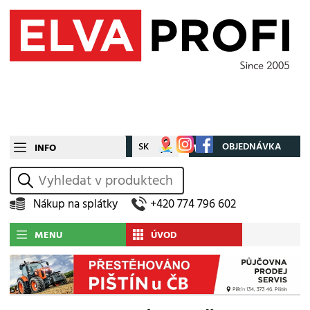
CZ
SK
Můj účet
OBJEDNÁVKA
INFO
vyhledat
Nákup na splátky
+420 774 796 602
MENU
ÚVOD