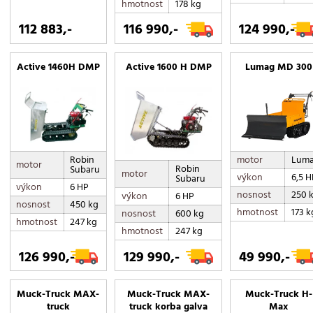
hmotnost
178 kg
112 883,-
116 990,-
124 990,-
Active 1460H DMP
Active 1600 H DMP
Lumag MD 300
Robin
motor
Lum
motor
Robin
Subaru
motor
výkon
6,5 H
Subaru
výkon
6 HP
nosnost
250 
výkon
6 HP
nosnost
450 kg
hmotnost
173 k
nosnost
600 kg
hmotnost
247 kg
hmotnost
247 kg
126 990,-
129 990,-
49 990,-
Muck-Truck MAX-
Muck-Truck MAX-
Muck-Truck H-
truck
truck korba galva
Max