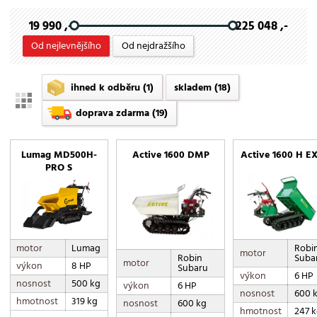
19 990 ,-
225 048 ,-
Od nejlevnějšího
Od nejdražšího
ihned k odběru
(1)
skladem
(18)
doprava zdarma
(19)
Lumag MD500H-
Active 1600 DMP
Active 1600 H E
PRO S
motor
Lumag
Robi
motor
Robin
Suba
motor
výkon
8 HP
Subaru
výkon
6 HP
nosnost
500 kg
výkon
6 HP
nosnost
600 
hmotnost
319 kg
nosnost
600 kg
hmotnost
247 