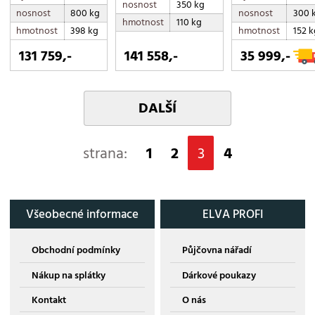
nosnost
350 kg
nosnost
800 kg
nosnost
300 
hmotnost
110 kg
hmotnost
398 kg
hmotnost
152 k
131 759,-
141 558,-
35 999,-
DALŠÍ
strana:
1
2
3
4
Všeobecné informace
ELVA PROFI
Obchodní podmínky
Půjčovna nářadí
Nákup na splátky
Dárkové poukazy
Kontakt
O nás