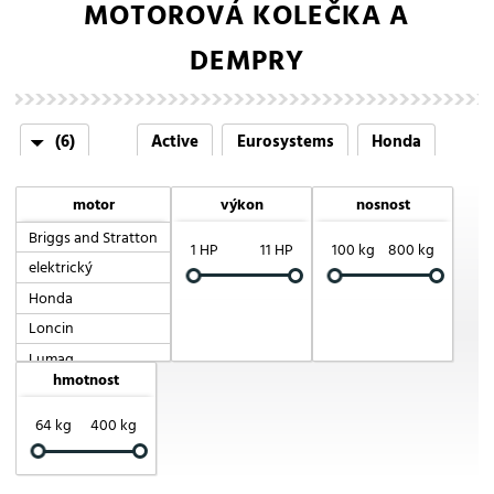
MOTOROVÁ KOLEČKA A
DEMPRY
(6)
Active
Eurosystems
Honda
Lumag
Muck-Truck
Scheppach
motor
výkon
nosnost
Briggs and Stratton
1 HP
11 HP
100 kg
800 kg
elektrický
Honda
Loncin
Lumag
hmotnost
RATO
Robin Subaru
64 kg
400 kg