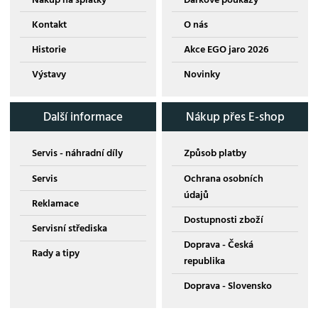
Kontakt
O nás
Historie
Akce EGO jaro 2026
Výstavy
Novinky
Další informace
Nákup přes E-shop
Servis - náhradní díly
Způsob platby
Servis
Ochrana osobních
údajů
Reklamace
Dostupnosti zboží
Servisní střediska
Doprava - Česká
Rady a tipy
republika
Doprava - Slovensko