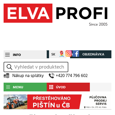
CZ
SK
Můj účet
OBJEDNÁVKA
INFO
vyhledat
Nákup na splátky
+420 774 796 602
MENU
ÚVOD