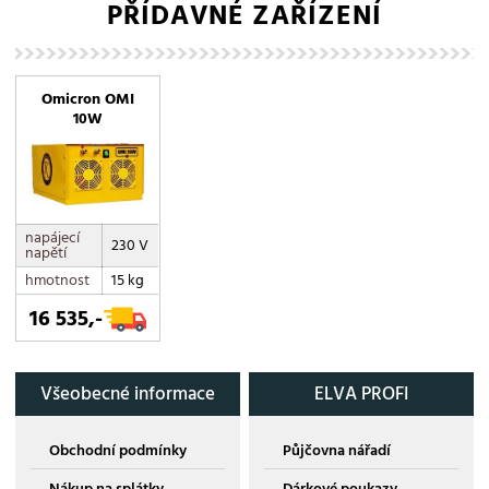
PŘÍDAVNÉ ZAŘÍZENÍ
Omicron OMI
10W
napájecí
230 V
napětí
hmotnost
15 kg
16 535,-
Všeobecné informace
ELVA PROFI
Obchodní podmínky
Půjčovna nářadí
Nákup na splátky
Dárkové poukazy