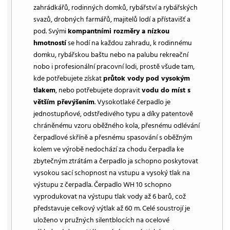
zahrádkářů, rodinných domků, rybářství a rybářských
svazů, drobných farmářů, majitelů lodí a přístavišť a
pod. Svými
kompantními rozměry a nízkou
hmotností
se hodí na každou zahradu, k rodinnému
domku, rybářskou baštu nebo na palubu rekreační
nobo i profesionální pracovní lodi, prostě všude tam,
kde potřebujete získat
průtok vody pod vysokým
tlakem
, nebo potřebujete dopravit
vodu do míst s
větším převýšením
. Vysokotlaké čerpadlo je
jednostupňové, odstředivého typu a díky patentově
chráněnému vzoru oběžného kola, přesnému odlévání
čerpadlové skříně a přesnému spasování s oběžným
kolem ve výrobě nedochází za chodu čerpadla ke
zbytečným ztrátám a čerpadlo ja schopno poskytovat
vysokou sací schopnost na vstupu a vysoký tlak na
výstupu z čerpadla. Čerpadlo WH 10 schopno
vyprodukovat na výstupu tlak vody až 6 barů, což
představuje celkový výtlak až 60 m. Celé soustrojí je
uloženo v pružných silentblocích na ocelové