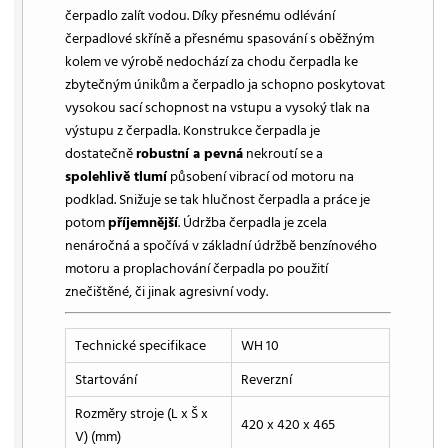
čerpadlo zalít vodou. Díky přesnému odlévání
čerpadlové skříně a přesnému spasování s oběžným
kolem ve výrobě nedochází za chodu čerpadla ke
zbytečným únikům a čerpadlo ja schopno poskytovat
vysokou sací schopnost na vstupu a vysoký tlak na
výstupu z čerpadla. Konstrukce čerpadla je
dostatečně
robustní a pevná
nekroutí se a
spolehlivě tlumí
působení vibrací od motoru na
podklad. Snižuje se tak hlučnost čerpadla a práce je
potom
příjemnější
. Údržba čerpadla je zcela
nenáročná a spočívá v základní údržbě benzínového
motoru a proplachování čerpadla po použití
znečištěné, či jinak agresivní vody.
Technické specifikace
WH 10
Startování
Reverzní
Rozměry stroje (L x Š x
420 x 420 x 465
V) (mm)