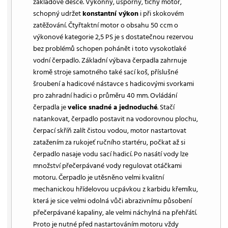
základové desce. Výkonný, úsporný, tichý motor,
schopný udržet
konstantní výkon
i při skokovém
zatěžování. Čtyřtaktní motor o obsahu 50 ccm o
výkonové kategorie 2,5 PS je s dostatečnou rezervou
bez problémů schopen pohánět i toto vysokotlaké
vodní čerpadlo. Základní výbava čerpadla zahrnuje
kromě stroje samotného také sací koš, příslušné
šroubení a hadicové nástavce s hadicovými svorkami
pro zahradní hadici o průměru 40 mm. Ovládání
čerpadla je
velice snadné a jednoduché
. Stačí
natankovat, čerpadlo postavit na vodorovnou plochu,
čerpací skříň zalít čistou vodou, motor nastartovat
zatažením za rukojeť ručního startéru, počkat až si
čerpadlo nasaje vodu sací hadicí. Po nasátí vody lze
množství přečerpávané vody regulovat otáčkami
motoru. Čerpadlo je utěsněno velmi kvalitní
mechanickou hřídelovou ucpávkou z karbidu křemíku,
která je sice velmi odolná vůči abrazivnímu působení
přečerpávané kapaliny, ale velmi náchylná na přehřátí.
Proto je nutné před nastartováním motoru vždy