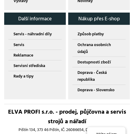
Výstavy
Novinky
Další informace
Nákup přes E-shop
Servis - náhradní díly
Způsob platby
Servis
Ochrana osobních
údajů
Reklamace
Dostupnosti zboží
Servisní střediska
Doprava - Česká
Rady a tipy
republika
Doprava - Slovensko
ELVA PROFI s.r.o. - prodej, půjčovna a servis
strojů a nářadí
Pištín 134, 373 46 Pištín, IČ: 26086654, DIČ: CZ26086654