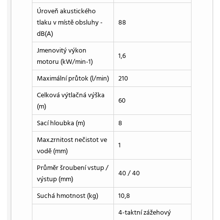
Úroveň akustického
tlaku v místě obsluhy -
88
dB(A)
Jmenovitý výkon
1,6
motoru (kW/min-1)
Maximální průtok (l/min)
210
Celková výtlačná výška
60
(m)
Sací hloubka (m)
8
Max.zrnitost nečistot ve
1
vodě (mm)
Průměr šroubení vstup /
40 / 40
výstup (mm)
Suchá hmotnost (kg)
10,8
4-taktní zážehový