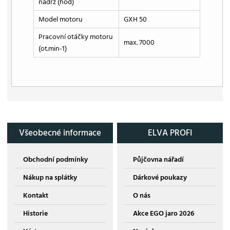
nádrž (hod)
Model motoru
GXH 50
Pracovní otáčky motoru
max. 7000
(ot.min-1)
Všeobecné informace
ELVA PROFI
Obchodní podmínky
Půjčovna nářadí
Nákup na splátky
Dárkové poukazy
Kontakt
O nás
Historie
Akce EGO jaro 2026