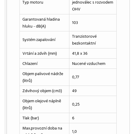
Typ motoru
jednoválec s rozvodem
OHV
Garantovaná hladina
103
hluku - dB(A)
Tranzistorové
Systém zapalování
bezkontaktní
Vrtání a zdvih (mm)
41,8 x 36
Chlazení
Nucené vzduchem
Objem palivové nádrže
0,77
(litrů)
Zdvihový objem (cm3)
49
Objem olejové náplně
0,25
(litrů)
Tlak (bar)
6
Max.provozní doba na
1,0