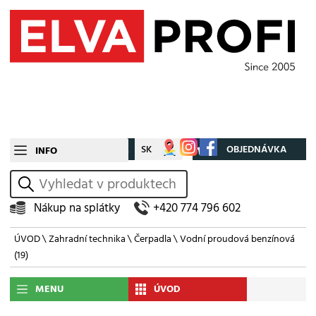
CZ
SK
Můj účet
OBJEDNÁVKA
INFO
vyhledat
Nákup na splátky
+420 774 796 602
ÚVOD
\
Zahradní technika
\
Čerpadla
\
Vodní proudová benzínová
(19)
MENU
ÚVOD