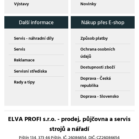
Výstavy
Novinky
Další informace
Nákup přes E-shop
Servis - náhradní díly
Způsob platby
Servis
Ochrana osobních
údajů
Reklamace
Dostupnosti zboží
Servisní střediska
Doprava - Česká
Rady a tipy
republika
Doprava - Slovensko
ELVA PROFI s.r.o. - prodej, půjčovna a servis
strojů a nářadí
Pištín 134, 373 46 Pištín, IČ: 26086654, DIČ: CZ26086654