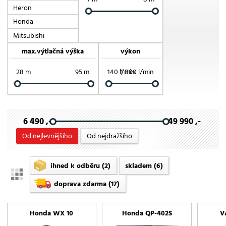
Heron
Honda
Mitsubishi
max.výtlačná výška
výkon
28 m
95 m
140 l/min
1 800 l/min
6 490 ,-
49 990 ,-
Od nejlevnějšího
Od nejdražšího
ihned k odběru
(2)
skladem
(6)
doprava zdarma
(17)
Honda WX 10
Honda QP-402S
V