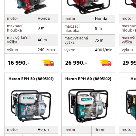
motor
Honda
motor
motor
Honda
max.sací
max.sac
max.sací
8 m
8 m
hloubka
hloubk
hloubka
max.výtlačná
max.výt
max.výtlačná
40 m
75 m
výška
výška
výška
výkon
240 l/min
výkon
výkon
400 l/min
16 990,-
26 990,-
29 9
Heron EPH 50 (8895101)
Heron EPH 80 (8895102)
He
motor
Heron
motor
motor
Heron