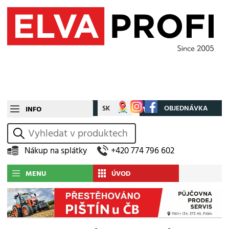
CZ
SK
Můj účet
OBJEDNÁVKA
INFO
vyhledat
Nákup na splátky
+420 774 796 602
MENU
ÚVOD