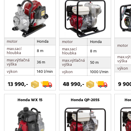
motor
Honda
motor
Honda
motor
max.sací
max.sací
8 m
8 m
hloubka
hloubka
max.výt
max.výtlačná
max.výtlačná
výška
36 m
50 m
výška
výška
výkon
výkon
140 l/min
výkon
1000 l/min
13 990,-
48 990,-
9 90
Honda WX 15
Honda QP-205S
Ho