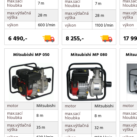
max.sací
max.sac
max.sací
7 m
7 m
hloubka
hloubk
hloubka
max.výtlačná
max.výt
max.výtlačná
28 m
28 m
výška
výška
výška
výkon
600 l/min
výkon
výkon
1100 l/min
6 490,-
8 255,-
17 99
Mitsubishi MP 050
Mitsubishi MP 080
Mitsu
motor
Mitsubishi
motor
motor
Mitsubishi
max.sací
max.sac
max.sací
8 m
8 m
hloubka
hloubk
hloubka
max.výtlačná
max.výt
max.výtlačná
35 m
32 m
výška
výška
výška