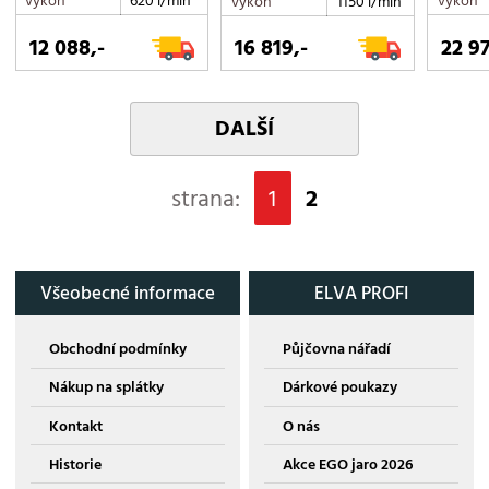
výkon
620 l/min
výkon
výkon
1150 l/min
12 088,-
16 819,-
22 97
DALŠÍ
strana:
1
2
Všeobecné informace
ELVA PROFI
Obchodní podmínky
Půjčovna nářadí
Nákup na splátky
Dárkové poukazy
Kontakt
O nás
Historie
Akce EGO jaro 2026