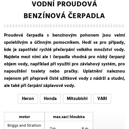
VODNÍ PROUDOVÁ
BENZÍNOVÁ ČERPADLA
Proudová čerpadla s benzínovým pohonem jsou velmi
spolehlivým a účinným pomocníkem. Hodí se pro případy,
kde je zapotřebí rychlé přečerpání velkého množství vody.
Najdete mezi nimi ale i čerpadla vhodná pro nízký čerpaný
objem vody, například při využití pro závlahový systém, pro
napouštění toalety nebo pračky. Uplatnění naleznou
nejenom při přepravě čisté užitkové vody z nádrží a studní,
ale také při čerpání záplavové vody.
Heron
Honda
Mitsubishi
VARI
motor
max.sací hloubka
Briggs and Stratton
7 m
8 m