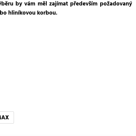
ýběru by vám měl zajímat především požadovaný
ebo hliníkovou korbou.
MAX