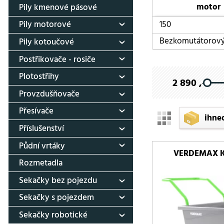
motor
Pily kmenové pásové
150
Pily motorové
Bezkomutátorov
Pily kotoučové
Postřikovače - rosiče
Plotostřihy
2 890 ,-
Provzdušňovače
Přesívače
ihne
Příslušenství
Půdní vrtáky
VERDEMAX Ko
Rozmetadla
Sekačky bez pojezdu
Sekačky s pojezdem
Sekačky robotické