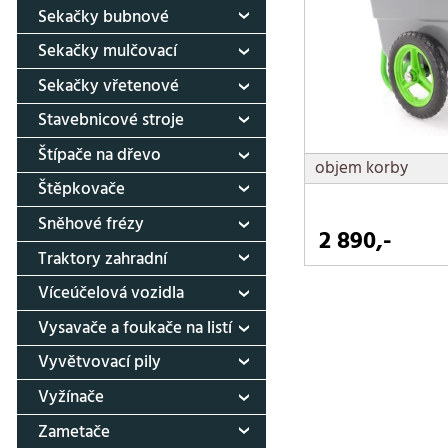
Sekačky bubnové
Sekačky mulčovací
Sekačky vřetenové
Stavebnicové stroje
Štípače na dřevo
objem korby
Štěpkovače
Sněhové frézy
2 890,-
Traktory zahradní
Víceúčelová vozidla
Vysavače a foukače na listí
Vyvětvovací pily
Vyžínače
Zametače