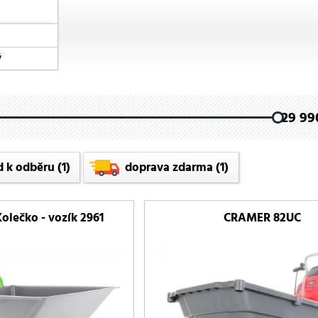
ý
29 990
d k odběru
(1)
doprava zdarma
(1)
lečko - vozík 2961
CRAMER 82UC