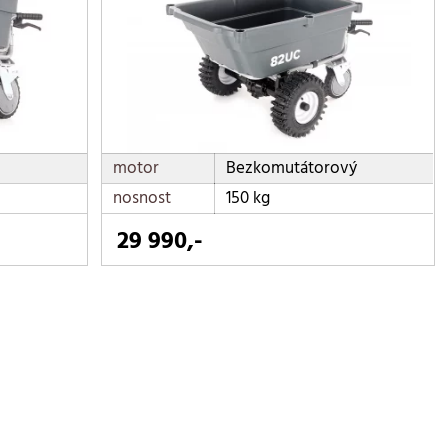
motor
Bezkomutátorový
nosnost
150 kg
29 990,-