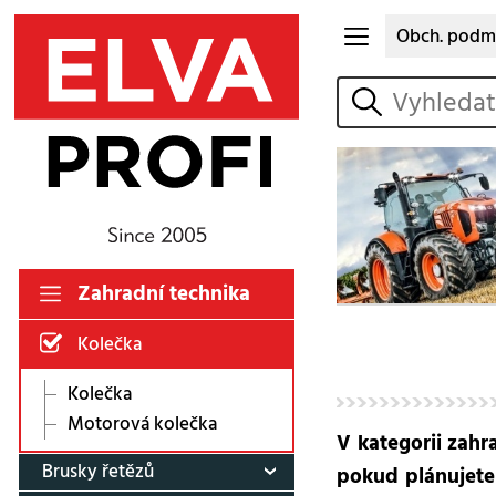
Obch. podm
vyhledat
Zahradní technika
Kolečka
Kolečka
Motorová kolečka
V kategorii zahr
Brusky řetězů
pokud plánujete 