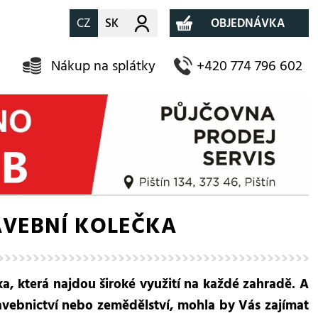
CZ
SK
Můj účet
OBJEDNÁVKA
Nákup na splátky
+420 774 796 602
AVEBNÍ KOLEČKA
a, která najdou široké využití na každé zahradě. A
tavebnictví nebo zemědělství, mohla by Vás zajímat