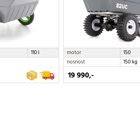
110 l
motor
150
nosnost
150 kg
19 990,-