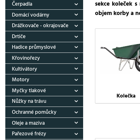
sekce koleček 
Čerpadla
objem korby a no
Domácí vodárny
Drážkovače - okrajovače
Drtiče
Hadice průmyslové
Křovinořezy
Kultivátory
Motory
Myčky tlakové
Kolečka
Nůžky na trávu
Ochranné pomůcky
Oleje a maziva
Pařezové frézy