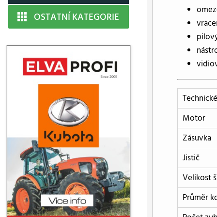
omezo
OSTATNÍ KATEGORIE
vrace
pilov
nástr
vidio
Technické
Motor
Zásuvka
Jistič
Velikost 
Průměr k