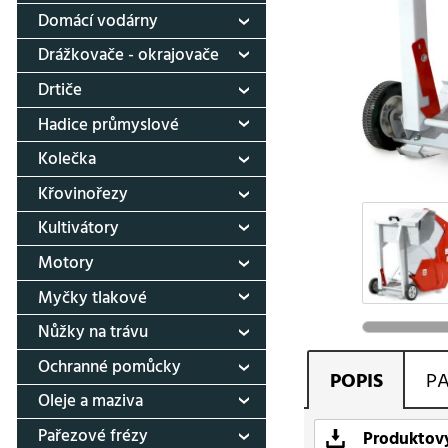
Domácí vodárny
Drážkovače - okrajovače
Drtiče
Hadice průmyslové
Kolečka
Křovinořezy
Kultivátory
Motory
Myčky tlakové
Nůžky na trávu
Ochranné pomůcky
POPIS
P
Oleje a maziva
Pařezové frézy
Produktový