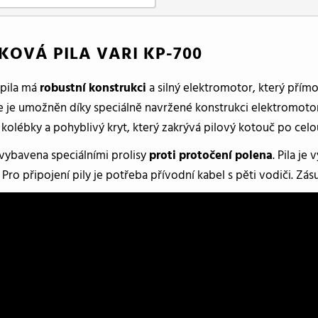
KOVÁ PILA VARI KP-700
pila má
robustní konstrukci
a silný elektromotor, který přím
e je umožněn díky speciálně navržené konstrukci elektromotor
kolébky a pohyblivý kryt, který zakrývá pilový kotouč po cel
 vybavena speciálními prolisy
proti protočení polena
. Pila j
 Pro připojení pily je potřeba přívodní kabel s pěti vodiči. Zás