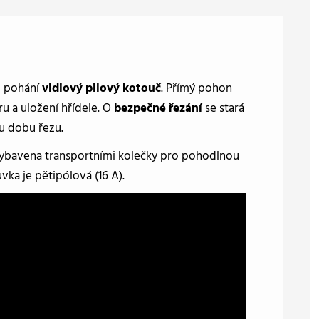
o pohání
vidiový pilový kotouč
. Přímý pohon
u a uložení hřídele. O
bezpečné řezání
se stará
ou dobu řezu.
e vybavena transportními kolečky pro pohodlnou
uvka je pětipólová (16 A).