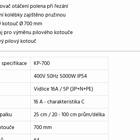
vač otáčení polena při řezání
ní kolébky zajištěno pružinou
ý kotouč Ø 700 mm
oj pro výměnu pilového kotouče
vý pilový kotouč
 specifikace
KP-700
400V 50Hz 5000W IP54
Vidlice 16A / 5P (3P+N+PE)
16 A - charakteristika C
špalku
25 cm / 20 - 100 cm prům/délka
otouče
700 mm