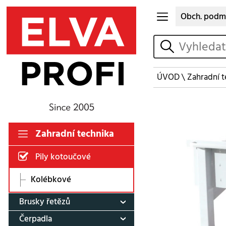
Obch. podm
vyhledat
ÚVOD
\
Zahradní t
Zahradní technika
Pily kotoučové
Kolébkové
Brusky řetězů
Čerpadla