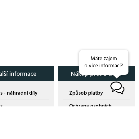
Máte zájem
o více informací?
alší informace
Nákup přes E-shop
B
s - náhradní díly
Způsob platby
is
Ochrana osobních
údajů
amace
Dostupnosti zboží
sní střediska