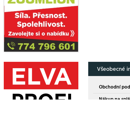
Všeobecné i
Obchodní po
Nákup na splá
Kontakt
Historie