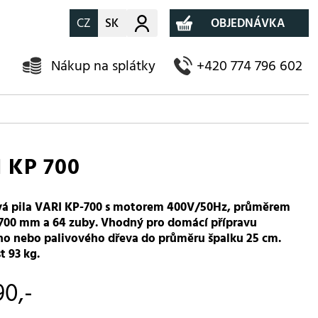
CZ
SK
Můj účet
OBJEDNÁVKA
Nákup na splátky
+420 774 796 602
 KP 700
á pila VARI KP-700 s motorem 400V/50Hz, průměrem
700 mm a 64 zuby. Vhodný pro domácí přípravu
o nebo palivového dřeva do průměru špalku 25 cm.
 93 kg.
90,-