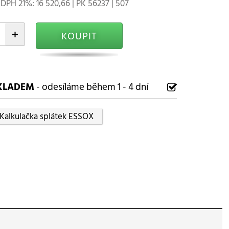
DPH 21%: 16 520,66 | PK 56237 | 507
+
KOUPIT
KLADEM
- odesíláme během 1 - 4 dní
Kalkulačka splátek ESSOX