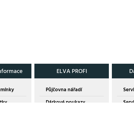
nformace
ELVA PROFI
D
dmínky
Půjčovna nářadí
Servi
tky
Dárkové poukazy
Serv
O nás
Rekl
Akce EGO jaro 2026
Servi