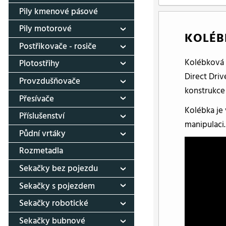
Pily kmenové pásové
Pily motorové
KOLÉB
Postřikovače - rosiče
Kolébková 
Plotostřihy
Direct Driv
Provzdušňovače
konstrukce 
Přesívače
Kolébka je
Příslušenství
manipulaci.
Půdní vrtáky
Rozmetadla
Sekačky bez pojezdu
Sekačky s pojezdem
Sekačky robotické
Sekačky bubnové