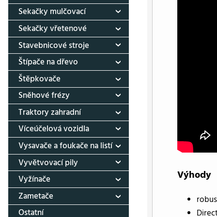
Sekačky mulčovací
Sekačky vřetenové
Stavebnicové stroje
Štípače na dřevo
Štěpkovače
Sněhové frézy
Traktory zahradní
Víceúčelová vozidla
Vysavače a foukače na listí
Vyvětvovací pily
Výhody
Vyžínače
Zametače
robus
Ostatní
Direc