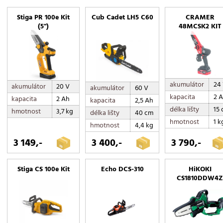
Stiga PR 100e Kit
Cub Cadet LH5 C60
CRAMER
(5")
48MCSK2 KIT
akumulátor
24
akumulátor
20 V
akumulátor
60 V
kapacita
2 
kapacita
2 Ah
kapacita
2,5 Ah
délka lišty
15
hmotnost
3,7 kg
délka lišty
40 cm
hmotnost
1 k
hmotnost
4,4 kg
3 149,-
3 400,-
3 790,-
Stiga CS 100e Kit
Echo DCS-310
HiKOKI
CS1810DDW4