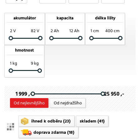
EGO
Echo
HiKOKI
Honda
Milwaukee
akumulátor
kapacita
délka lišty
Riwall PRO
Stiga
VERDEMAX
VeGA
2 V
82 V
2 Ah
12 Ah
1 cm
400 cm
hmotnost
1 kg
9 kg
1 999 ,-
25 950 ,-
Od nejlevnějšího
Od nejdražšího
ihned k odběru
(23)
skladem
(41)
doprava zdarma
(18)