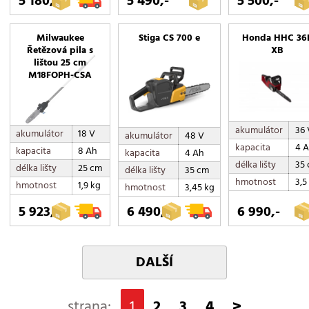
5 180,-
5 490,-
5 500,-
Milwaukee
Stiga CS 700 e
Honda HHC 36
Řetězová pila s
XB
lištou 25 cm
M18FOPH-CSA
akumulátor
36 
akumulátor
18 V
akumulátor
48 V
kapacita
4 
kapacita
8 Ah
kapacita
4 Ah
délka lišty
35
délka lišty
25 cm
délka lišty
35 cm
hmotnost
3,5
hmotnost
1,9 kg
hmotnost
3,45 kg
5 923,-
6 490,-
6 990,-
DALŠÍ
strana:
1
2
3
4
>