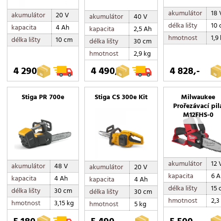
akumulátor
18 
akumulátor
20 V
akumulátor
40 V
délka lišty
10
kapacita
4 Ah
kapacita
2,5 Ah
hmotnost
1,9
délka lišty
10 cm
délka lišty
30 cm
hmotnost
2,9 kg
4 290,-
4 490,-
4 828,-
Stiga PR 700e
Stiga CS 300e Kit
Milwaukee
Prořezávací pil
M12FHS-0
akumulátor
12 
akumulátor
48 V
akumulátor
20 V
kapacita
6 
kapacita
4 Ah
kapacita
4 Ah
délka lišty
15 
délka lišty
30 cm
délka lišty
30 cm
hmotnost
2,3
hmotnost
3,15 kg
hmotnost
5 kg