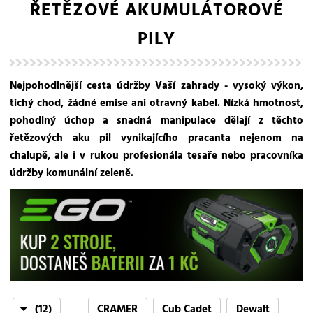
ŘETĚZOVÉ AKUMULÁTOROVÉ
PILY
Nejpohodlnější cesta údržby Vaší zahrady - vysoký výkon,
tichý chod, žádné emise ani otravný kabel. Nízká hmotnost,
pohodlný úchop a snadná manipulace dělají z těchto
řetězových aku pil vynikajícího pracanta nejenom na
chalupě, ale i v rukou profesionála tesaře nebo pracovníka
údržby komunální zeleně.
(12)
CRAMER
Cub Cadet
Dewalt