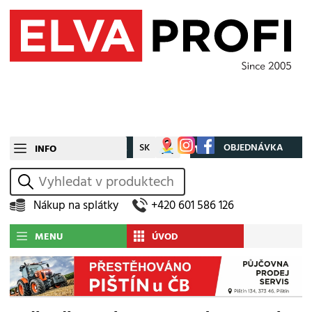
CZ
SK
Můj účet
OBJEDNÁVKA
INFO
vyhledat
Nákup na splátky
+420 601 586 126
MENU
ÚVOD