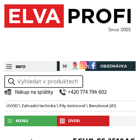
CZ
SK
Můj účet
OBJEDNÁVKA
INFO
vyhledat
Nákup na splátky
+420 774 796 602
ÚVOD
\
Zahradní technika
\
Pily motorové
\
Benzínové
(41)
MENU
ÚVOD