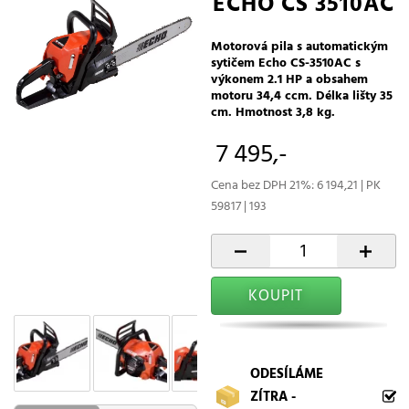
ECHO CS 3510AC
Motorová pila s automatickým
sytičem Echo CS-3510AC s
výkonem 2.1 HP a obsahem
motoru 34,4 ccm. Délka lišty 35
cm. Hmotnost 3,8 kg.
7 495,-
Cena bez DPH 21%: 6 194,21 | PK
59817 | 193
-
+
KOUPIT
ODESÍLÁME
ZÍTRA -