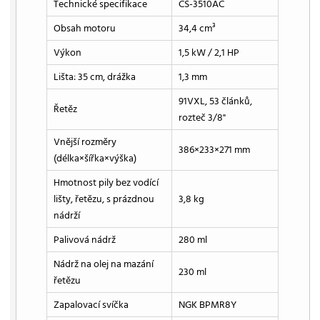
Technické specifikace
CS-3510AC
Obsah motoru
34,4 cm³
Výkon
1,5 kW / 2,1 HP
Lišta: 35 cm, drážka
1,3 mm
91VXL, 53 článků,
Řetěz
rozteč 3/8"
Vnější rozměry
386×233×271 mm
(délka×šířka×výška)
Hmotnost pily bez vodící
lišty, řetězu, s prázdnou
3,8 kg
nádrží
Palivová nádrž
280 ml
Nádrž na olej na mazání
230 ml
řetězu
Zapalovací svíčka
NGK BPMR8Y