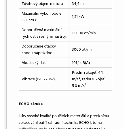
Zdvihový objem motoru
34,4 ml
Maximální výkon podle
1,51 kW
ISO 7293
Doporučená maximální
13 000 ot/min
rychlost s řeznými nástroji
Doporučené otáčky
3000 ot/min
chodu naprázdno
Akustický tlak
101,1 dB(A)
Přední rukojeť: 4,1
Vibrace (ISO 22867)
m/s², zadní rukojeť:
5,0 m/s²
ECHO záruka
Díky vysoké kvalitě použitých materiálů a preciznímu
zpracování patří zahradní technika ECHO k tomu