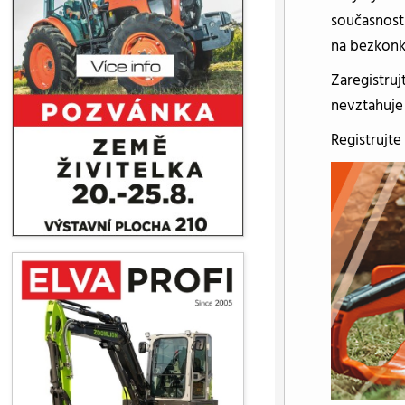
současnost
na bezkonku
Zaregistruj
nevztahuje
Registrujte