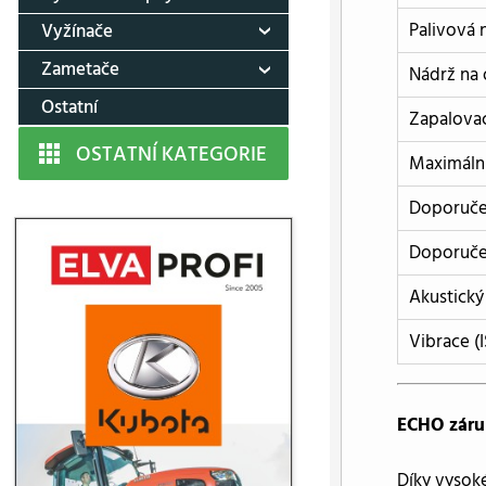
Palivová 
Vyžínače
Zametače
Nádrž na 
Ostatní
Zapalovac
OSTATNÍ KATEGORIE
Maximální
Doporučen
Doporuče
Akustický
Vibrace (
ECHO záru
Díky vysoké