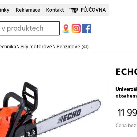
ínky
Reklamace
Kontakt
PŮJČOVNA
echnika
\
Pily motorové
\
Benzínové
(41)
ECHO
Univerzá
obsahem 
11 99
Cena bez 