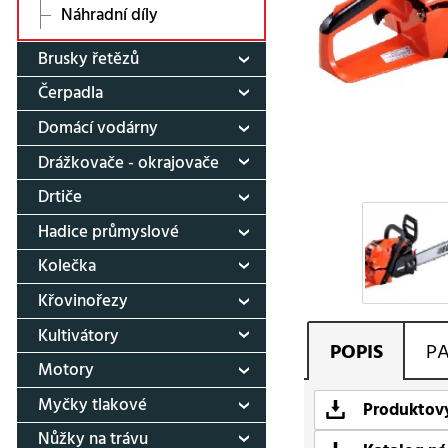
Náhradní díly
Brusky řetězů
Čerpadla
Domácí vodárny
Drážkovače - okrajovače
Drtiče
Hadice průmyslové
Kolečka
Křovinořezy
Kultivátory
POPIS
P
Motory
Myčky tlakové
Produktový
Nůžky na trávu