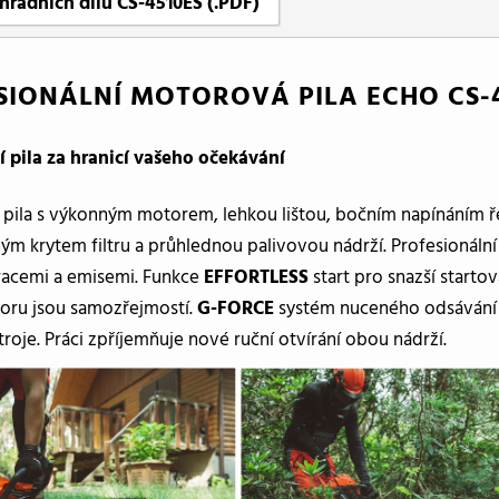
hradních dílů CS-4510ES (.PDF)
SIONÁLNÍ MOTOROVÁ PILA ECHO CS-4
í pila za hranicí vašeho očekávání
í pila s výkonným motorem, lehkou lištou, bočním napínáním 
m krytem filtru a průhlednou palivovou nádrží. Profesionální
bracemi a emisemi. Funkce
EFFORTLESS
start pro snazší starto
toru jsou samozřejmostí.
G-FORCE
systém nuceného odsávání ne
troje. Práci zpříjemňuje nové ruční otvírání obou nádrží.