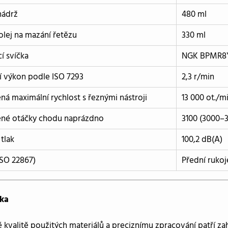
nádrž
480 ml
olej na mazání řetězu
330 ml
í svíčka
NGK BPMR8
 výkon podle ISO 7293
2,3 r/min
á maximální rychlost s řeznými nástroji
13 000 ot./m
né otáčky chodu naprázdno
3100 (3000–3
 tlak
100,2 dB(A)
ISO 22867)
Přední rukoj
ka
 kvalitě použitých materiálů a preciznímu zpracování patří z