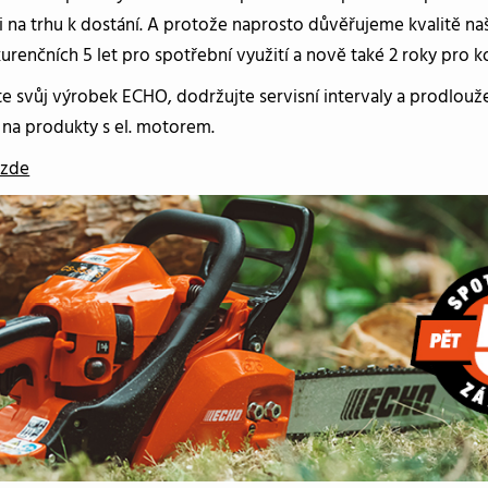
i na trhu k dostání. A protože naprosto důvěřujeme kvalitě n
renčních 5 let pro spotřební využití a nově také 2 roky pro k
te svůj výrobek ECHO, dodržujte servisní intervaly a prodlouž
 na produkty s el. motorem.
 zde