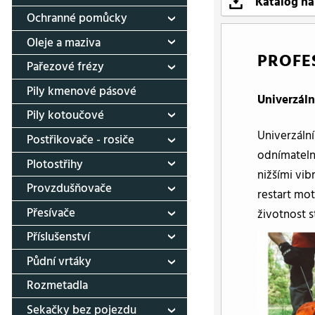
Katalog ná
Ochranné pomůcky
Oleje a maziva
PROFE
Pařezové frézy
Pily kmenové pásové
Univerzáln
Pily kotoučové
Univerzáln
Postřikovače - rosiče
odnímatelný
Plotostřihy
nižšími vi
Provzdušňovače
restart mo
Přesívače
životnost s
Příslušenství
Půdní vrtáky
Rozmetadla
Sekačky bez pojezdu