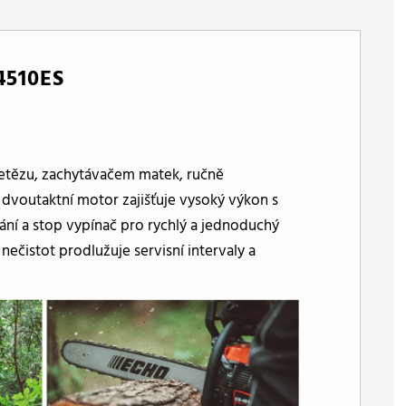
510ES
řetězu, zachytávačem matek, ručně
 dvoutaktní motor zajišťuje vysoký výkon s
vání a stop vypínač pro rychlý a jednoduchý
čistot prodlužuje servisní intervaly a