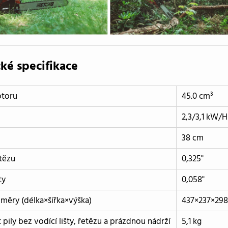
ké specifikace
toru
45.0 cm³
2,3/3,1 kW/
38 cm
tězu
0,325"
ty
0,058"
změry (délka×šířka×výška)
437×237×29
pily bez vodící lišty, řetězu a prázdnou nádrží
5,1 kg