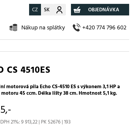
CZ
SK
Můj účet
OBJEDNÁVKA
Nákup na splátky
+420 774 796 602
 CS 4510ES
lní motorová pila Echo CS-4510 ES s výkonem 3,1 HP a
motoru 45 ccm. Délka lišty 38 cm. Hmotnost 5,1 kg.
5,-
DPH 21%: 9 913,22 | PK 52676 | 193