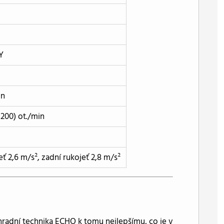
Y
in
200) ot./min
eť 2,6 m/s², zadní rukojeť 2,8 m/s²
ahradní technika ECHO k tomu nejlepšímu, co je v