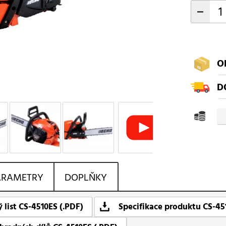
-
O
D
ARAMETRY
DOPLŇKY
 list CS-4510ES (.PDF)
Specifikace produktu CS-45