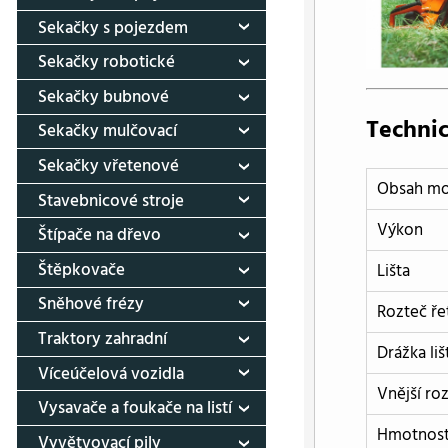
Sekačky s pojezdem
Sekačky robotické
Sekačky bubnové
Technic
Sekačky mulčovací
Sekačky vřetenové
Obsah mo
Stavebnicové stroje
Výkon
Štípače na dřevo
Štěpkovače
Lišta
Sněhové frézy
Rozteč ře
Traktory zahradní
Drážka liš
Víceúčelová vozidla
Vnější ro
Vysavače a foukače na listí
Hmotnost 
Vyvětvovací pily