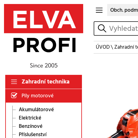
Obch. podm
vyhledat
ÚVOD
\
Zahradní t
Zahradní technika
Pily motorové
Akumulátorové
Elektrické
Benzínové
Příslušenství