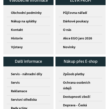
Všeobecné informace
ELVA PROFI
Obchodní podmínky
Půjčovna nářadí
Nákup na splátky
Dárkové poukazy
Kontakt
O nás
Historie
Akce EGO jaro 2026
Výstavy
Novinky
Další informace
Nákup přes E-shop
Servis - náhradní díly
Způsob platby
Servis
Ochrana osobních
údajů
Reklamace
Dostupnosti zboží
Servisní střediska
Doprava - Česká
Rady a tipy