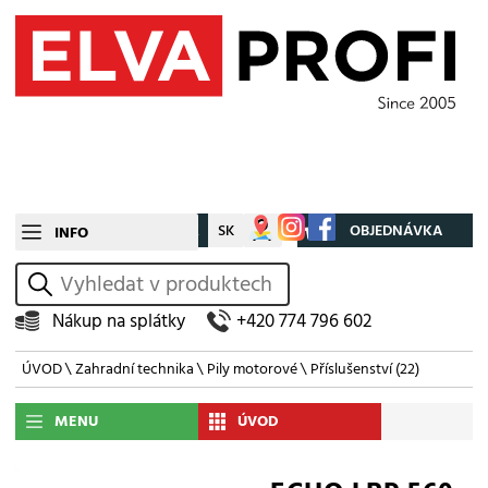
CZ
SK
Můj účet
OBJEDNÁVKA
INFO
vyhledat
Nákup na splátky
+420 774 796 602
ÚVOD
\
Zahradní technika
\
Pily motorové
\
Příslušenství
(22)
MENU
ÚVOD