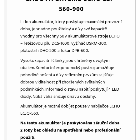
560-900
Li-Ion akumulátor, který poskytuje maximální provozní
dobu, je snadno použitelný a díky své kapacitě
vhodný pro všechny 50V akumulátorové stroje ECHO
– řetězovou pilu DCS-1600, vyžínač DSRM-300,
plotostrih DHC-200 a fukar DPB-600.
Vysokokapacitní články jsou chráněny dvojitým
obalem. Komfortní ergonomický postroj umožňuje
pohodlné nošení a díky reflexním prvkům zajišťuje
dobrou viditelnost při zhoršených světelných
podmínkách. Informaci o stavu nabití poskytují 4 LED
diody. Nízká váha snižuje únavu obsluhy.
Akumulátor je možné dobíjet pouze v nabíječce ECHO
LCJQ-560.
Na tento akumulátor je poskytována záruční doba
2 roky bez ohledu na spotřební nebo profesionální
použití.