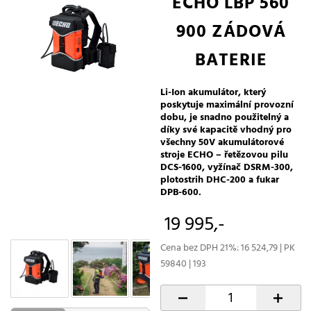
ECHO LBP 560
900 ZÁDOVÁ
BATERIE
Li-Ion akumulátor, který
poskytuje maximální provozní
dobu, je snadno použitelný a
díky své kapacitě vhodný pro
všechny 50V akumulátorové
stroje ECHO – řetězovou pilu
DCS-1600, vyžínač DSRM-300,
plotostrih DHC-200 a fukar
DPB-600.
19 995,-
Cena bez DPH 21%: 16 524,79 | PK
59840 | 193
-
+