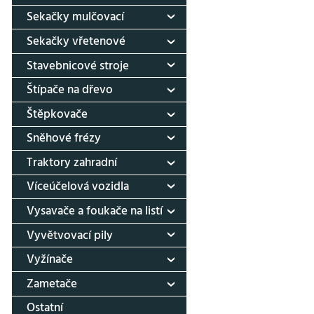
Sekačky mulčovací
Sekačky vřetenové
Stavebnicové stroje
Štípače na dřevo
Štěpkovače
Sněhové frézy
Traktory zahradní
Víceúčelová vozidla
Vysavače a foukače na listí
Vyvětvovací pily
Vyžínače
Zametače
Ostatní