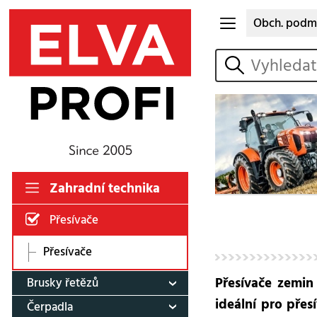
Obch. podm
vyhledat
Zahradní technika
Přesívače
Přesívače
Přesívače zemin
Brusky řetězů
ideální pro přes
Čerpadla