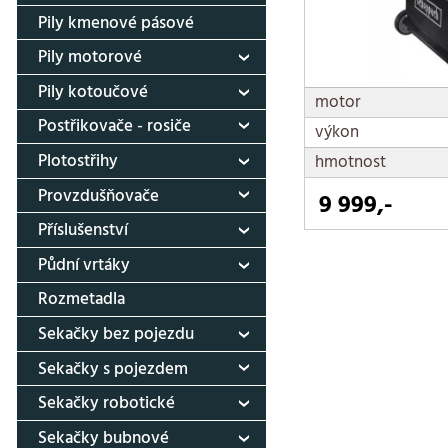
Pily kmenové pásové
Pily motorové
Pily kotoučové
motor
Postřikovače - rosiče
výkon
Plotostřihy
hmotnost
Provzdušňovače
9 999,-
Příslušenství
Půdní vrtáky
Rozmetadla
Sekačky bez pojezdu
Sekačky s pojezdem
Sekačky robotické
Sekačky bubnové