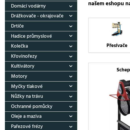
našem eshopu n
Domácí vodárny
Drážkovače - okrajovače
Drtiče
Hadice průmyslové
Přesívače
Kolečka
Křovinořezy
Kultivátory
Schep
Motory
Myčky tlakové
Nůžky na trávu
Ochranné pomůcky
Oleje a maziva
Pařezové frézy