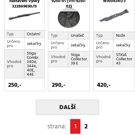
nastavení výšky
9250-01 (1111-9250-
181004341/3
322869690/0
02)
Typ
Ostatní
Typ
Unašeč
Typ
Nože
Určeno
Určeno
Určeno
sekačky
sekačky
sekačky
pro
pro
pro
Stiga
Stiga
STIGA
Vhodné
Vhodné
Combi
Collector
Collector
pro
pro
Vhodné
340e,
39 E
43
pro
344e,
40E,
44E
250,-
290,-
420,-
DALŠÍ
strana:
1
2