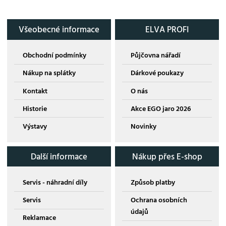
Všeobecné informace
ELVA PROFI
Obchodní podmínky
Půjčovna nářadí
Nákup na splátky
Dárkové poukazy
Kontakt
O nás
Historie
Akce EGO jaro 2026
Výstavy
Novinky
Další informace
Nákup přes E-shop
Servis - náhradní díly
Způsob platby
Servis
Ochrana osobních
údajů
Reklamace