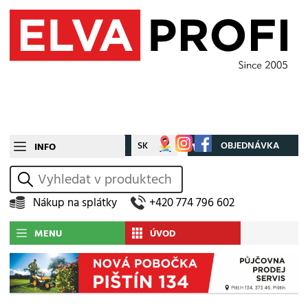
CZ
SK
Můj účet
OBJEDNÁVKA
INFO
vyhledat
Nákup na splátky
+420 774 796 602
MENU
ÚVOD