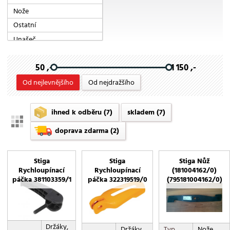
Nože
Ostatní
Unašeč
50 ,-
1 150 ,-
Od nejlevnějšího
Od nejdražšího
ihned k odběru
(7)
skladem
(7)
doprava zdarma
(2)
Stiga
Stiga
Stiga Nůž
Rychloupínací
Rychloupínací
(181004162/0)
páčka 381103359/1
páčka 322319519/0
(795181004162/0)
Držáky,
Držáky,
Typ
Nože