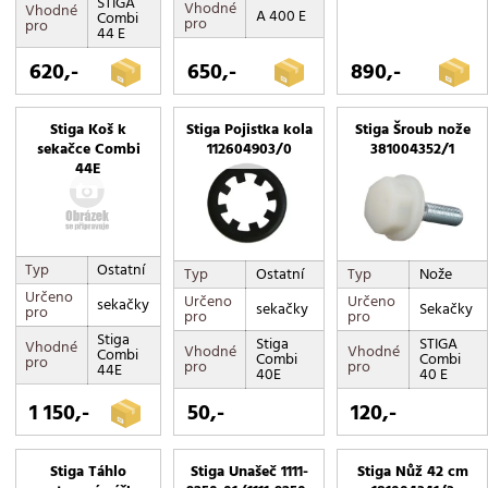
STIGA
Vhodné
Vhodné
A 400 E
Combi
pro
pro
44 E
620,-
650,-
890,-
Stiga Koš k
Stiga Pojistka kola
Stiga Šroub nože
sekačce Combi
112604903/0
381004352/1
44E
Typ
Ostatní
Typ
Ostatní
Typ
Nože
Určeno
Určeno
Určeno
sekačky
sekačky
Sekačky
pro
pro
pro
Stiga
Stiga
STIGA
Vhodné
Vhodné
Vhodné
Combi
Combi
Combi
pro
pro
pro
44E
40E
40 E
1 150,-
50,-
120,-
Stiga Táhlo
Stiga Unašeč 1111-
Stiga Nůž 42 cm