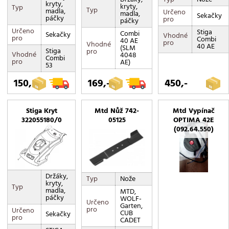
kryty,
kryty,
Typ
Typ
madla,
Určeno
madla,
Sekačky
páčky
pro
páčky
Určeno
Stiga
Combi
Sekačky
Vhodné
pro
Combi
40 AE
pro
Vhodné
40 AE
(SLM
Stiga
pro
Vhodné
4048
Combi
pro
AE)
53
150,-
169,-
450,-
Stiga Kryt
Mtd Nůž 742-
Mtd Vypínač
322055180/0
05125
OPTIMA 42E
(092.64.550)
Držáky,
Typ
Nože
kryty,
Typ
madla,
MTD,
páčky
WOLF-
Určeno
Garten,
pro
Určeno
CUB
Sekačky
pro
CADET