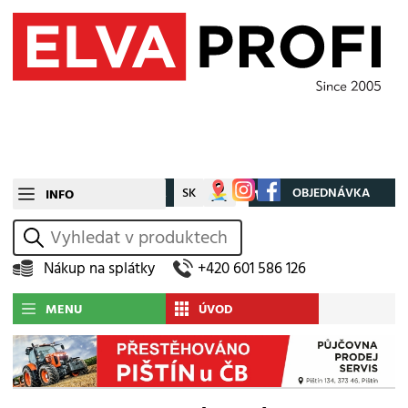
CZ
SK
Můj účet
OBJEDNÁVKA
INFO
vyhledat
Nákup na splátky
+420 601 586 126
MENU
ÚVOD