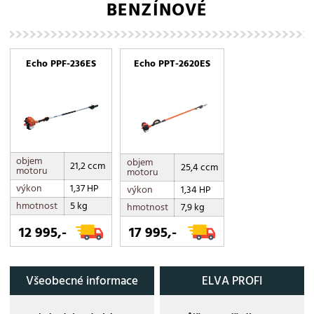
BENZÍNOVÉ
Echo PPF-236ES
Echo PPT-2620ES
objem
objem
21,2 ccm
25,4 ccm
motoru
motoru
výkon
1,37 HP
výkon
1,34 HP
hmotnost
5 kg
hmotnost
7,9 kg
12 995,-
17 995,-
Všeobecné informace
ELVA PROFI