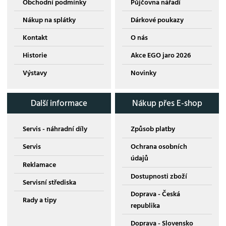
Obchodní podmínky
Půjčovna nářadí
Nákup na splátky
Dárkové poukazy
Kontakt
O nás
Historie
Akce EGO jaro 2026
Výstavy
Novinky
Další informace
Nákup přes E-shop
Servis - náhradní díly
Způsob platby
Servis
Ochrana osobních
údajů
Reklamace
Dostupnosti zboží
Servisní střediska
Doprava - Česká
Rady a tipy
republika
Doprava - Slovensko