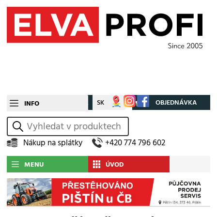
CZ
SK
Můj účet
OBJEDNÁVKA
INFO
vyhledat
Nákup na splátky
+420 774 796 602
MENU
ÚVOD