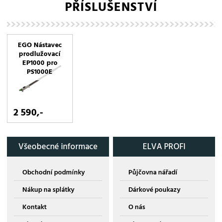
PŘÍSLUŠENSTVÍ
EGO Nástavec
prodlužovací
EP1000 pro
PS1000E
2 590,-
Všeobecné informace
ELVA PROFI
Obchodní podmínky
Půjčovna nářadí
Nákup na splátky
Dárkové poukazy
Kontakt
O nás