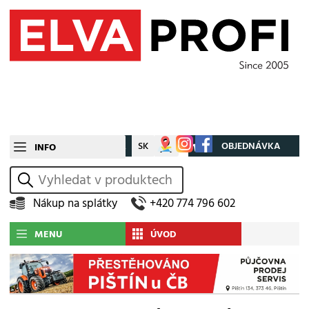
CZ
SK
Můj účet
OBJEDNÁVKA
INFO
vyhledat
Nákup na splátky
+420 774 796 602
MENU
ÚVOD