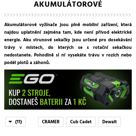
AKUMULÁTOROVÉ
Akumulátorové vyžínače jsou plně mobilní zařízení, která
najdou uplatnění zejména tam, kde není přívod elektrické
energie. Aku strunové sekačky jsou určené pro dosekávání
trávy v místech, do kterých se s rotační sekačkou
nedostanete. Pohodlně si ní vysekáte trávu v rozích nebo
podél plotů a záhonů.
(11)
CRAMER
Cub Cadet
Dewalt
EGO
Echo
Honda
Milwaukee