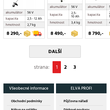
akumulátor
56 V
akumulátor
akumulátor
56 V
2,5-
kapacita
kapacita
10 Ah
kapacita
2,5 - 12 Ah
hmotnost
3,4 kg
hmotnost
hmotnost
2,7 kg
8 290,-
8 490,-
8 790,-
DALŠÍ
strana:
1
2
3
Všeobecné informace
ELVA PROFI
Obchodní podmínky
Půjčovna nářadí
Nákup na splátky
Dárkové poukazy