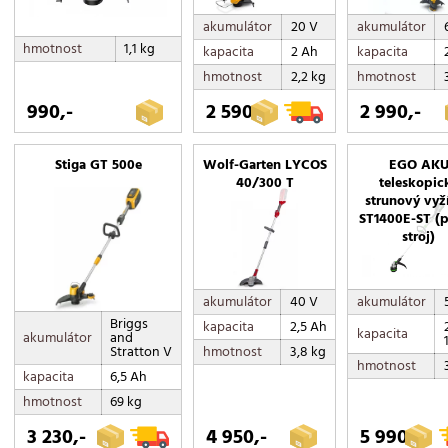
akumulátor
20 V
akumulátor
hmotnost
1,1 kg
kapacita
2 Ah
kapacita
hmotnost
2,2 kg
hmotnost
990,-
2 590,-
2 990,-
Stiga GT 500e
Wolf-Garten LYCOS
EGO AK
40/300 T
teleskopic
strunový vyž
ST1400E-ST (
stroj)
akumulátor
40 V
akumulátor
Briggs
kapacita
2,5 Ah
kapacita
akumulátor
and
hmotnost
3,8 kg
Stratton V
hmotnost
kapacita
6,5 Ah
hmotnost
69 kg
3 230,-
4 950,-
5 990,-