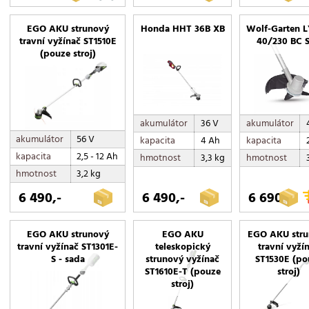
EGO AKU strunový
Honda HHT 36B XB
Wolf-Garten 
travní vyžínač ST1510E
40/230 BC 
(pouze stroj)
akumulátor
36 V
akumulátor
akumulátor
56 V
kapacita
4 Ah
kapacita
kapacita
2,5 - 12 Ah
hmotnost
3,3 kg
hmotnost
hmotnost
3,2 kg
6 490,-
6 490,-
6 690,-
EGO AKU strunový
EGO AKU
EGO AKU str
travní vyžínač ST1301E-
teleskopický
travní vyží
S - sada
strunový vyžínač
ST1530E (po
ST1610E-T (pouze
stroj)
stroj)