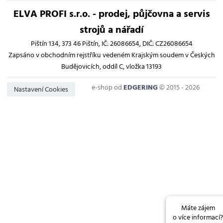
ELVA PROFI s.r.o. - prodej, půjčovna a servis
strojů a nářadí
Pištín 134, 373 46 Pištín, IČ: 26086654, DIČ: CZ26086654
Zapsáno v obchodním rejstříku vedeném Krajským soudem v Českých
Budějovicích, oddíl C, vložka 13193
e-shop od
EDGERING
© 2015 - 2026
Nastavení Cookies
Máte zájem
o více informací?