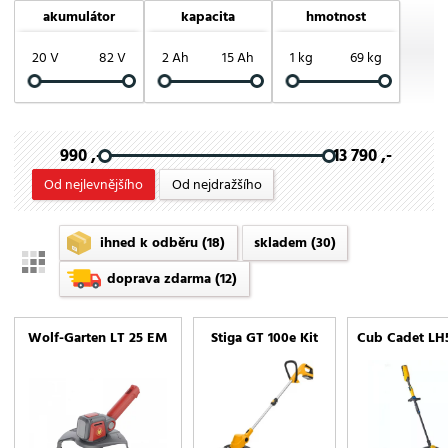
akumulátor
kapacita
hmotnost
Riwall PRO
Stiga
VeGA
Wolf-Garten
20 V
82 V
2 Ah
15 Ah
1 kg
69 kg
990 ,-
13 790 ,-
Od nejlevnějšího
Od nejdražšího
ihned k odběru
(18)
skladem
(30)
doprava zdarma
(12)
Wolf-Garten LT 25 EM
Stiga GT 100e Kit
Cub Cadet LH